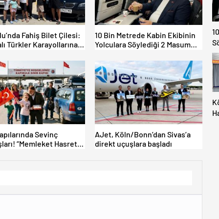
10
lu’nda Fahiş Bilet Çilesi:
10 Bin Metrede Kabin Ekibinin
S
lı Türkler Karayollarına
Yolculara Söylediği 2 Masum
tti, Gümrükler Kilitlendi!
Yalan
K
H
M
Kapılarında Sevinç
AJet, Köln/Bonn’dan Sivas’a
İç
ları! “Memleket Hasreti
direkt uçuşlara başladı
Al
şka!