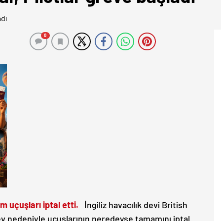
0
m uçuşları iptal etti.
İngiliz havacılık devi British
grev nedeniyle uçuşlarının neredeyse tamamını iptal