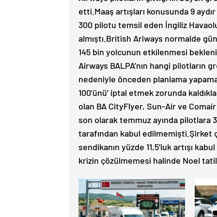
etti.Maaş artışları konusunda 9 aydır
300 pilotu temsil eden İngiliz Havaolu 
almıştı.British Ariways normalde gü
145 bin yolcunun etkilenmesi bekleni
Airways BALPA’nın hangi pilotların gre
nedeniyle önceden planlama yapamadı
100’ünü’ iptal etmek zorunda kaldıklar
olan BA CityFlyer, Sun-Air ve Comair 
son olarak temmuz ayında pilotlara 3 y
tarafından kabul edilmemişti.Şirket ç
sendikanın yüzde 11,5’luk artışı kabul 
krizin çözülmemesi halinde Noel tatil