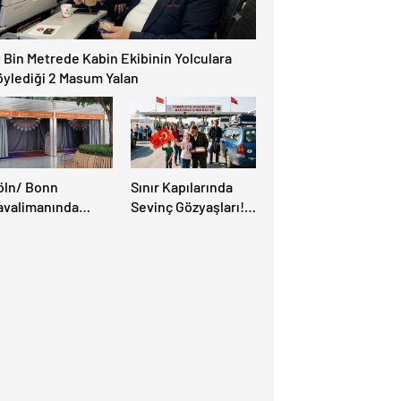
 Bin Metrede Kabin Ekibinin Yolculara
öylediği 2 Masum Yalan
öln/ Bonn
Sınır Kapılarında
avalimanında
Sevinç Gözyaşları!
üslüman Yolcular
“Memleket Hasreti
in Yeni İbadet
Bambaşka!
anları Açıldı