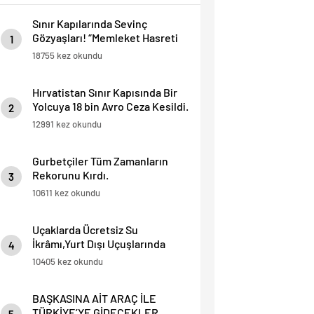
Sınır Kapılarında Sevinç
Gözyaşları! “Memleket Hasreti
1
Bambaşka!
18755 kez okundu
Hırvatistan Sınır Kapısında Bir
Yolcuya 18 bin Avro Ceza Kesildi.
2
12991 kez okundu
Gurbetçiler Tüm Zamanların
Rekorunu Kırdı.
3
10611 kez okundu
Uçaklarda Ücretsiz Su
İkrâmı,Yurt Dışı Uçuşlarında
4
Sınırlı Yolculara Yapılacak.
10405 kez okundu
BAŞKASINA AİT ARAÇ İLE
TÜRKİYE’YE GİDECEKLER