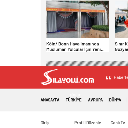
AÇILIYOR!
Köln/ Bonn Havalimanında
Sınır 
Müslüman Yolcular İçin Yeni
Gözyaş
İbadet Alanları Açıldı
Bamba
Haberle
TÜRKIYE
ANASAYFA
TÜRKIYE
AVRUPA
DÜNYA
Giriş
Profili Düzenle
Canlı Tv