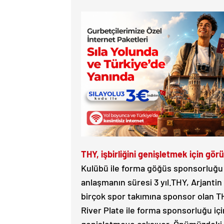
THY, işbirliğini genişletmek için gö
Kulübü ile forma göğüs sponsorluğu i
anlaşmanın süresi 3 yıl.THY, Arjanti
birçok spor takımına sponsor olan TH
River Plate ile forma sponsorluğu iç