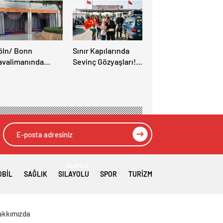
öln/ Bonn
Sınır Kapılarında
avalimanında
Sevinç Gözyaşları!
üslüman Yolcular
“Memleket Hasreti
in Yeni İbadet
Bambaşka!
anları Açıldı
SILAYOLU
OBIL
SAĞLIK
SILAYOLU
SPOR
TURIZM
akkımızda