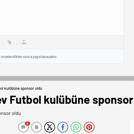
n incelendikten sonra yayınlanacaktır.
bol kulübüne sponsor oldu
ev Futbol kulübüne sponsor
0