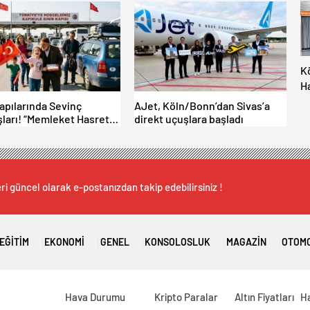
K
H
M
Kapılarında Sevinç
AJet, Köln/Bonn’dan Sivas’a
İç
ları! “Memleket Hasreti
direkt uçuşlara başladı
Al
şka!
ri güncel olarak e-postanızdan takip edebilirsiniz !
EĞITIM
EKONOMI
GENEL
KONSOLOSLUK
MAGAZIN
OTOM
Hava Durumu
Kripto Paralar
Altın Fiyatları
H