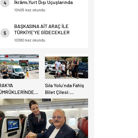
İkrâmı,Yurt Dışı Uçuşlarında
4
Sınırlı Yolculara Yapılacak.
10405 kez okundu
BAŞKASINA AİT ARAÇ İLE
TÜRKİYE’YE GİDECEKLER
5
DİKKAT ! BU HABERİ OKUMADAN
10380 kez okundu
YOLA ÇIKMAYIN.
RAKYA
Sıla Yolu’nda Fahiş
ÜMRÜKLERİNDE
Bilet Çilesi:
ÜYÜK
Avrupalı Türkler
AHATLAMA:
Karayollarına Akın
EREKÖY HAFİF
Etti, Gümrükler
İCARİ ARAÇLARA
Kilitlendi!
ÇILIYOR!