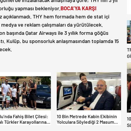
günlerde imzalanacak anlaşmaya göre; THY’nin 3 yıl
rluğu yapması bekleniyor.
BOCA’YA KARŞI
z açıklanmadı. THY hem formada hem de stat içi
l medya ve reklam çalışmaları da yürütülecek.
zon başında Qatar Airways ile 3 yıllık forma göğüs
tı. Kulüp, bu sponsorluk anlaşmasından toplamda 15
decek.
T
G
B
R
D
T
A
lu’nda Fahiş Bilet Çilesi:
10 Bin Metrede Kabin Ekibinin
10
lı Türkler Karayollarına
Yolculara Söylediği 2 Masum
S
tti, Gümrükler Kilitlendi!
Yalan