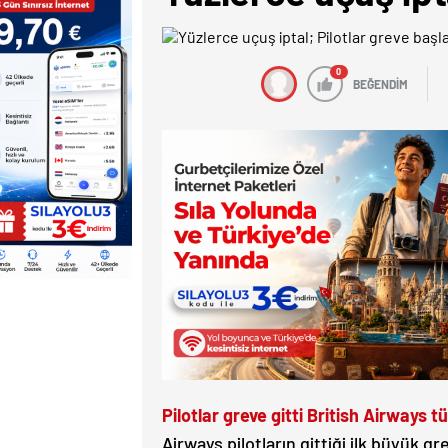
0
BEĞENDİM
Pilotlar greve gitti British Airways tü
Airways pilotların gittiği ilk büyük 