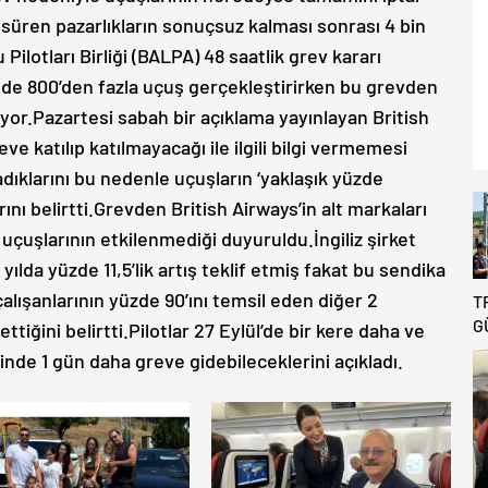
 süren pazarlıkların sonuçsuz kalması sonrası 4 bin
Pilotları Birliği (BALPA) 48 saatlik grev kararı
nde 800’den fazla uçuş gerçekleştirirken bu grevden
yor.Pazartesi sabah bir açıklama yayınlayan British
ve katılıp katılmayacağı ile ilgili bilgi vermemesi
klarını bu nedenle uçuşların ‘yaklaşık yüzde
ını belirtti.Grevden British Airways’in alt markaları
uçuşlarının etkilenmediği duyuruldu.İngiliz şirket
ılda yüzde 11,5’lik artış teklif etmiş fakat bu sendika
alışanlarının yüzde 90’ını temsil eden diğer 2
T
G
ettiğini belirtti.Pilotlar 27 Eylül’de bir kere daha ve
B
inde 1 gün daha greve gidebileceklerini açıkladı.
R
D
T
A