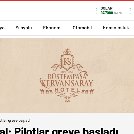
DOLAR
47,7089
0.17%
ya
Sılayolu
Ekonomi
Otomobil
Konsolosluk
otlar greve başladı
l; Pilotlar greve başladı