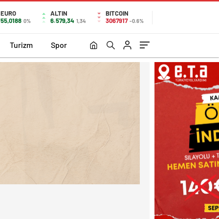
EURO
ALTIN
BITCOIN
55,0188
6.579,34
3067917
0%
1,34
-0.6%
Turizm
Spor