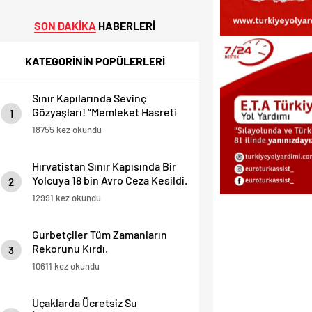
SON DAKİKA
HABERLERİ
KATEGORİNİN POPÜLERLERİ
Sınır Kapılarında Sevinç
Gözyaşları! “Memleket Hasreti
1
Bambaşka!
18755 kez okundu
Hırvatistan Sınır Kapısında Bir
Yolcuya 18 bin Avro Ceza Kesildi.
2
12991 kez okundu
Gurbetçiler Tüm Zamanların
Rekorunu Kırdı.
3
10611 kez okundu
Uçaklarda Ücretsiz Su