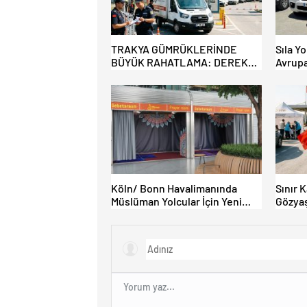
TRAKYA GÜMRÜKLERİNDE
Sıla Yo
BÜYÜK RAHATLAMA: DEREKÖY
Avrupa
HAFİF TİCARİ ARAÇLARA
Akın E
AÇILIYOR!
Köln/ Bonn Havalimanında
Sınır 
Müslüman Yolcular İçin Yeni
Gözyaş
İbadet Alanları Açıldı
Bamba