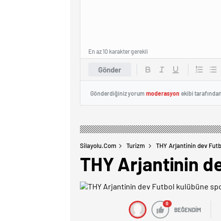
En az 10 karakter gerekli
Gönder
Gönderdiğiniz yorum
moderasyon
ekibi tarafında
Silayolu.com
Turizm
THY Arjantinin dev Fut
THY Arjantinin d
0
BEĞENDİM