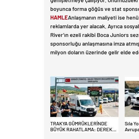
genişletmeye çalışıyor. Önümüzdeki 
boyunca forma göğüs ve stat sponso
HAMLE
Anlaşmanın maliyeti ise henü
reklamlarda yer alacak. Ayrıca sosya
River’ın ezeli rakibi Boca Juniors se
sponsorluğu anlaşmasına imza atmış
milyon doların üzerinde gelir elde e
TRAKYA GÜMRÜKLERİNDE
Sıla Yo
BÜYÜK RAHATLAMA: DEREKÖY
Avrupa
HAFİF TİCARİ ARAÇLARA
Akın E