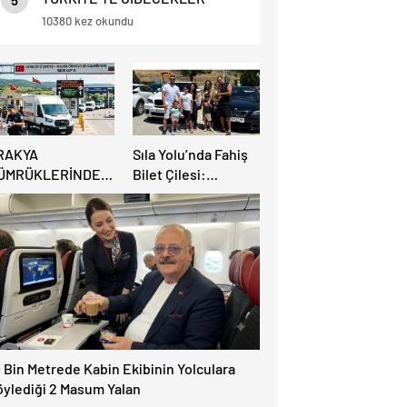
5
DİKKAT ! BU HABERİ OKUMADAN
10380 kez okundu
YOLA ÇIKMAYIN.
RAKYA
Sıla Yolu’nda Fahiş
ÜMRÜKLERİNDE
Bilet Çilesi:
ÜYÜK
Avrupalı Türkler
AHATLAMA:
Karayollarına Akın
EREKÖY HAFİF
Etti, Gümrükler
İCARİ ARAÇLARA
Kilitlendi!
ÇILIYOR!
 Bin Metrede Kabin Ekibinin Yolculara
öylediği 2 Masum Yalan