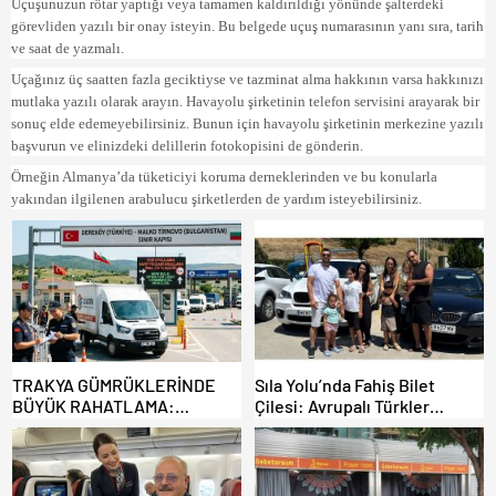
Uçuşunuzun rötar yaptığı veya tamamen kaldırıldığı yönünde şalterdeki
görevliden yazılı bir onay isteyin. Bu belgede uçuş numarasının yanı sıra, tarih
ve saat de yazmalı.
Uçağınız üç saatten fazla geciktiyse ve tazminat alma hakkının varsa hakkınızı
mutlaka yazılı olarak arayın. Havayolu şirketinin telefon servisini arayarak bir
sonuç elde edemeyebilirsiniz. Bunun için havayolu şirketinin merkezine yazılı
başvurun ve elinizdeki delillerin fotokopisini de gönderin.
Örneğin Almanya’da tüketiciyi koruma derneklerinden ve bu konularla
yakından ilgilenen arabulucu şirketlerden de yardım isteyebilirsiniz.
TRAKYA GÜMRÜKLERİNDE
Sıla Yolu’nda Fahiş Bilet
BÜYÜK RAHATLAMA:
Çilesi: Avrupalı Türkler
DEREKÖY HAFİF TİCARİ
Karayollarına Akın Etti,
ARAÇLARA AÇILIYOR!
Gümrükler Kilitlendi!