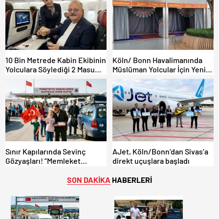
10 Bin Metrede Kabin Ekibinin
Köln/ Bonn Havalimanında
Yolculara Söylediği 2 Masum
Müslüman Yolcular İçin Yeni
Yalan
İbadet Alanları Açıldı
Sınır Kapılarında Sevinç
AJet, Köln/Bonn’dan Sivas’a
Gözyaşları! “Memleket
direkt uçuşlara başladı
Hasreti Bambaşka!
SON DAKİKA
HABERLERİ