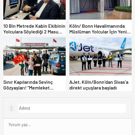
10 Bin Metrede Kabin Ekibinin
Köln/ Bonn Havalimanında
Yolculara Söylediği 2 Masum
Müslüman Yolcular İçin Yeni
Yalan
İbadet Alanları Açıldı
Sınır Kapılarında Sevinç
AJet, Köln/Bonn’dan Sivas’a
Gözyaşları! “Memleket
direkt uçuşlara başladı
Hasreti Bambaşka!