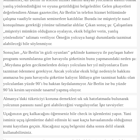
yanlış yönlendirdiğini ve oyuna getirildiğini belgelediler. Gelen şikayetleri
değerlendiren Alman gazeteciler, Air Berlin’in telefon hizmet bölümünde
çalışma vaadiyle sunulan seminerlere katıldılar. Burada ise müşteriyle nasıl
konuşulması gerektiği yönüne talimatlar aldılar. Çıkan sonuç şu: Çalışanlara
„müşteriyi mümkün olduğunca oyalayın, eksik bilgiler verin, yanlış
yönlendirin“ talimatı veriliyor. Örneğin yolcuya hangi durumlarda tazminat
alabileceği bile söylenmiyor.
Sonuçları „Air Berlin’in gizli oyunları“ şeklinde kamuoyu ile paylaşan haber
programı sorumlularına göre havayolu şirketinin bunu yapmasındaki neden şu:
„Meydana gelen gecikmelerden dolayı yolculara her yıl milyonlarca Euro
tazminat ödenmesi gerekiyor. Ancak yolcular eksik bilgi nedeniyle hakkını
aramazsa bu para havayolu şirketine kalıyor. İddiaya göre tazminat hakkı olan
yolculardan yüzde 90’ı bu haktan faydalanmıyor. Air Berlin ise bu yüzde
90’lık kesim sayesinde tasarruf yapmış oluyor.
Almanya’daki tüketiciyi koruma dernekleri sık sık hatırlatmada bulunarak
yolcunun parasını nasıl geri alabileceğini vurguluyorlar. İşte tavsiyeler:
Uçağınızın geç kalkacağını öğrenseniz bile check in işlemlerini yapın. Yani
isminiz uçuş işlemlerine dahil edinsin ki saat kaçta havaalanında olduğunuz
resmi kayıtlara geçsin. Alacağınız uçuş belgesini daha sonra delil olarak
kullanabilirsiniz.