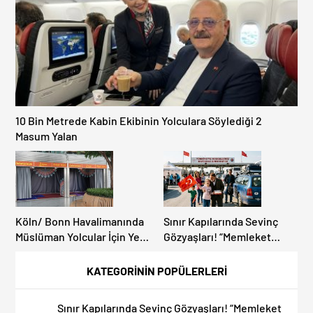
ARAÇLARA AÇILIYOR!
Gümrükler Kilitlendi!
10 Bin Metrede Kabin Ekibinin Yolculara Söylediği 2
Masum Yalan
Köln/ Bonn Havalimanında
Sınır Kapılarında Sevinç
Müslüman Yolcular İçin Yeni
Gözyaşları! “Memleket
İbadet Alanları Açıldı
Hasreti Bambaşka!
KATEGORİNİN POPÜLERLERİ
Sınır Kapılarında Sevinç Gözyaşları! “Memleket