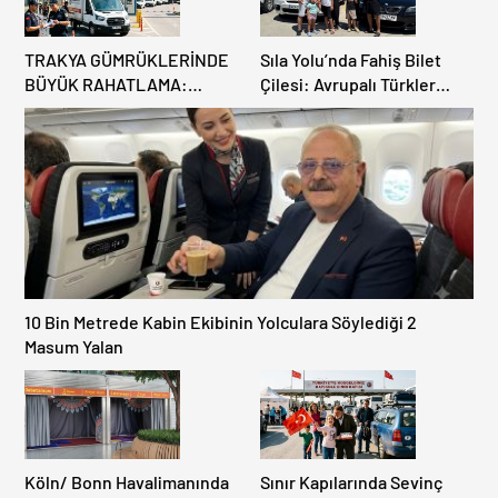
TRAKYA GÜMRÜKLERİNDE
Sıla Yolu’nda Fahiş Bilet
BÜYÜK RAHATLAMA:
Çilesi: Avrupalı Türkler
DEREKÖY HAFİF TİCARİ
Karayollarına Akın Etti,
ARAÇLARA AÇILIYOR!
Gümrükler Kilitlendi!
10 Bin Metrede Kabin Ekibinin Yolculara Söylediği 2
Masum Yalan
Köln/ Bonn Havalimanında
Sınır Kapılarında Sevinç