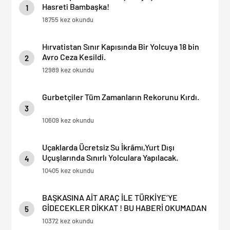
Hasreti Bambaşka!
1
18755 kez okundu
Hırvatistan Sınır Kapısında Bir Yolcuya 18 bin
Avro Ceza Kesildi.
2
12989 kez okundu
Gurbetçiler Tüm Zamanların Rekorunu Kırdı.
3
10609 kez okundu
Uçaklarda Ücretsiz Su İkrâmı,Yurt Dışı
Uçuşlarında Sınırlı Yolculara Yapılacak.
4
10405 kez okundu
BAŞKASINA AİT ARAÇ İLE TÜRKİYE’YE
GİDECEKLER DİKKAT ! BU HABERİ OKUMADAN
5
YOLA ÇIKMAYIN.
10372 kez okundu