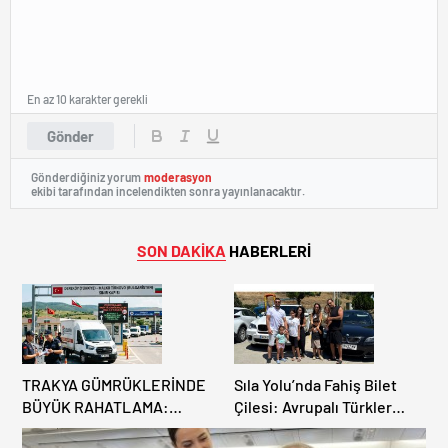
En az 10 karakter gerekli
Gönder
Gönderdiğiniz yorum
moderasyon
ekibi tarafından incelendikten sonra yayınlanacaktır.
SON DAKİKA
HABERLERİ
TRAKYA GÜMRÜKLERİNDE
Sıla Yolu’nda Fahiş Bilet
BÜYÜK RAHATLAMA:
Çilesi: Avrupalı Türkler
DEREKÖY HAFİF TİCARİ
Karayollarına Akın Etti,