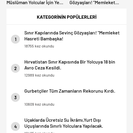
Müslüman Yolcular İçin Yeni
Gözyaşları! “Memleket
İbadet Alanları Açıldı
Hasreti Bambaşka!
KATEGORİNİN POPÜLERLERİ
Sınır Kapılarında Sevinç Gözyaşları! “Memleket
Hasreti Bambaşka!
1
18755 kez okundu
Hırvatistan Sınır Kapısında Bir Yolcuya 18 bin
Avro Ceza Kesildi.
2
12989 kez okundu
Gurbetçiler Tüm Zamanların Rekorunu Kırdı.
3
10609 kez okundu
Uçaklarda Ücretsiz Su İkrâmı,Yurt Dışı
Uçuşlarında Sınırlı Yolculara Yapılacak.
4