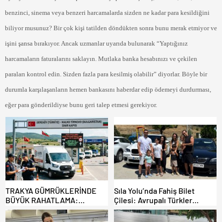
benzinci, sinema veya benzeri harcamalarda sizden ne kadar para kesildiğini
biliyor musunuz? Bir çok kişi tatilden döndükten sonra bunu merak etmiyor ve
işini şansa bırakıyor. Ancak uzmanlar uyarıda bulunarak “Yaptığınız
harcamaların faturalarını saklayın. Mutlaka banka hesabınızı ve çekilen
paraları kontrol edin. Sizden fazla para kesilmiş olabilir” diyorlar. Böyle bir
durumla karşılaşanların hemen bankasını haberdar edip ödemeyi durdurması,
eğer para gönderildiyse bunu geri talep etmesi gerekiyor.
TRAKYA GÜMRÜKLERİNDE
Sıla Yolu’nda Fahiş Bilet
BÜYÜK RAHATLAMA:
Çilesi: Avrupalı Türkler
DEREKÖY HAFİF TİCARİ
Karayollarına Akın Etti,
ARAÇLARA AÇILIYOR!
Gümrükler Kilitlendi!