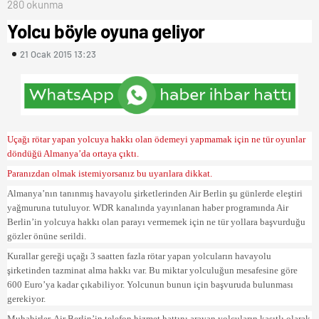
280 okunma
Yolcu böyle oyuna geliyor
21 Ocak 2015 13:23
Uçağı rötar yapan yolcuya hakkı olan ödemeyi yapmamak için ne tür oyunlar
döndüğü Almanya’da ortaya çıktı.
Paranızdan olmak istemiyorsanız bu uyarılara dikkat.
Almanya’nın tanınmış havayolu şirketlerinden Air Berlin şu günlerde eleştiri
yağmuruna tutuluyor. WDR kanalında yayınlanan haber programında Air
Berlin’in yolcuya hakkı olan parayı vermemek için ne tür yollara başvurduğu
gözler önüne serildi.
Kurallar gereği uçağı 3 saatten fazla rötar yapan yolcuların havayolu
şirketinden tazminat alma hakkı var. Bu miktar yolculuğun mesafesine göre
600 Euro’ya kadar çıkabiliyor. Yolcunun bunun için başvuruda bulunması
gerekiyor.
Muhabirler, Air Berlin’in telefon hizmet hattını arayan yolcuların kasıtlı olarak