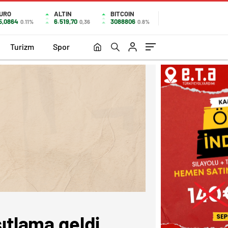
URO
ALTIN
BITCOIN
5,0864
6.519,70
3088806
0.11%
0,36
0.8%
Turizm
Spor
sıtlama geldi