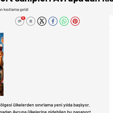
0
lgesi ülkelerden sınırlama yeni yılda başlıyor.
lmadan Avrupa ülkelerine gidebilen bu pasaport