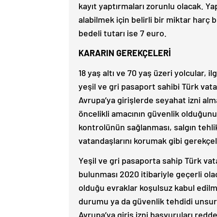
kayıt yaptırmaları zorunlu olacak. Yapı
alabilmek için belirli bir miktar harç
bedeli tutarı ise 7 euro.
KARARIN GEREKÇELERİ
18 yaş altı ve 70 yaş üzeri yolcular, 
yeşil ve gri pasaport sahibi Türk vata
Avrupa’ya girişlerde seyahat izni alm
öncelikli amacının güvenlik olduğun
kontrolünün sağlanması, salgın tehlik
vatandaşlarını korumak gibi gerekçeler
Yeşil ve gri pasaporta sahip Türk va
bulunması 2020 itibariyle geçerli o
olduğu evraklar koşulsuz kabul edil
durumu ya da güvenlik tehdidi unsuru 
Avrupa’ya giriş izni başvuruları redde