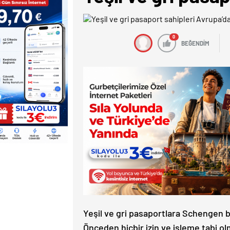
0
BEĞENDİM
Yeşil ve gri pasaportlara Schengen bö
Önceden hiçbir izin ve işleme tabi o