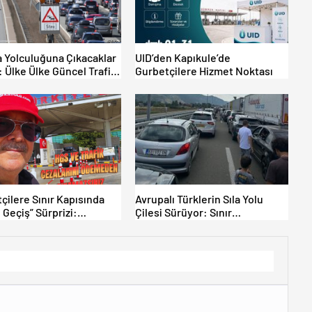
 Yolculuğuna Çıkacaklar
UID’den Kapıkule’de
: Ülke Ülke Güncel Trafik
Gurbetçilere Hizmet Noktası
arı, Avrupa Otoyol Hız
ri
çilere Sınır Kapısında
Avrupalı Türklerin Sıla Yolu
 Geçiş” Sürprizi:
Çilesi Sürüyor: Sınır
yen Yurt Dışına
Kapılarında Saatler Süren
yor!
Bekleyiş