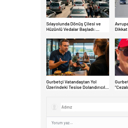
Sılayolunda Dönüş Çilesi ve
Avrupa
Hüzünlü Vedalar Başladı:
Dikkat
Kapıkule’de Yoğunluk Artıyor!
Kurall
Limitle
Gurbetçi Vatandaştan Yol
Gurbet
Üzerindeki Tesise Dolandırıcılık
“Cezalı
İddiası: “Hesabınızı Mutlaka
Ödeme
Kontrol Edin”
Çıkamı