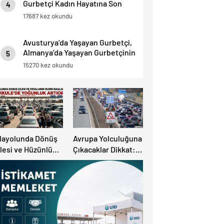
Gurbetçi Kadın Hayatına Son
4
Verdi.
17687 kez okundu
Avusturya’da Yaşayan Gurbetçi,
Almanya’da Yaşayan Gurbetçinin
5
Başına Bela oldu.
15270 kez okundu
ılayolunda Dönüş
Avrupa Yolculuğuna
lesi ve Hüzünlü
Çıkacaklar Dikkat:
edalar Başladı:
Ülke Ülke Güncel
apıkule’de
Trafik Kuralları,
oğunluk Artıyor!
Avrupa Otoyol Hız
Limitleri