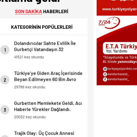
SON DAKİKA
HABERLERİ
KATEGORİNİN POPÜLERLERİ
Dolandırıcılar Sahte Evlilik İle
Gurbetçi Vatandaşın 32
1
Dairesini Elinden Aldılar.
41521 kez okundu
Türkiye’ye Giden Araç İçerisinde
Beyan Edilmeyen 60 Bin Avro
2
Yakalandı
29796 kez okundu
Gurbetten Memlekete Geldi, Acı
Haberle Yürekler Dağlandı.
3
20032 kez okundu
Trajik Olay: Üç Çocuk Annesi