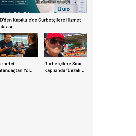
ID’den Kapıkule’de Gurbetçilere Hizmet
oktası
urbetçi
Gurbetçilere Sınır
atandaştan Yol
Kapısında “Cezalı
zerindeki Tesise
Geçiş” Sürprizi:
landırıcılık
Ödemeyen Yurt
diası: “Hesabınızı
Dışına Çıkamıyor!
utlaka Kontrol
din”