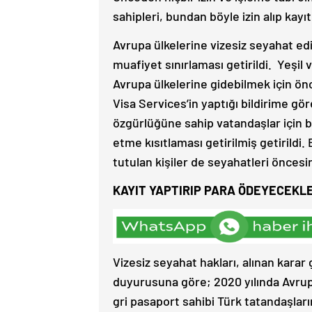
sahipleri, bundan böyle izin alıp ka
Avrupa ülkelerine vizesiz seyahat edi
muafiyet sınırlaması getirildi. Yeşil 
Avrupa ülkelerine gidebilmek için ön
Visa Services’in yaptığı bildirime gö
özgürlüğüne sahip vatandaşlar için bu
etme kısıtlaması getirilmiş getirildi
tutulan kişiler de seyahatleri öncesin
KAYIT YAPTIRIP PARA ÖDEYECEKL
Vizesiz seyahat hakları, alınan kara
duyurusuna göre; 2020 yılında Avrup
gri pasaport sahibi Türk tatandaşla