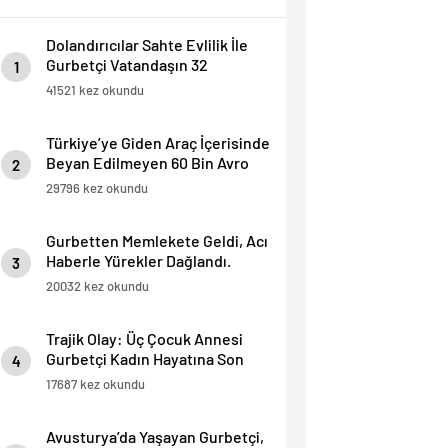
Dolandırıcılar Sahte Evlilik İle
Gurbetçi Vatandaşın 32
1
Dairesini Elinden Aldılar.
41521 kez okundu
Türkiye’ye Giden Araç İçerisinde
Beyan Edilmeyen 60 Bin Avro
2
Yakalandı
29796 kez okundu
Gurbetten Memlekete Geldi, Acı
Haberle Yürekler Dağlandı.
3
20032 kez okundu
Trajik Olay: Üç Çocuk Annesi
Gurbetçi Kadın Hayatına Son
4
Verdi.
17687 kez okundu
Avusturya’da Yaşayan Gurbetçi,