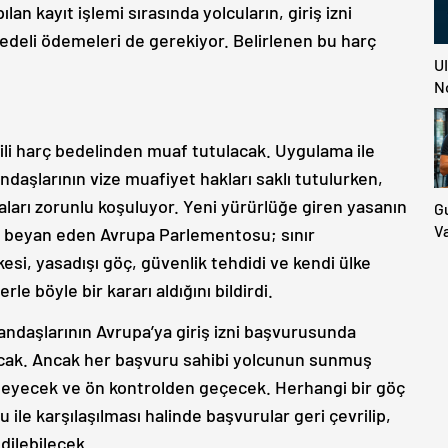
lan kayıt işlemi sırasında yolcuların, giriş izni
 bedeli ödemeleri de gerekiyor. Belirlenen bu harç
U
N
ilgili harç bedelinden muaf tutulacak. Uygulama ile
ndaşlarının vize muafiyet hakları saklı tutulurken,
aları zorunlu koşuluyor. Yeni yürürlüğe giren yasanın
G
V
u beyan eden Avrupa Parlementosu; sınır
Ü
esi, yasadışı göç, güvenlik tehdidi ve kendi ülke
Do
le böyle bir kararı aldığını bildirdi.
İd
M
tandaşlarının Avrupa’ya giriş izni başvurusunda
E
lacak. Ancak her başvuru sahibi yolcunun sunmuş
meyecek ve ön kontrolden geçecek. Herhangi bir göç
ile karşılaşılması halinde başvurular geri çevrilip,
dilebilecek.