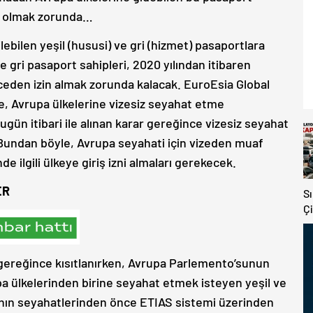
yıt olmak zorunda…
lebilen yeşil (hususi) ve gri (hizmet) pasaportlara
ve gri pasaport sahipleri, 2020 yılından itibaren
ceden izin almak zorunda kalacak. EuroEsia Global
re, Avrupa ülkelerine vizesiz seyahat etme
gün itibari ile alınan karar gereğince vizesiz seyahat
. Bundan böyle, Avrupa seyahati için vizeden muaf
de ilgili ülkeye giriş izni almaları gerekecek.
ER
S
Çi
V
K
Y
r gereğince kısıtlanırken, Avrupa Parlemento’sunun
a ülkelerinden birine seyahat etmek isteyen yeşil ve
rının seyahatlerinden önce ETIAS sistemi üzerinden