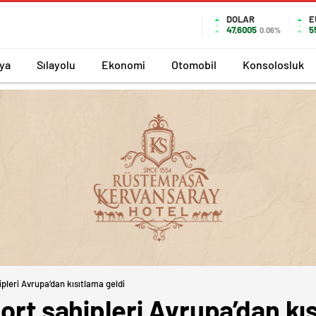
DOLAR
E
47,6005
5
0.06%
ya
Sılayolu
Ekonomi
Otomobil
Konsolosluk
ipleri Avrupa’dan kısıtlama geldi
port sahipleri Avrupa’dan kı