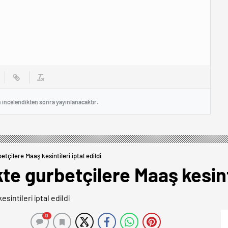
n incelendikten sonra yayınlanacaktır.
tçilere Maaş kesintileri iptal edildi
te gurbetçilere Maaş kesintil
0