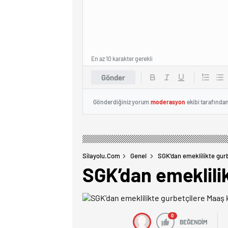
En az 10 karakter gerekli
Gönder
Gönderdiğiniz yorum
moderasyon
ekibi tarafında
Silayolu.com
Genel
SGK’dan emeklilikte gurbe
SGK’dan emeklilik
0
BEĞENDİM