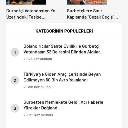
Gurbetçi Vatandaştan Yol
Gurbetçilere Sınır
Üzerindeki Tesise
Kapısında “Cezalı Geçiş”
Dolandırıcılık İddiası:
Sürprizi: Ödemeyen Yurt
“Hesabınızı Mutlaka Kontrol
Dışına Çıkamıyor!
KATEGORİNİN POPÜLERLERİ
Edin”
Dolandırıcılar Sahte Evlilik İle Gurbetçi
Vatandaşın 32 Dairesini Elinden Aldılar.
1
41524 kez okundu
Türkiye’ye Giden Araç İçerisinde Beyan
Edilmeyen 60 Bin Avro Yakalandı
2
29798 kez okundu
Gurbetten Memlekete Geldi, Acı Haberle
Yürekler Dağlandı.
3
20035 kez okundu