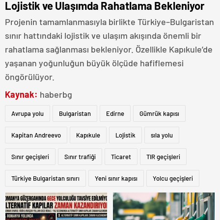
Lojistik ve Ulaşımda Rahatlama Bekleniyor
Projenin tamamlanmasıyla birlikte Türkiye–Bulgaristan
sınır hattındaki lojistik ve ulaşım akışında önemli bir
rahatlama sağlanması bekleniyor. Özellikle Kapıkule’de
yaşanan yoğunluğun büyük ölçüde hafiflemesi
öngörülüyor.
Kaynak:
haberbg
Avrupa yolu
Bulgaristan
Edirne
Gümrük kapısı
Kapitan Andreevo
Kapıkule
Lojistik
sıla yolu
Sınır geçişleri
Sınır trafiği
Ticaret
TIR geçişleri
Türkiye Bulgaristan sınırı
Yeni sınır kapısı
Yolcu geçişleri