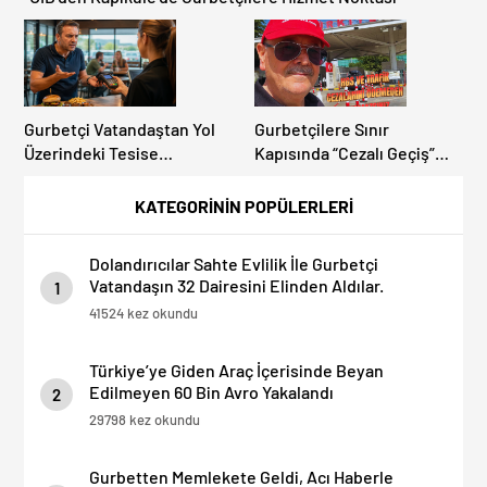
Gurbetçi Vatandaştan Yol
Gurbetçilere Sınır
Üzerindeki Tesise
Kapısında “Cezalı Geçiş”
Dolandırıcılık İddiası:
Sürprizi: Ödemeyen Yurt
“Hesabınızı Mutlaka Kontrol
Dışına Çıkamıyor!
KATEGORİNİN POPÜLERLERİ
Edin”
Dolandırıcılar Sahte Evlilik İle Gurbetçi
Vatandaşın 32 Dairesini Elinden Aldılar.
1
41524 kez okundu
Türkiye’ye Giden Araç İçerisinde Beyan
Edilmeyen 60 Bin Avro Yakalandı
2
29798 kez okundu
Gurbetten Memlekete Geldi, Acı Haberle