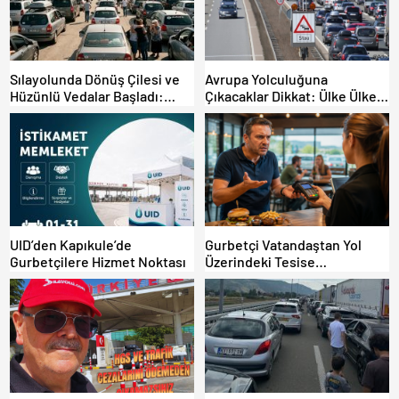
Sılayolunda Dönüş Çilesi ve
Avrupa Yolculuğuna
Hüzünlü Vedalar Başladı:
Çıkacaklar Dikkat: Ülke Ülke
Kapıkule’de Yoğunluk Artıyor!
Güncel Trafik Kuralları,
Avrupa Otoyol Hız Limitleri
UID’den Kapıkule’de
Gurbetçi Vatandaştan Yol
Gurbetçilere Hizmet Noktası
Üzerindeki Tesise
Dolandırıcılık İddiası:
“Hesabınızı Mutlaka Kontrol
Edin”