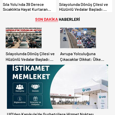
Sıla Yolu’nda 39 Derece
Sılayolunda Dönüş Çilesi ve
Sıcaklıkta Hayat Kurtaran
Hüzünlü Vedalar Başladı:
Türk Dayanışması!
Kapıkule’de Yoğunluk Artıyor!
SON DAKİKA
HABERLERİ
Sılayolunda Dönüş Çilesi ve
Avrupa Yolculuğuna
Hüzünlü Vedalar Başladı:
Çıkacaklar Dikkat: Ülke
Kapıkule’de Yoğunluk
Ülke Güncel Trafik Kuralları,
Artıyor!
Avrupa Otoyol Hız Limitleri
UID’den Kapıkule’de Gurbetçilere Hizmet Noktası