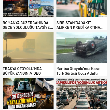
ROMANYA GÜZERGAHINDA
SIRBİSTAN’DA YAKIT
GECE YOLCULUĞU TAVSİYE
ALIRKEN KREDİ KARTINA
EDİLMİYOR: ALTERNATİF
DİKKAT: MAĞDUR OLMAYIN!
KAPILAR ZAMAN
KAZANDIRIYOR!
TRAKYA OTOYOLU’NDA
Maritsa Otoyolu’nda Kaza:
BÜYÜK YANGIN:VİDEO
Türk Sürücü Ucuz Atlattı