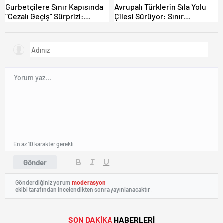
Gurbetçilere Sınır Kapısında
Avrupalı Türklerin Sıla Yolu
“Cezalı Geçiş” Sürprizi:
Çilesi Sürüyor: Sınır
Ödemeyen Yurt Dışına
Kapılarında Saatler Süren
Çıkamıyor!
Bekleyiş
En az 10 karakter gerekli
Gönder
Gönderdiğiniz yorum
moderasyon
ekibi tarafından incelendikten sonra yayınlanacaktır.
SON DAKİKA
HABERLERİ