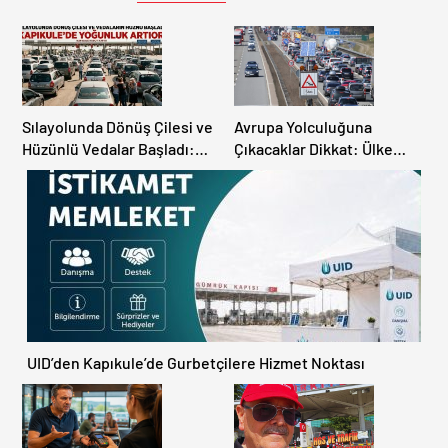
Sılayolunda Dönüş Çilesi ve
Avrupa Yolculuğuna
Hüzünlü Vedalar Başladı:
Çıkacaklar Dikkat: Ülke
Kapıkule’de Yoğunluk
Ülke Güncel Trafik Kuralları,
Artıyor!
Avrupa Otoyol Hız Limitleri
UID’den Kapıkule’de Gurbetçilere Hizmet Noktası