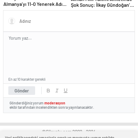
Almanya’yı 11-0 Yenerek Adını
Şok Sonuç: İlkay Gündoğan’ı
Finale Yazdırdı.
Kaptan Olarak Görmek
İstemiyorlar
En az 10 karakter gerekli
Gönder
Gönderdiğiniz yorum
moderasyon
ekibi tarafından incelendikten sonra yayınlanacaktır.
©Silayolu.com 2002 - 2024
Veri politikasındaki amaçlarla sınırlı ve mevzuata uygun şekilde