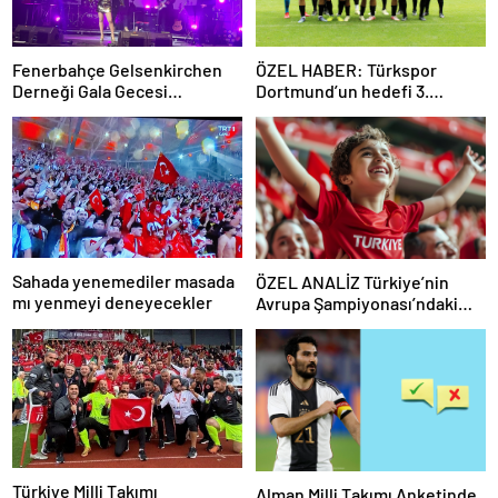
Fenerbahçe Gelsenkirchen
ÖZEL HABER: Türkspor
Derneği Gala Gecesi
Dortmund’un hedefi 3.
Düzenledi
Bundesliga
Sahada yenemediler masada
ÖZEL ANALİZ Türkiye’nin
mı yenmeyi deneyecekler
Avrupa Şampiyonası’ndaki
Görünümü
Türkiye Milli Takımı
Alman Milli Takımı Anketinde