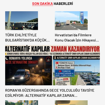
SON DAKİKA
HABERLERİ
TÜRK EHLİYETİYLE
Hırvatistan’da Filmlere
BULGARİSTAN’DA KÜÇÜK
Konu Olacak İzin Hikayesi:
HATA, ARACINA 6 AY EL
Benzinlikte Eşini Unuttu!
KONULMASINA YOL AÇTI
ROMANYA GÜZERGAHINDA GECE YOLCULUĞU TAVSİYE
EDİLMİYOR: ALTERNATİF KAPILAR ZAMAN
KAZANDIRIYOR!