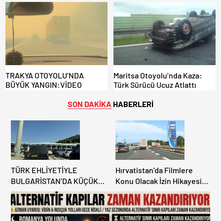
EDİLMİYOR: ALTERNATİF
DİKKAT: MAĞDUR OLMAYIN!
KAPILAR ZAMAN
KAZANDIRIYOR!
TRAKYA OTOYOLU’NDA
Maritsa Otoyolu’nda Kaza:
BÜYÜK YANGIN:VİDEO
Türk Sürücü Ucuz Atlattı
SON DAKİKA
HABERLERİ
TÜRK EHLİYETİYLE
Hırvatistan’da Filmlere
BULGARİSTAN’DA KÜÇÜK
Konu Olacak İzin Hikayesi:
HATA, ARACINA 6 AY EL
Benzinlikte Eşini Unuttu!
KONULMASINA YOL AÇTI