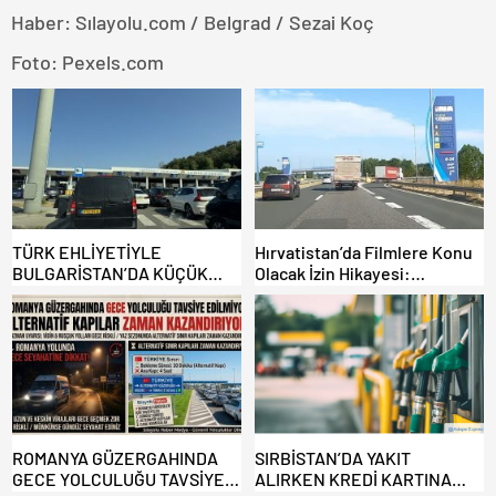
Haber: Sılayolu.com / Belgrad / Sezai Koç
Foto: Pexels.com
TÜRK EHLİYETİYLE
Hırvatistan’da Filmlere Konu
BULGARİSTAN’DA KÜÇÜK
Olacak İzin Hikayesi:
HATA, ARACINA 6 AY EL
Benzinlikte Eşini Unuttu!
KONULMASINA YOL AÇTI
ROMANYA GÜZERGAHINDA
SIRBİSTAN’DA YAKIT
GECE YOLCULUĞU TAVSİYE
ALIRKEN KREDİ KARTINA