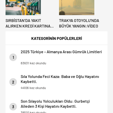
SIRBİSTAN’DA YAKIT
TRAKYA OTOYOLU’NDA
ALIRKEN KREDİ KARTINA
BÜYÜK YANGIN:VİDEO
DİKKAT: MAĞDUR
OLMAYIN!
KATEGORİNİN POPÜLERLERİ
2025 Türkiye – Almanya Arası Gümrük Limitleri
1
83631 kez okundu
Sıla Yolunda Feci Kaza: Baba ve Oğlu Hayatını
Kaybetti.
2
44106 kez okundu
Son Sılayolu Yolculukları Oldu: Gurbetçi
Aileden 3 Kişi Hayatını Kaybetti.
3
38510 kez okundu