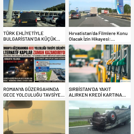
TÜRK EHLİYETİYLE
Hırvatistan’da Filmlere Konu
BULGARİSTAN’DA KÜÇÜK
Olacak İzin Hikayesi:
HATA, ARACINA 6 AY EL
Benzinlikte Eşini Unuttu!
KONULMASINA YOL AÇTI
ROMANYA GÜZERGAHINDA
SIRBİSTAN’DA YAKIT
GECE YOLCULUĞU TAVSİYE
ALIRKEN KREDİ KARTINA
EDİLMİYOR: ALTERNATİF
DİKKAT: MAĞDUR OLMAYIN!
KAPILAR ZAMAN
KAZANDIRIYOR!