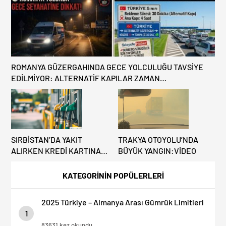
ROMANYA GÜZERGAHINDA GECE YOLCULUĞU TAVSİYE
EDİLMİYOR: ALTERNATİF KAPILAR ZAMAN
KAZANDIRIYOR!
SIRBİSTAN’DA YAKIT
TRAKYA OTOYOLU’NDA
ALIRKEN KREDİ KARTINA
BÜYÜK YANGIN:VİDEO
DİKKAT: MAĞDUR
OLMAYIN!
KATEGORİNİN POPÜLERLERİ
2025 Türkiye – Almanya Arası Gümrük Limitleri
1
83631 kez okundu