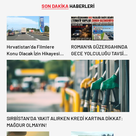
SON DAKİKA
HABERLERİ
Hırvatistan’da Filmlere
ROMANYA GÜZERGAHINDA
Konu Olacak İzin Hikayesi:
GECE YOLCULUĞU TAVSİYE
Benzinlikte Eşini Unuttu!
EDİLMİYOR: ALTERNATİF
KAPILAR ZAMAN
KAZANDIRIYOR!
SIRBİSTAN’DA YAKIT ALIRKEN KREDİ KARTINA DİKKAT:
MAĞDUR OLMAYIN!