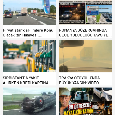
Hırvatistan’da Filmlere Konu
ROMANYA GÜZERGAHINDA
Olacak İzin Hikayesi:
GECE YOLCULUĞU TAVSİYE
Benzinlikte Eşini Unuttu!
EDİLMİYOR: ALTERNATİF
KAPILAR ZAMAN
KAZANDIRIYOR!
SIRBİSTAN’DA YAKIT
TRAKYA OTOYOLU’NDA
ALIRKEN KREDİ KARTINA
BÜYÜK YANGIN:VİDEO
DİKKAT: MAĞDUR OLMAYIN!