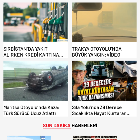
Benzinlikte Eşini Unuttu!
EDİLMİYOR: ALTERNATİF
KAPILAR ZAMAN
KAZANDIRIYOR!
SIRBİSTAN’DA YAKIT
TRAKYA OTOYOLU’NDA
ALIRKEN KREDİ KARTINA
BÜYÜK YANGIN:VİDEO
DİKKAT: MAĞDUR OLMAYIN!
Maritsa Otoyolu’nda Kaza:
Sıla Yolu’nda 39 Derece
Türk Sürücü Ucuz Atlattı
Sıcaklıkta Hayat Kurtaran
Türk Dayanışması!
SON DAKİKA
HABERLERİ