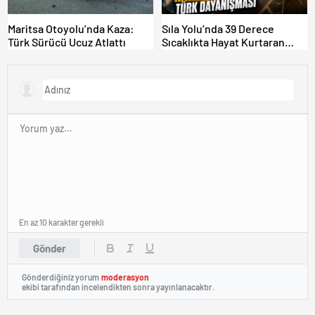
Maritsa Otoyolu’nda Kaza:
Sıla Yolu’nda 39 Derece
Türk Sürücü Ucuz Atlattı
Sıcaklıkta Hayat Kurtaran
Türk Dayanışması!
En az 10 karakter gerekli
Gönder
Gönderdiğiniz yorum
moderasyon
ekibi tarafından incelendikten sonra yayınlanacaktır.