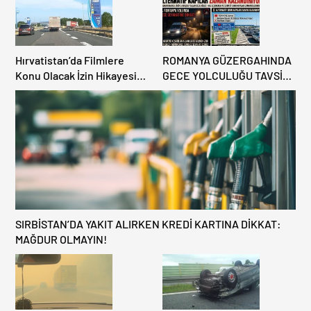
Hırvatistan’da Filmlere
ROMANYA GÜZERGAHINDA
Konu Olacak İzin Hikayesi:
GECE YOLCULUĞU TAVSİYE
Benzinlikte Eşini Unuttu!
EDİLMİYOR: ALTERNATİF
KAPILAR ZAMAN
KAZANDIRIYOR!
SIRBİSTAN’DA YAKIT ALIRKEN KREDİ KARTINA DİKKAT:
MAĞDUR OLMAYIN!