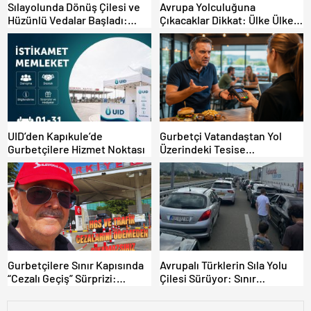
Sılayolunda Dönüş Çilesi ve
Avrupa Yolculuğuna
Hüzünlü Vedalar Başladı:
Çıkacaklar Dikkat: Ülke Ülke
Kapıkule’de Yoğunluk Artıyor!
Güncel Trafik Kuralları,
Avrupa Otoyol Hız Limitleri
UID’den Kapıkule’de
Gurbetçi Vatandaştan Yol
Gurbetçilere Hizmet Noktası
Üzerindeki Tesise
Dolandırıcılık İddiası:
“Hesabınızı Mutlaka Kontrol
Edin”
Gurbetçilere Sınır Kapısında
Avrupalı Türklerin Sıla Yolu
“Cezalı Geçiş” Sürprizi:
Çilesi Sürüyor: Sınır
Ödemeyen Yurt Dışına
Kapılarında Saatler Süren
Çıkamıyor!
Bekleyiş