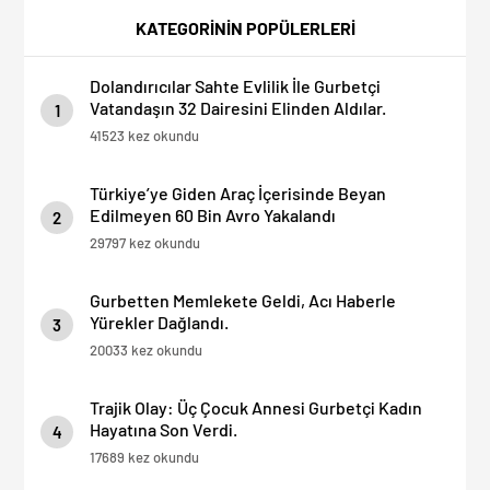
“Hesabınızı Mutlaka Kontrol
Dışına Çıkamıyor!
KATEGORİNİN POPÜLERLERİ
Edin”
Dolandırıcılar Sahte Evlilik İle Gurbetçi
Vatandaşın 32 Dairesini Elinden Aldılar.
1
41523 kez okundu
Türkiye’ye Giden Araç İçerisinde Beyan
Edilmeyen 60 Bin Avro Yakalandı
2
29797 kez okundu
Gurbetten Memlekete Geldi, Acı Haberle
Yürekler Dağlandı.
3
20033 kez okundu
Trajik Olay: Üç Çocuk Annesi Gurbetçi Kadın
Hayatına Son Verdi.
4
17689 kez okundu