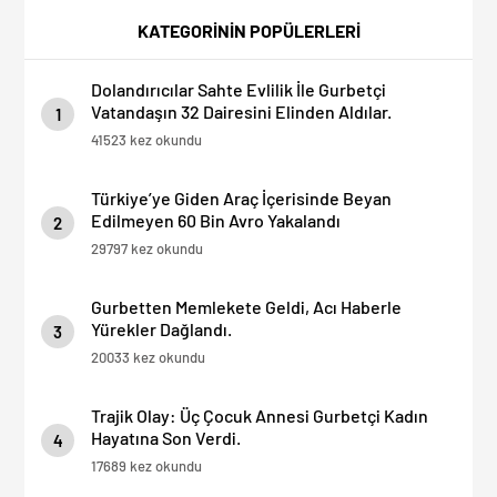
Dolandırıcılık İddiası:
Sürprizi: Ödemeyen Yurt
“Hesabınızı Mutlaka Kontrol
Dışına Çıkamıyor!
KATEGORİNİN POPÜLERLERİ
Edin”
Dolandırıcılar Sahte Evlilik İle Gurbetçi
Vatandaşın 32 Dairesini Elinden Aldılar.
1
41523 kez okundu
Türkiye’ye Giden Araç İçerisinde Beyan
Edilmeyen 60 Bin Avro Yakalandı
2
29797 kez okundu
Gurbetten Memlekete Geldi, Acı Haberle
Yürekler Dağlandı.
3
20033 kez okundu
Trajik Olay: Üç Çocuk Annesi Gurbetçi Kadın
Hayatına Son Verdi.
4
17689 kez okundu