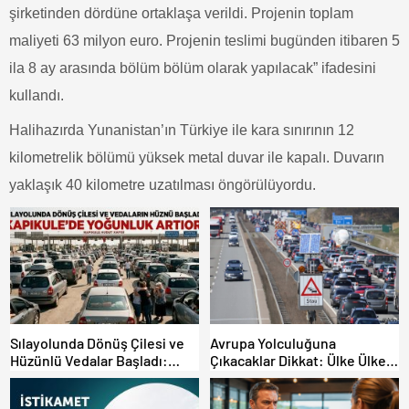
şirketinden dördüne ortaklaşa verildi. Projenin toplam
maliyeti 63 milyon euro. Projenin teslimi bugünden itibaren 5
ila 8 ay arasında bölüm bölüm olarak yapılacak” ifadesini
kullandı.
Halihazırda Yunanistan’ın Türkiye ile kara sınırının 12
kilometrelik bölümü yüksek metal duvar ile kapalı. Duvarın
yaklaşık 40 kilometre uzatılması öngörülüyordu.
Sılayolunda Dönüş Çilesi ve
Avrupa Yolculuğuna
Hüzünlü Vedalar Başladı:
Çıkacaklar Dikkat: Ülke Ülke
Kapıkule’de Yoğunluk Artıyor!
Güncel Trafik Kuralları,
Avrupa Otoyol Hız Limitleri