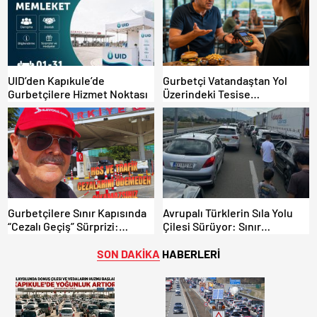
UID’den Kapıkule’de
Gurbetçi Vatandaştan Yol
Gurbetçilere Hizmet Noktası
Üzerindeki Tesise
Dolandırıcılık İddiası:
“Hesabınızı Mutlaka Kontrol
Edin”
Gurbetçilere Sınır Kapısında
Avrupalı Türklerin Sıla Yolu
“Cezalı Geçiş” Sürprizi:
Çilesi Sürüyor: Sınır
Ödemeyen Yurt Dışına
Kapılarında Saatler Süren
Çıkamıyor!
Bekleyiş
SON DAKİKA
HABERLERİ