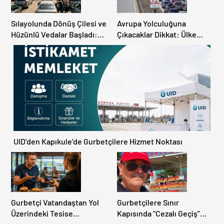
Sılayolunda Dönüş Çilesi ve
Avrupa Yolculuğuna
Hüzünlü Vedalar Başladı:
Çıkacaklar Dikkat: Ülke
Kapıkule’de Yoğunluk
Ülke Güncel Trafik Kuralları,
Artıyor!
Avrupa Otoyol Hız Limitleri
UID’den Kapıkule’de Gurbetçilere Hizmet Noktası
Gurbetçi Vatandaştan Yol
Gurbetçilere Sınır
Üzerindeki Tesise
Kapısında “Cezalı Geçiş”