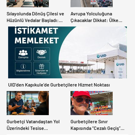
Sılayolunda Dönüş Çilesi ve
Avrupa Yolculuğuna
Hüzünlü Vedalar Başladı:
Çıkacaklar Dikkat: Ülke
Kapıkule’de Yoğunluk
Ülke Güncel Trafik Kuralları,
Artıyor!
Avrupa Otoyol Hız Limitleri
UID’den Kapıkule’de Gurbetçilere Hizmet Noktası
Gurbetçi Vatandaştan Yol
Gurbetçilere Sınır
Üzerindeki Tesise
Kapısında “Cezalı Geçiş”
Dolandırıcılık İddiası:
Sürprizi: Ödemeyen Yurt