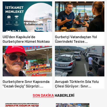
Kapıkule’de Yoğunluk Artıyor!
Güncel Trafik Kuralları,
Avrupa Otoyol Hız Limitleri
UID’den Kapıkule’de
Gurbetçi Vatandaştan Yol
Gurbetçilere Hizmet Noktası
Üzerindeki Tesise
Dolandırıcılık İddiası:
“Hesabınızı Mutlaka Kontrol
Edin”
Gurbetçilere Sınır Kapısında
Avrupalı Türklerin Sıla Yolu
“Cezalı Geçiş” Sürprizi:
Çilesi Sürüyor: Sınır
Ödemeyen Yurt Dışına
Kapılarında Saatler Süren
Çıkamıyor!
Bekleyiş
SON DAKİKA
HABERLERİ