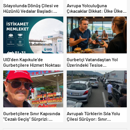
Sılayolunda Dönüş Çilesi ve
Avrupa Yolculuğuna
Hüzünlü Vedalar Başladı:
Çıkacaklar Dikkat: Ülke Ülke
Kapıkule’de Yoğunluk Artıyor!
Güncel Trafik Kuralları,
Avrupa Otoyol Hız Limitleri
UID’den Kapıkule’de
Gurbetçi Vatandaştan Yol
Gurbetçilere Hizmet Noktası
Üzerindeki Tesise
Dolandırıcılık İddiası:
“Hesabınızı Mutlaka Kontrol
Edin”
Gurbetçilere Sınır Kapısında
Avrupalı Türklerin Sıla Yolu
“Cezalı Geçiş” Sürprizi:
Çilesi Sürüyor: Sınır
Ödemeyen Yurt Dışına
Kapılarında Saatler Süren
Çıkamıyor!
Bekleyiş