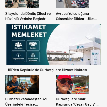
Sılayolunda Dönüş Çilesi ve
Avrupa Yolculuğuna
Hüzünlü Vedalar Başladı:
Çıkacaklar Dikkat: Ülke
Kapıkule’de Yoğunluk
Ülke Güncel Trafik Kuralları,
Artıyor!
Avrupa Otoyol Hız Limitleri
UID’den Kapıkule’de Gurbetçilere Hizmet Noktası
Gurbetçi Vatandaştan Yol
Gurbetçilere Sınır
Üzerindeki Tesise
Kapısında “Cezalı Geçiş”