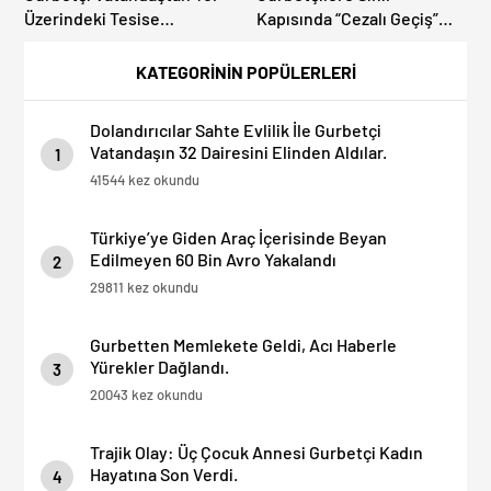
Üzerindeki Tesise
Kapısında “Cezalı Geçiş”
Dolandırıcılık İddiası:
Sürprizi: Ödemeyen Yurt
“Hesabınızı Mutlaka Kontrol
Dışına Çıkamıyor!
KATEGORİNİN POPÜLERLERİ
Edin”
Dolandırıcılar Sahte Evlilik İle Gurbetçi
Vatandaşın 32 Dairesini Elinden Aldılar.
1
41544 kez okundu
Türkiye’ye Giden Araç İçerisinde Beyan
Edilmeyen 60 Bin Avro Yakalandı
2
29811 kez okundu
Gurbetten Memlekete Geldi, Acı Haberle
Yürekler Dağlandı.
3
20043 kez okundu
Trajik Olay: Üç Çocuk Annesi Gurbetçi Kadın
Hayatına Son Verdi.
4