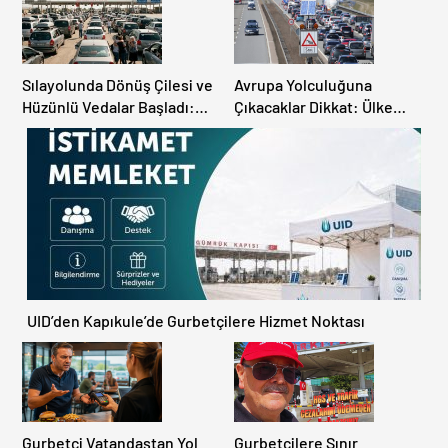
Sılayolunda Dönüş Çilesi ve
Avrupa Yolculuğuna
Hüzünlü Vedalar Başladı:
Çıkacaklar Dikkat: Ülke
Kapıkule’de Yoğunluk
Ülke Güncel Trafik Kuralları,
Artıyor!
Avrupa Otoyol Hız Limitleri
UID’den Kapıkule’de Gurbetçilere Hizmet Noktası
Gurbetçi Vatandaştan Yol
Gurbetçilere Sınır