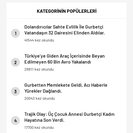
Dolandırıcılık İddiası:
Sürprizi: Ödemeyen Yurt
“Hesabınızı Mutlaka Kontrol
Dışına Çıkamıyor!
KATEGORİNİN POPÜLERLERİ
Edin”
Dolandırıcılar Sahte Evlilik İle Gurbetçi
Vatandaşın 32 Dairesini Elinden Aldılar.
1
41544 kez okundu
Türkiye’ye Giden Araç İçerisinde Beyan
Edilmeyen 60 Bin Avro Yakalandı
2
29811 kez okundu
Gurbetten Memlekete Geldi, Acı Haberle
Yürekler Dağlandı.
3
20043 kez okundu
Trajik Olay: Üç Çocuk Annesi Gurbetçi Kadın
Hayatına Son Verdi.
4
17700 kez okundu