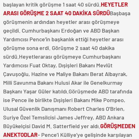
başlayan kritik görüşme 1 saat 40 sürdü.
HEYETLER
ARASI GÖRÜŞME 2 SAAT 40 DAKİKA SÜRDÜ
Başbaşa
görüşmenin ardından heyetler arası görüşmeye
geçildi. Cumhurbaşkanı Erdoğan ve ABD Başkan
Yardımcısı Pence’in başkanlık ettiği heyetler arası
görüşme sona erdi. Görüşme 2 saat 40 dakika
sürdü.Heyetlerarası görüşmeye Cumhurbaşkanı
Yardımcısı Fuat Oktay, Dışişleri Bakanı Mevlüt
Çavuşoğlu, Hazine ve Maliye Bakanı Berat Albayrak,
Milli Savunma Bakanı Hulusi Akar ile Genelkurmay
Başkanı Yaşar Güler katıldı.Görüşmede ABD tarafında
ise Pence ile birlikte Dışişleri Bakanı Mike Pompeo,
Ulusal Güvenlik Danışmanı Robert Charles O’Brien,
Suriye Özel Temsilcisi James Jeffrey, ABD Ankara
Büyükelçisi David M. Satterfield yer aldı.
GÖRÜŞMEDEN
ANEKTODLAR
– Pence’i Külliye’ye gelişinde karşılayan