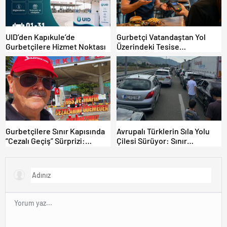
UID’den Kapıkule’de
Gurbetçi Vatandaştan Yol
Gurbetçilere Hizmet Noktası
Üzerindeki Tesise
Dolandırıcılık İddiası:
“Hesabınızı Mutlaka Kontrol
Edin”
Gurbetçilere Sınır Kapısında
Avrupalı Türklerin Sıla Yolu
“Cezalı Geçiş” Sürprizi:
Çilesi Sürüyor: Sınır
Ödemeyen Yurt Dışına
Kapılarında Saatler Süren
Çıkamıyor!
Bekleyiş