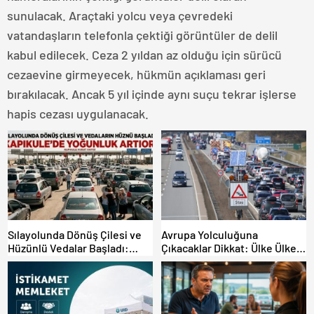
sunulacak. Araçtaki yolcu veya çevredeki
vatandaşların telefonla çektiği görüntüler de delil
kabul edilecek. Ceza 2 yıldan az olduğu için sürücü
cezaevine girmeyecek, hükmün açıklaması geri
bırakılacak. Ancak 5 yıl içinde aynı suçu tekrar işlerse
hapis cezası uygulanacak.
Sılayolunda Dönüş Çilesi ve
Avrupa Yolculuğuna
Hüzünlü Vedalar Başladı:
Çıkacaklar Dikkat: Ülke Ülke
Kapıkule’de Yoğunluk Artıyor!
Güncel Trafik Kuralları,
Avrupa Otoyol Hız Limitleri