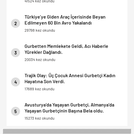
41524 kez okundu
Türkiye’ye Giden Araç İçerisinde Beyan
Edilmeyen 60 Bin Avro Yakalandı
2
29798 kez okundu
Gurbetten Memlekete Geldi, Acı Haberle
Yürekler Dağlandı.
3
20034 kez okundu
Trajik Olay: Üç Çocuk Annesi Gurbetçi Kadın
Hayatına Son Verdi.
4
17689 kez okundu
Avusturya’da Yaşayan Gurbetçi, Almanya’da
Yaşayan Gurbetçinin Başına Bela oldu.
5
15273 kez okundu