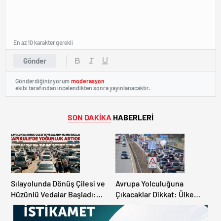
En az 10 karakter gerekli
Gönder
Gönderdiğiniz yorum
moderasyon
ekibi tarafından incelendikten sonra yayınlanacaktır.
SON DAKİKA
HABERLERİ
Sılayolunda Dönüş Çilesi ve
Avrupa Yolculuğuna
Hüzünlü Vedalar Başladı:
Çıkacaklar Dikkat: Ülke
Kapıkule’de Yoğunluk
Ülke Güncel Trafik Kuralları,
Artıyor!
Avrupa Otoyol Hız Limitleri