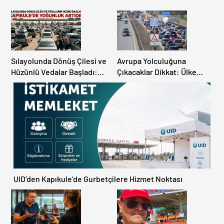
Sılayolunda Dönüş Çilesi ve
Avrupa Yolculuğuna
Hüzünlü Vedalar Başladı:
Çıkacaklar Dikkat: Ülke
Kapıkule’de Yoğunluk
Ülke Güncel Trafik Kuralları,
Artıyor!
Avrupa Otoyol Hız Limitleri
UID’den Kapıkule’de Gurbetçilere Hizmet Noktası