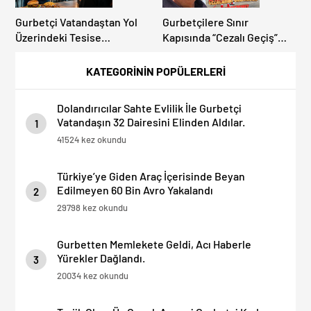
Gurbetçi Vatandaştan Yol
Gurbetçilere Sınır
Üzerindeki Tesise
Kapısında “Cezalı Geçiş”
Dolandırıcılık İddiası:
Sürprizi: Ödemeyen Yurt
“Hesabınızı Mutlaka Kontrol
Dışına Çıkamıyor!
KATEGORİNİN POPÜLERLERİ
Edin”
Dolandırıcılar Sahte Evlilik İle Gurbetçi
Vatandaşın 32 Dairesini Elinden Aldılar.
1
41524 kez okundu
Türkiye’ye Giden Araç İçerisinde Beyan
Edilmeyen 60 Bin Avro Yakalandı
2
29798 kez okundu
Gurbetten Memlekete Geldi, Acı Haberle
Yürekler Dağlandı.
3
20034 kez okundu