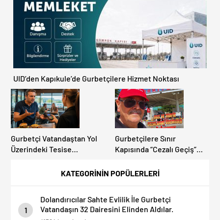
UID’den Kapıkule’de Gurbetçilere Hizmet Noktası
Gurbetçi Vatandaştan Yol
Gurbetçilere Sınır
Üzerindeki Tesise
Kapısında “Cezalı Geçiş”
Dolandırıcılık İddiası:
Sürprizi: Ödemeyen Yurt
“Hesabınızı Mutlaka Kontrol
Dışına Çıkamıyor!
KATEGORİNİN POPÜLERLERİ
Edin”
Dolandırıcılar Sahte Evlilik İle Gurbetçi
Vatandaşın 32 Dairesini Elinden Aldılar.
1