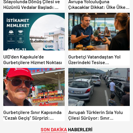
Sılayolunda Dönüş Çilesi ve
Avrupa Yolculuğuna
Hüzünlü Vedalar Başladı:
Çıkacaklar Dikkat: Ülke Ülke
Kapıkule’de Yoğunluk Artıyor!
Güncel Trafik Kuralları,
Avrupa Otoyol Hız Limitleri
UID’den Kapıkule’de
Gurbetçi Vatandaştan Yol
Gurbetçilere Hizmet Noktası
Üzerindeki Tesise
Dolandırıcılık İddiası:
“Hesabınızı Mutlaka Kontrol
Edin”
Gurbetçilere Sınır Kapısında
Avrupalı Türklerin Sıla Yolu
“Cezalı Geçiş” Sürprizi:
Çilesi Sürüyor: Sınır
Ödemeyen Yurt Dışına
Kapılarında Saatler Süren
Çıkamıyor!
Bekleyiş
SON DAKİKA
HABERLERİ