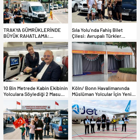
TRAKYA GÜMRÜKLERİNDE
Sıla Yolu’nda Fahiş Bilet
BÜYÜK RAHATLAMA:
Çilesi: Avrupalı Türkler
DEREKÖY HAFİF TİCARİ
Karayollarına Akın Etti,
ARAÇLARA AÇILIYOR!
Gümrükler Kilitlendi!
10 Bin Metrede Kabin Ekibinin
Köln/ Bonn Havalimanında
Yolculara Söylediği 2 Masum
Müslüman Yolcular İçin Yeni
Yalan
İbadet Alanları Açıldı