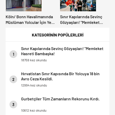
Köln/ Bonn Havalimanında
Sınır Kapılarında Sevinç
Müslüman Yolcular İçin Yeni
Gözyaşları! “Memleket
İbadet Alanları Açıldı
Hasreti Bambaşka!
KATEGORİNİN POPÜLERLERİ
Sınır Kapılarında Sevinç Gözyaşları! “Memleket
Hasreti Bambaşka!
1
18759 kez okundu
Hırvatistan Sınır Kapısında Bir Yolcuya 18 bin
Avro Ceza Kesildi.
2
12994 kez okundu
Gurbetçiler Tüm Zamanların Rekorunu Kırdı.
3
10612 kez okundu