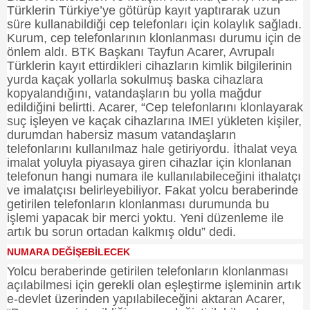
Türklerin Türkiye’ye götürüp kayıt yaptırarak uzun
süre kullanabildiği cep telefonları için kolaylık sağladı.
Kurum, cep telefonlarının klonlanması durumu için de
önlem aldı. BTK Başkanı Tayfun Acarer, Avrupalı
Türklerin kayıt ettirdikleri cihazların kimlik bilgilerinin
yurda kaçak yollarla sokulmuş baska cihazlara
kopyalandığını, vatandaşların bu yolla mağdur
edildiğini belirtti. Acarer, “Cep telefonlarını klonlayarak
suç işleyen ve kaçak cihazlarına IMEI yükleten kişiler,
durumdan habersiz masum vatandaşların
telefonlarını kullanılmaz hale getiriyordu. İthalat veya
imalat yoluyla piyasaya giren cihazlar için klonlanan
telefonun hangi numara ile kullanılabileceğini ithalatçı
ve imalatçısı belirleyebiliyor. Fakat yolcu beraberinde
getirilen telefonların klonlanması durumunda bu
işlemi yapacak bir merci yoktu. Yeni düzenleme ile
artık bu sorun ortadan kalkmış oldu” dedi.
NUMARA DEĞİŞEBİLECEK
Yolcu beraberinde getirilen telefonların klonlanması
açılabilmesi için gerekli olan eşleştirme işleminin artık
e-devlet üzerinden yapılabileceğini aktaran Acarer,