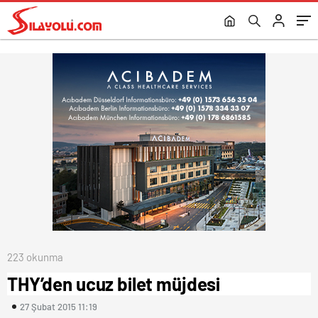
223 okunma
THY’den ucuz bilet müjdesi
27 Şubat 2015 11:19