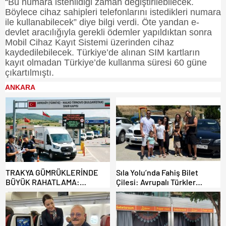
“Bu numara istenildiği zaman değiştirilebilecek.
Böylece cihaz sahipleri telefonlarını istedikleri numara
ile kullanabilecek” diye bilgi verdi. Öte yandan e-
devlet aracılığıyla gerekli ödemler yapıldıktan sonra
Mobil Cihaz Kayıt Sistemi üzerinden cihaz
kaydedilebilecek. Türkiye’de alınan SIM kartların
kayıt olmadan Türkiye’de kullanma süresi 60 güne
çıkartılmıştı.
ANKARA
TRAKYA GÜMRÜKLERİNDE
Sıla Yolu’nda Fahiş Bilet
BÜYÜK RAHATLAMA:
Çilesi: Avrupalı Türkler
DEREKÖY HAFİF TİCARİ
Karayollarına Akın Etti,
ARAÇLARA AÇILIYOR!
Gümrükler Kilitlendi!