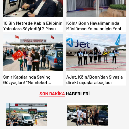
10 Bin Metrede Kabin Ekibinin
Köln/ Bonn Havalimanında
Yolculara Söylediği 2 Masum
Müslüman Yolcular İçin Yeni
Yalan
İbadet Alanları Açıldı
Sınır Kapılarında Sevinç
AJet, Köln/Bonn’dan Sivas’a
Gözyaşları! “Memleket
direkt uçuşlara başladı
Hasreti Bambaşka!
SON DAKİKA
HABERLERİ