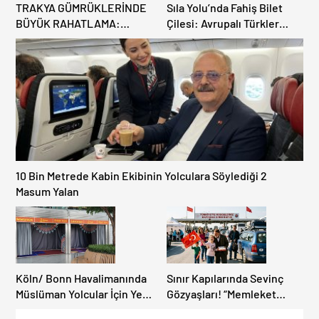
TRAKYA GÜMRÜKLERİNDE
Sıla Yolu’nda Fahiş Bilet
BÜYÜK RAHATLAMA:
Çilesi: Avrupalı Türkler
DEREKÖY HAFİF TİCARİ
Karayollarına Akın Etti,
ARAÇLARA AÇILIYOR!
Gümrükler Kilitlendi!
10 Bin Metrede Kabin Ekibinin Yolculara Söylediği 2
Masum Yalan
Köln/ Bonn Havalimanında
Sınır Kapılarında Sevinç
Müslüman Yolcular İçin Yeni
Gözyaşları! “Memleket
İbadet Alanları Açıldı
Hasreti Bambaşka!