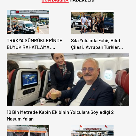
TRAKYA GÜMRÜKLERİNDE
Sıla Yolu’nda Fahiş Bilet
BÜYÜK RAHATLAMA:
Çilesi: Avrupalı Türkler
DEREKÖY HAFİF TİCARİ
Karayollarına Akın Etti,
ARAÇLARA AÇILIYOR!
Gümrükler Kilitlendi!
10 Bin Metrede Kabin Ekibinin Yolculara Söylediği 2
Masum Yalan