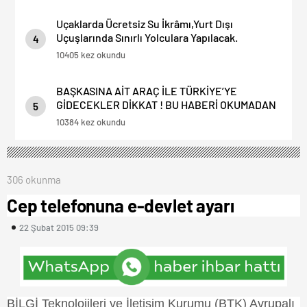
Uçaklarda Ücretsiz Su İkrâmı,Yurt Dışı
Uçuşlarında Sınırlı Yolculara Yapılacak.
4
10405 kez okundu
BAŞKASINA AİT ARAÇ İLE TÜRKİYE’YE
GİDECEKLER DİKKAT ! BU HABERİ OKUMADAN
5
YOLA ÇIKMAYIN.
10384 kez okundu
306 okunma
Cep telefonuna e-devlet ayarı
22 Şubat 2015 09:39
BİLGİ Teknolojileri ve İletişim Kurumu (BTK) Avrupalı