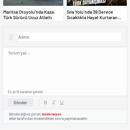
Maritsa Otoyolu’nda Kaza:
Sıla Yolu’nda 39 Derece
Türk Sürücü Ucuz Atlattı
Sıcaklıkta Hayat Kurtaran
Türk Dayanışması!
En az 10 karakter gerekli
Gönder
Gönderdiğiniz yorum
moderasyon
ekibi tarafından incelendikten sonra yayınlanacaktır.