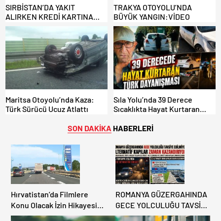
SIRBİSTAN’DA YAKIT
TRAKYA OTOYOLU’NDA
ALIRKEN KREDİ KARTINA
BÜYÜK YANGIN:VİDEO
DİKKAT: MAĞDUR OLMAYIN!
Maritsa Otoyolu’nda Kaza:
Sıla Yolu’nda 39 Derece
Türk Sürücü Ucuz Atlattı
Sıcaklıkta Hayat Kurtaran
Türk Dayanışması!
SON DAKİKA
HABERLERİ
Hırvatistan’da Filmlere
ROMANYA GÜZERGAHINDA
Konu Olacak İzin Hikayesi:
GECE YOLCULUĞU TAVSİYE
Benzinlikte Eşini Unuttu!
EDİLMİYOR: ALTERNATİF