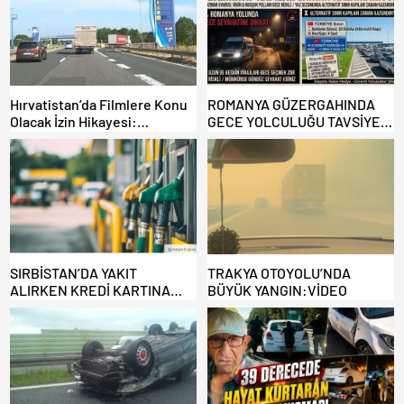
Hırvatistan’da Filmlere Konu
ROMANYA GÜZERGAHINDA
Olacak İzin Hikayesi:
GECE YOLCULUĞU TAVSİYE
Benzinlikte Eşini Unuttu!
EDİLMİYOR: ALTERNATİF
KAPILAR ZAMAN
KAZANDIRIYOR!
SIRBİSTAN’DA YAKIT
TRAKYA OTOYOLU’NDA
ALIRKEN KREDİ KARTINA
BÜYÜK YANGIN:VİDEO
DİKKAT: MAĞDUR OLMAYIN!