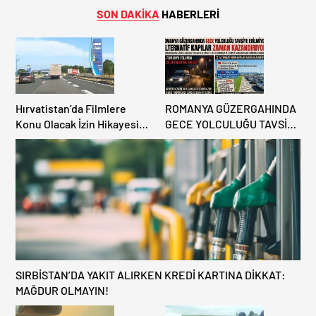
SON DAKİKA
HABERLERİ
Hırvatistan’da Filmlere
ROMANYA GÜZERGAHINDA
Konu Olacak İzin Hikayesi:
GECE YOLCULUĞU TAVSİYE
Benzinlikte Eşini Unuttu!
EDİLMİYOR: ALTERNATİF
KAPILAR ZAMAN
KAZANDIRIYOR!
SIRBİSTAN’DA YAKIT ALIRKEN KREDİ KARTINA DİKKAT:
MAĞDUR OLMAYIN!