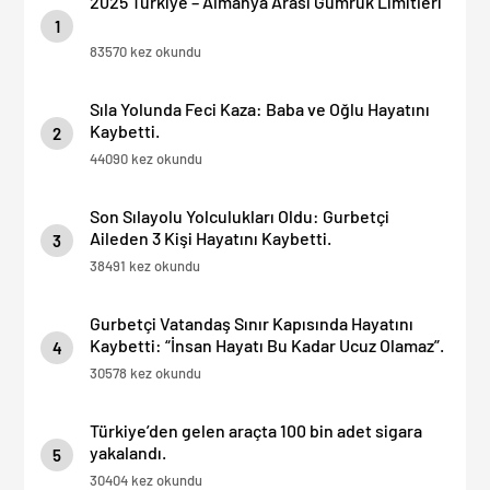
2025 Türkiye – Almanya Arası Gümrük Limitleri
1
83570 kez okundu
Sıla Yolunda Feci Kaza: Baba ve Oğlu Hayatını
Kaybetti.
2
44090 kez okundu
Son Sılayolu Yolculukları Oldu: Gurbetçi
Aileden 3 Kişi Hayatını Kaybetti.
3
38491 kez okundu
Gurbetçi Vatandaş Sınır Kapısında Hayatını
Kaybetti: “İnsan Hayatı Bu Kadar Ucuz Olamaz”.
4
30578 kez okundu
Türkiye’den gelen araçta 100 bin adet sigara
yakalandı.
5
30404 kez okundu