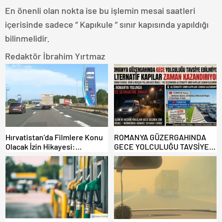
En önenli olan nokta ise bu işlemin mesai saatleri
içerisinde sadece ” Kapıkule ” sınır kapısında yapıldığı
bilinmelidir.
Redaktör İbrahim Yırtmaz
Hırvatistan’da Filmlere Konu
ROMANYA GÜZERGAHINDA
Olacak İzin Hikayesi:
GECE YOLCULUĞU TAVSİYE
Benzinlikte Eşini Unuttu!
EDİLMİYOR: ALTERNATİF
KAPILAR ZAMAN
KAZANDIRIYOR!