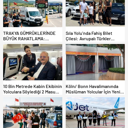
TRAKYA GÜMRÜKLERİNDE
Sıla Yolu’nda Fahiş Bilet
BÜYÜK RAHATLAMA:
Çilesi: Avrupalı Türkler
DEREKÖY HAFİF TİCARİ
Karayollarına Akın Etti,
ARAÇLARA AÇILIYOR!
Gümrükler Kilitlendi!
10 Bin Metrede Kabin Ekibinin
Köln/ Bonn Havalimanında
Yolculara Söylediği 2 Masum
Müslüman Yolcular İçin Yeni
Yalan
İbadet Alanları Açıldı