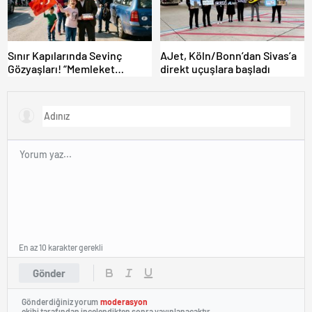
Sınır Kapılarında Sevinç
AJet, Köln/Bonn’dan Sivas’a
Gözyaşları! “Memleket
direkt uçuşlara başladı
Hasreti Bambaşka!
En az 10 karakter gerekli
Gönder
Gönderdiğiniz yorum
moderasyon
ekibi tarafından incelendikten sonra yayınlanacaktır.