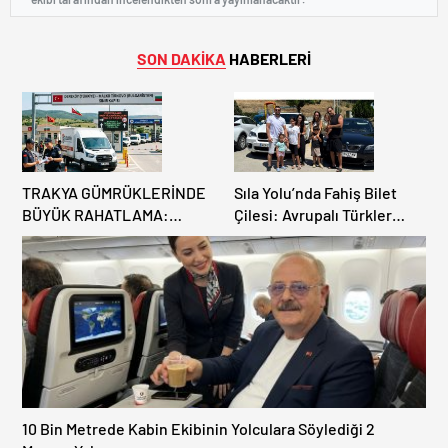
SON DAKİKA
HABERLERİ
TRAKYA GÜMRÜKLERİNDE
Sıla Yolu’nda Fahiş Bilet
BÜYÜK RAHATLAMA:
Çilesi: Avrupalı Türkler
DEREKÖY HAFİF TİCARİ
Karayollarına Akın Etti,
ARAÇLARA AÇILIYOR!
Gümrükler Kilitlendi!
10 Bin Metrede Kabin Ekibinin Yolculara Söylediği 2