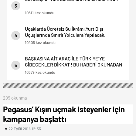
3
10611 kez okundu
Uçaklarda Ücretsiz Su İkrâmı,Yurt Dışı
Uçuşlarında Sınırlı Yolculara Yapılacak.
4
10405 kez okundu
BAŞKASINA AİT ARAÇ İLE TÜRKİYE’YE
GİDECEKLER DİKKAT ! BU HABERİ OKUMADAN
5
YOLA ÇIKMAYIN.
10379 kez okundu
299 okunma
Pegasus’ Kışın uçmak isteyenler için
kampanya başlattı
22 Eylül 2014 12:33