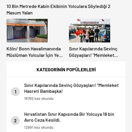
10 Bin Metrede Kabin Ekibinin Yolculara Söylediği 2
Masum Yalan
Köln/ Bonn Havalimanında
Sınır Kapılarında Sevinç
Müslüman Yolcular İçin Yeni
Gözyaşları! “Memleket
İbadet Alanları Açıldı
Hasreti Bambaşka!
KATEGORİNİN POPÜLERLERİ
Sınır Kapılarında Sevinç Gözyaşları! “Memleket
Hasreti Bambaşka!
1
18755 kez okundu
Hırvatistan Sınır Kapısında Bir Yolcuya 18 bin
Avro Ceza Kesildi.
2
12991 kez okundu