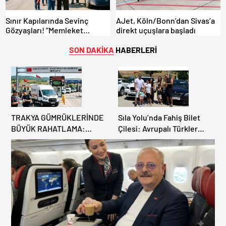
Sınır Kapılarında Sevinç
AJet, Köln/Bonn’dan Sivas’a
Gözyaşları! “Memleket
direkt uçuşlara başladı
Hasreti Bambaşka!
SON DAKİKA
HABERLERİ
TRAKYA GÜMRÜKLERİNDE
Sıla Yolu’nda Fahiş Bilet
BÜYÜK RAHATLAMA:
Çilesi: Avrupalı Türkler
DEREKÖY HAFİF TİCARİ
Karayollarına Akın Etti,
ARAÇLARA AÇILIYOR!
Gümrükler Kilitlendi!