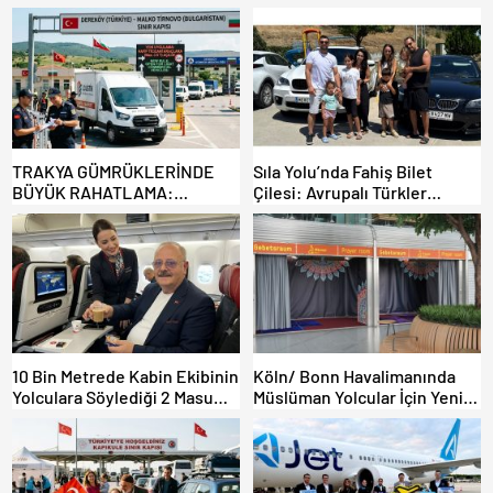
TRAKYA GÜMRÜKLERİNDE
Sıla Yolu’nda Fahiş Bilet
BÜYÜK RAHATLAMA:
Çilesi: Avrupalı Türkler
DEREKÖY HAFİF TİCARİ
Karayollarına Akın Etti,
ARAÇLARA AÇILIYOR!
Gümrükler Kilitlendi!
10 Bin Metrede Kabin Ekibinin
Köln/ Bonn Havalimanında
Yolculara Söylediği 2 Masum
Müslüman Yolcular İçin Yeni
Yalan
İbadet Alanları Açıldı