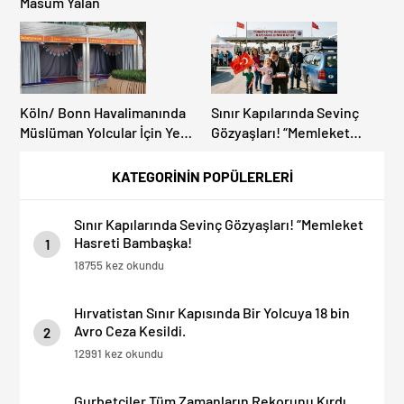
Masum Yalan
Köln/ Bonn Havalimanında
Sınır Kapılarında Sevinç
Müslüman Yolcular İçin Yeni
Gözyaşları! “Memleket
İbadet Alanları Açıldı
Hasreti Bambaşka!
KATEGORİNİN POPÜLERLERİ
Sınır Kapılarında Sevinç Gözyaşları! “Memleket
Hasreti Bambaşka!
1
18755 kez okundu
Hırvatistan Sınır Kapısında Bir Yolcuya 18 bin
Avro Ceza Kesildi.
2
12991 kez okundu
Gurbetçiler Tüm Zamanların Rekorunu Kırdı.