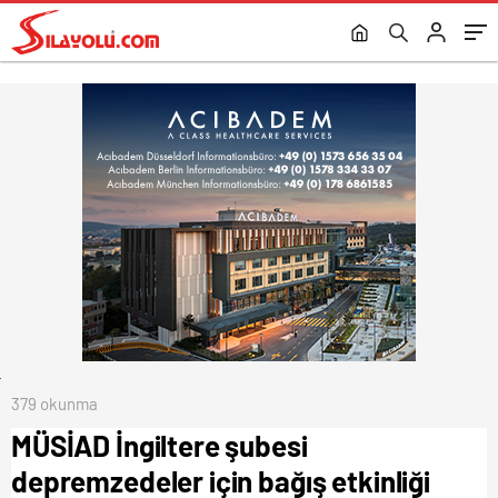
düzenledi
ne kalır?”
379 okunma
MÜSİAD İngiltere şubesi
depremzedeler için bağış etkinliği