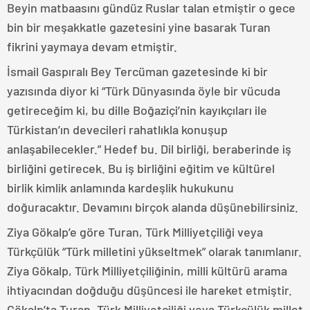
Beyin matbaasını gündüz Ruslar talan etmiştir o gece
bin bir meşakkatle gazetesini yine basarak Turan
fikrini yaymaya devam etmiştir.
İsmail Gaspıralı Bey Tercüman gazetesinde ki bir
yazısında diyor ki “Türk Dünyasında öyle bir vücuda
getireceğim ki, bu dille Boğaziçi’nin kayıkçıları ile
Türkistan’ın devecileri rahatlıkla konuşup
anlaşabilecekler.” Hedef bu. Dil birliği, beraberinde iş
birliğini getirecek. Bu iş birliğini eğitim ve kültürel
birlik kimlik anlamında kardeşlik hukukunu
doğuracaktır. Devamını birçok alanda düşünebilirsiniz.
Ziya Gökalp’e göre Turan, Türk Milliyetçiliği veya
Türkçülük “Türk milletini yükseltmek” olarak tanımlanır.
Ziya Gökalp, Türk Milliyetçiliğinin, milli kültürü arama
ihtiyacından doğduğu düşüncesi ile hareket etmiştir.
Gökalp’ta Turan, Türk Milliyetçiliği veya Türkçülük millet