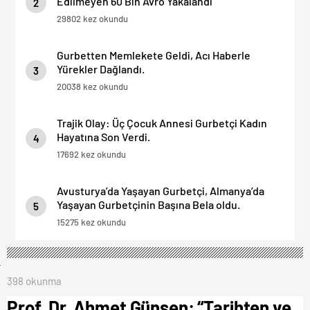
Edilmeyen 60 Bin Avro Yakalandı
2
29802 kez okundu
Gurbetten Memlekete Geldi, Acı Haberle
Yürekler Dağlandı.
3
20038 kez okundu
Trajik Olay: Üç Çocuk Annesi Gurbetçi Kadın
Hayatına Son Verdi.
4
17692 kez okundu
Avusturya’da Yaşayan Gurbetçi, Almanya’da
Yaşayan Gurbetçinin Başına Bela oldu.
5
15275 kez okundu
398 okunma
Prof. Dr. Ahmet Günşen: “Tarihten ve