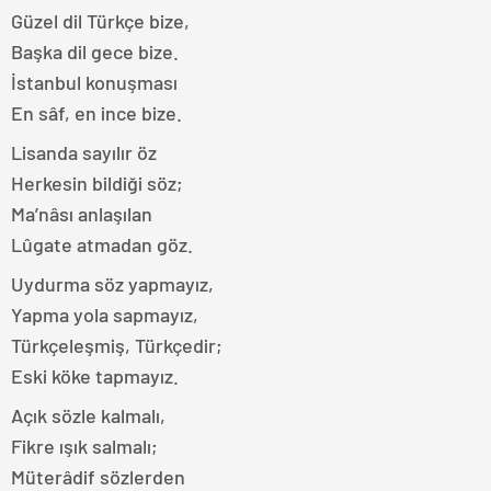
Güzel dil Türkçe bize,
Başka dil gece bize.
İstanbul konuşması
En sâf, en ince bize.
Lisanda sayılır öz
Herkesin bildiği söz;
Ma’nâsı anlaşılan
Lûgate atmadan göz.
Uydurma söz yapmayız,
Yapma yola sapmayız,
Türkçeleşmiş, Türkçedir;
Eski köke tapmayız.
Açık sözle kalmalı,
Fikre ışık salmalı;
Müterâdif sözlerden