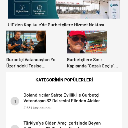
UID’den Kapıkule’de Gurbetçilere Hizmet Noktası
Gurbetçi Vatandaştan Yol
Gurbetçilere Sınır
Üzerindeki Tesise
Kapısında “Cezalı Geçiş”
Dolandırıcılık İddiası:
Sürprizi: Ödemeyen Yurt
“Hesabınızı Mutlaka Kontrol
Dışına Çıkamıyor!
KATEGORİNİN POPÜLERLERİ
Edin”
Dolandırıcılar Sahte Evlilik İle Gurbetçi
Vatandaşın 32 Dairesini Elinden Aldılar.
1
41531 kez okundu
Türkiye’ye Giden Araç İçerisinde Beyan