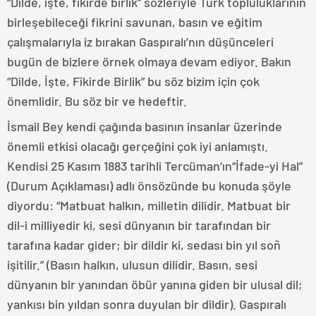
“Dilde, işte, fikirde birlik” sözleriyle Türk topluluklarının
birleşebileceği fikrini savunan, basın ve eğitim
çalışmalarıyla iz bırakan Gaspıralı’nın düşünceleri
bugün de bizlere örnek olmaya devam ediyor. Bakın
“Dilde, İşte, Fikirde Birlik” bu söz bizim için çok
önemlidir. Bu söz bir ve hedeftir.
İsmail Bey kendi çağında basının insanlar üzerinde
önemli etkisi olacağı gerçeğini çok iyi anlamıştı.
Kendisi 25 Kasım 1883 tarihli Tercüman‘ın“İfade-yi Hal”
(Durum Açıklaması) adlı önsözünde bu konuda şöyle
diyordu: “Matbuat halkın, milletin dilidir. Matbuat bir
dil-i milliyedir ki, sesi dünyanın bir tarafından bir
tarafına kadar gider; bir dildir ki, sedası bin yıl soñ
işitilir.” (Basın halkın, ulusun dilidir. Basın, sesi
dünyanın bir yanından öbür yanına giden bir ulusal dil;
yankısı bin yıldan sonra duyulan bir dildir). Gaspıralı