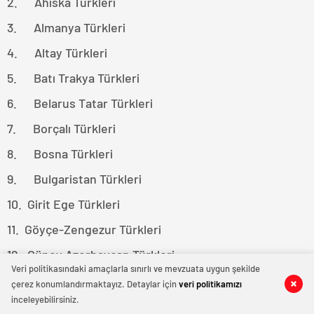
2. Ahıska Türkleri
3. Almanya Türkleri
4. Altay Türkleri
5. Batı Trakya Türkleri
6. Belarus Tatar Türkleri
7. Borçalı Türkleri
8. Bosna Türkleri
9. Bulgaristan Türkleri
10. Girit Ege Türkleri
11. Göyçe-Zengezur Türkleri
12. Güney Azerbaycan Türkleri
Veri politikasındaki amaçlarla sınırlı ve mevzuata uygun şekilde
13. Güney Türkistan Türkleri
çerez konumlandırmaktayız. Detaylar için
veri politikamızı
0
0
0
0
inceleyebilirsiniz.
14. Güney Türkmenistan Türkleri