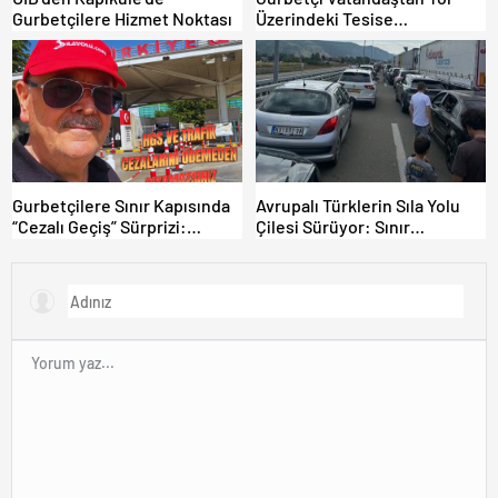
Gurbetçilere Hizmet Noktası
Üzerindeki Tesise
Dolandırıcılık İddiası:
“Hesabınızı Mutlaka Kontrol
Edin”
Gurbetçilere Sınır Kapısında
Avrupalı Türklerin Sıla Yolu
“Cezalı Geçiş” Sürprizi:
Çilesi Sürüyor: Sınır
Ödemeyen Yurt Dışına
Kapılarında Saatler Süren
Çıkamıyor!
Bekleyiş