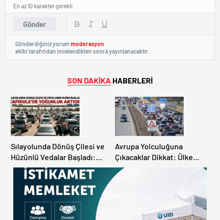
En az 10 karakter gerekli
Gönder
Gönderdiğiniz yorum
moderasyon
ekibi tarafından incelendikten sonra yayınlanacaktır.
SON DAKİKA
HABERLERİ
Sılayolunda Dönüş Çilesi ve
Avrupa Yolculuğuna
Hüzünlü Vedalar Başladı:
Çıkacaklar Dikkat: Ülke
Kapıkule’de Yoğunluk
Ülke Güncel Trafik Kuralları,
Artıyor!
Avrupa Otoyol Hız Limitleri