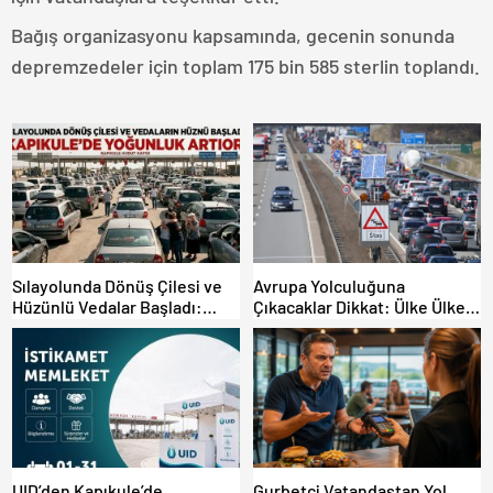
Bağış organizasyonu kapsamında, gecenin sonunda
depremzedeler için toplam 175 bin 585 sterlin toplandı.
Sılayolunda Dönüş Çilesi ve
Avrupa Yolculuğuna
Hüzünlü Vedalar Başladı:
Çıkacaklar Dikkat: Ülke Ülke
Kapıkule’de Yoğunluk Artıyor!
Güncel Trafik Kuralları,
Avrupa Otoyol Hız Limitleri
UID’den Kapıkule’de
Gurbetçi Vatandaştan Yol