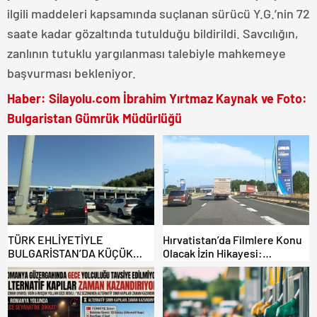
ilgili maddeleri kapsamında suçlanan sürücü Y.G.’nin 72
saate kadar gözaltında tutulduğu bildirildi. Savcılığın,
zanlının tutuklu yargılanması talebiyle mahkemeye
başvurması bekleniyor.
Haber: Silayolu.com İbrahim Yırtmaz Kaynak ve Foto:
Bulgaristan Gümrük Müdürlüğü
TÜRK EHLİYETİYLE
Hırvatistan’da Filmlere Konu
BULGARİSTAN’DA KÜÇÜK
Olacak İzin Hikayesi:
HATA, ARACINA 6 AY EL
Benzinlikte Eşini Unuttu!
KONULMASINA YOL AÇTI