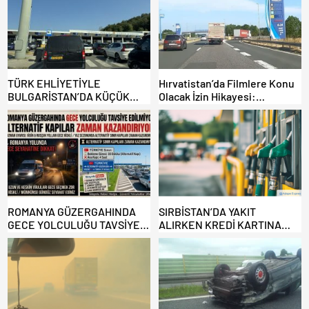
TÜRK EHLİYETİYLE
Hırvatistan’da Filmlere Konu
BULGARİSTAN’DA KÜÇÜK
Olacak İzin Hikayesi:
HATA, ARACINA 6 AY EL
Benzinlikte Eşini Unuttu!
KONULMASINA YOL AÇTI
ROMANYA GÜZERGAHINDA
SIRBİSTAN’DA YAKIT
GECE YOLCULUĞU TAVSİYE
ALIRKEN KREDİ KARTINA
EDİLMİYOR: ALTERNATİF
DİKKAT: MAĞDUR OLMAYIN!
KAPILAR ZAMAN
KAZANDIRIYOR!