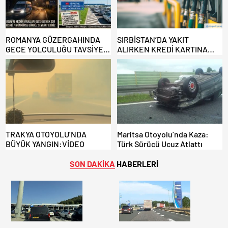
ROMANYA GÜZERGAHINDA
SIRBİSTAN’DA YAKIT
GECE YOLCULUĞU TAVSİYE
ALIRKEN KREDİ KARTINA
EDİLMİYOR: ALTERNATİF
DİKKAT: MAĞDUR OLMAYIN!
KAPILAR ZAMAN
KAZANDIRIYOR!
TRAKYA OTOYOLU’NDA
Maritsa Otoyolu’nda Kaza:
BÜYÜK YANGIN:VİDEO
Türk Sürücü Ucuz Atlattı
SON DAKİKA
HABERLERİ