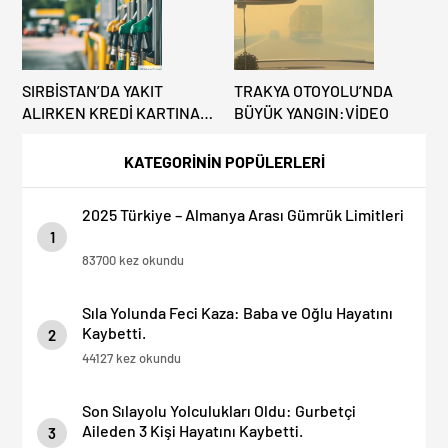
SIRBİSTAN’DA YAKIT
TRAKYA OTOYOLU’NDA
ALIRKEN KREDİ KARTINA
BÜYÜK YANGIN:VİDEO
DİKKAT: MAĞDUR
OLMAYIN!
KATEGORİNİN POPÜLERLERİ
2025 Türkiye – Almanya Arası Gümrük Limitleri
1
83700 kez okundu
Sıla Yolunda Feci Kaza: Baba ve Oğlu Hayatını
Kaybetti.
2
44127 kez okundu
Son Sılayolu Yolculukları Oldu: Gurbetçi
Aileden 3 Kişi Hayatını Kaybetti.
3