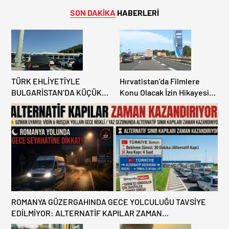
SON DAKİKA
HABERLERİ
TÜRK EHLİYETİYLE
Hırvatistan’da Filmlere
BULGARİSTAN’DA KÜÇÜK
Konu Olacak İzin Hikayesi:
HATA, ARACINA 6 AY EL
Benzinlikte Eşini Unuttu!
KONULMASINA YOL AÇTI
ROMANYA GÜZERGAHINDA GECE YOLCULUĞU TAVSİYE
EDİLMİYOR: ALTERNATİF KAPILAR ZAMAN
KAZANDIRIYOR!