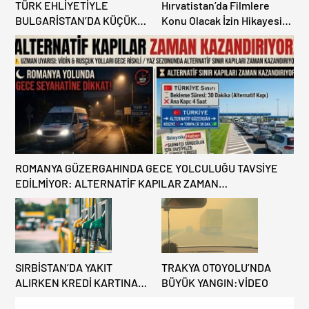
TÜRK EHLİYETİYLE
Hırvatistan’da Filmlere
BULGARİSTAN’DA KÜÇÜK
Konu Olacak İzin Hikayesi:
HATA, ARACINA 6 AY EL
Benzinlikte Eşini Unuttu!
KONULMASINA YOL AÇTI
ROMANYA GÜZERGAHINDA GECE YOLCULUĞU TAVSİYE
EDİLMİYOR: ALTERNATİF KAPILAR ZAMAN
KAZANDIRIYOR!
SIRBİSTAN’DA YAKIT
TRAKYA OTOYOLU’NDA
ALIRKEN KREDİ KARTINA
BÜYÜK YANGIN:VİDEO
DİKKAT: MAĞDUR