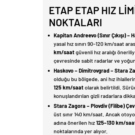
ETAP ETAP HIZ Lİ
NOKTALARI
Kapitan Andreevo (Sınır Çıkışı) – 
yasal hız sınırı 90–120 km/saat ar
km/saat
güvenli hız aralığı öneril
çevresinde sabit radarlar ve yoğun
Haskovo – Dimitrovgrad – Stara Z
olduğu bu bölgede, ani hız ihlaller
125 km/saat
olarak belirtildi. Sürü
konuşlandırılan gizli radarlara dik
Stara Zagora – Plovdiv (Filibe) Çe
üst sınır 140 km/saat. Ancak oto
adına önerilen hız
125–130 km/saa
noktalarında yer alıyor.