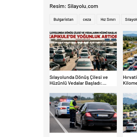
Resim: Silayolu.com
Bulgaristan
ceza
Hız Sınırı
Sılayol
Sılayolunda Dönüş Çilesi ve
Hırvat
Hüzünlü Vedalar Başladı:
Kilome
Kapıkule’de Yoğunluk Artıyor!