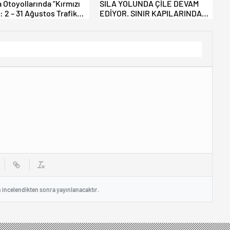
 Otoyollarında “Kırmızı
SILA YOLUNDA ÇİLE DEVAM
: 2 – 31 Ağustos Trafik
EDİYOR. SINIR KAPILARINDA
uk Haritası
BEKLEME SÜRESİ 9 SAATİ
AŞTI!
n incelendikten sonra yayınlanacaktır.