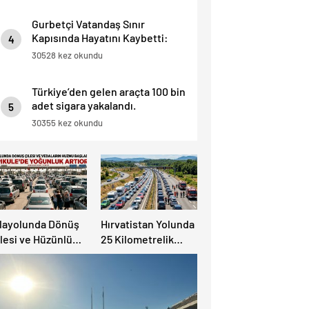
Gurbetçi Vatandaş Sınır
Kapısında Hayatını Kaybetti:
4
“İnsan Hayatı Bu Kadar Ucuz
30528 kez okundu
Olamaz”.
Türkiye’den gelen araçta 100 bin
adet sigara yakalandı.
5
30355 kez okundu
ılayolunda Dönüş
Hırvatistan Yolunda
lesi ve Hüzünlü
25 Kilometrelik
edalar Başladı:
Trafik Kuyruğu
apıkule’de
oğunluk Artıyor!