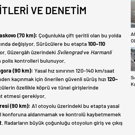
MİTLERİ VE DENETİM
A
Haskovo (70 km):
Çoğunlukla çift şeritli olan bu yolda
O
asında değişiyor. Sürücülere bu etapta
100–110
iyor. Güzergâh üzerindeki
Svilengrad
ve
Harmanli
 polis kontrolleri bulunuyor.
agora (90 km):
Yasal hız sınırının 120–140 km/saat
Sı
inden kaçınmak için önerilen güvenli sürüş hızı
120–
Ku
cülerin özellikle köprü ve tünel girişlerinde
E
kat etmesi gerekiyor.
S
B
vresi (90 km):
A1 otoyolu üzerindeki bu etapta yasal
yol konforuna aldanmamak ve kontrolü kaybetmemek
t
. Radarların büyük çoğunluğu otoyolun giriş ve çıkış