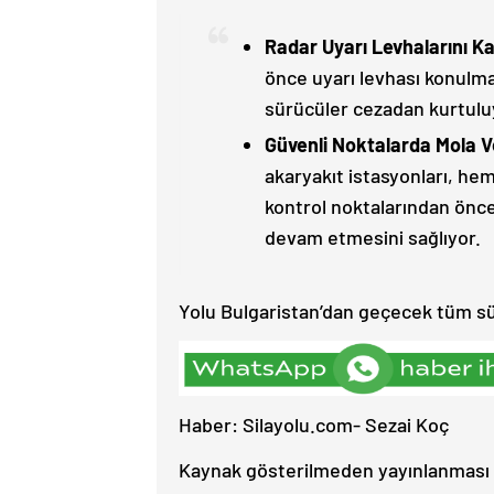
Radar Uyarı Levhalarını K
önce uyarı levhası konulma
sürücüler cezadan kurtulu
Güvenli Noktalarda Mola V
akaryakıt istasyonları, he
kontrol noktalarından önc
devam etmesini sağlıyor.
Yolu Bulgaristan’dan geçecek tüm sürü
Haber: Silayolu.com- Sezai Koç
Kaynak gösterilmeden yayınlanması 