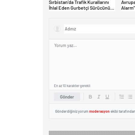
Sırbistan’da Trafik Kurallarını
Avrupa
İhlal Eden Gurbetçi Sürücünün
Alarm”
Aracı Bağlandı.
Yoğunl
En az 10 karakter gerekli
Gönder
Gönderdiğiniz yorum
moderasyon
ekibi tarafında