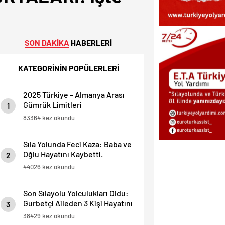
SON DAKİKA
HABERLERİ
KATEGORİNİN POPÜLERLERİ
2025 Türkiye – Almanya Arası
Gümrük Limitleri
1
83364 kez okundu
Sıla Yolunda Feci Kaza: Baba ve
Oğlu Hayatını Kaybetti.
2
44026 kez okundu
Son Sılayolu Yolculukları Oldu:
Gurbetçi Aileden 3 Kişi Hayatını
3
Kaybetti.
38429 kez okundu