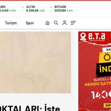
URO
ALTIN
BITCOIN
5,1403
6.538,95
3072169
0.19%
0,66
0.6%
Turizm
Spor
OKTALARI: İşte