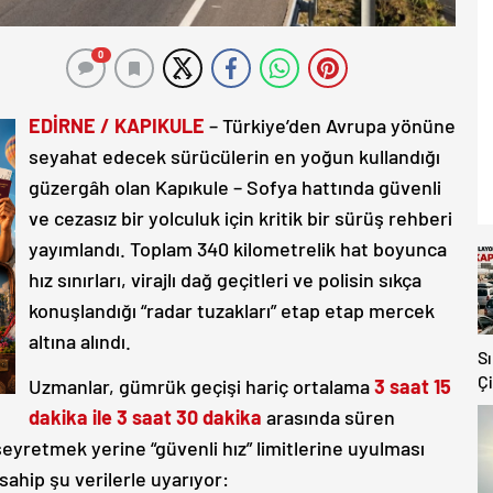
0
EDİRNE / KAPIKULE
– Türkiye’den Avrupa yönüne
seyahat edecek sürücülerin en yoğun kullandığı
güzergâh olan Kapıkule – Sofya hattında güvenli
ve cezasız bir yolculuk için kritik bir sürüş rehberi
yayımlandı. Toplam 340 kilometrelik hat boyunca
hız sınırları, virajlı dağ geçitleri ve polisin sıkça
konuşlandığı “radar tuzakları” etap etap mercek
altına alındı.
S
Çi
Uzmanlar, gümrük geçişi hariç ortalama
3 saat 15
V
dakika ile 3 saat 30 dakika
arasında süren
K
 seyretmek yerine “güvenli hız” limitlerine uyulması
Y
ahip şu verilerle uyarıyor: