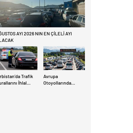
ĞUSTOS AYI 2026 NIN EN ÇİLELİ AYI
LACAK
rbistan’da Trafik
Avrupa
rallarını İhlal
Otoyollarında
den Gurbetçi
“Kırmızı Alarm”: 2 –
ürücünün Aracı
31 Ağustos Trafik
ağlandı.
Yoğunluk Haritası