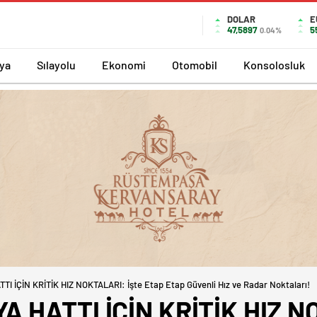
DOLAR
E
47,5897
5
0.04%
ya
Sılayolu
Ekonomi
Otomobil
Konsolosluk
I İÇİN KRİTİK HIZ NOKTALARI: İşte Etap Etap Güvenli Hız ve Radar Noktaları!
A HATTI İÇİN KRİTİK HIZ N