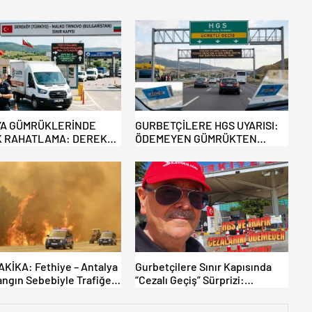
A GÜMRÜKLERİNDE
GURBETÇİLERE HGS UYARISI:
 RAHATLAMA: DEREKÖY
ÖDEMEYEN GÜMRÜKTEN
 TİCARİ ARAÇLARA
ÇIKAMIYOR!
YOR!
KİKA: Fethiye – Antalya
Gurbetçilere Sınır Kapısında
angın Sebebiyle Trafiğe
“Cezalı Geçiş” Sürprizi:
ldı! Tahliyeler Başladı
Ödemeyen Yurt Dışına
Çıkamıyor!