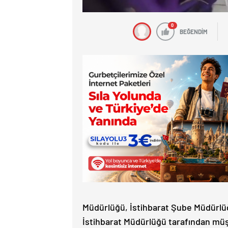
0
BEĞENDİM
Müdürlüğü, İstihbarat Şube Müdürlü
İstihbarat Müdürlüğü tarafından müş