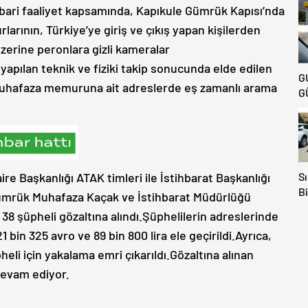
tihbari faaliyet kapsamında, Kapıkule Gümrük Kapısı’nda
rının, Türkiye’ye giriş ve çıkış yapan kişilerden
üzerine peronlara gizli kameralar
 yapılan teknik ve fiziki takip sonucunda elde edilen
G
muhafaza memuruna ait adreslerde eş zamanlı arama
G
Sı
 Başkanlığı ATAK timleri ile İstihbarat Başkanlığı
Bi
ümrük Muhafaza Kaçak ve İstihbarat Müdürlüğü
Av
 şüpheli gözaltına alındı.Şüphelilerin adreslerinde
Ka
 bin 325 avro ve 89 bin 800 lira ele geçirildi.Ayrıca,
E
Ki
heli için yakalama emri çıkarıldı.Gözaltına alınan
devam ediyor.