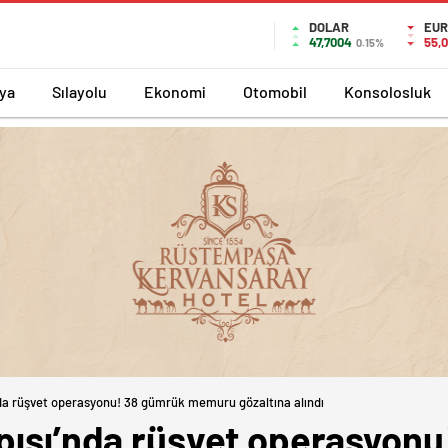
DOLAR
EUR
47,7004
55,
0.15%
ya
Sılayolu
Ekonomi
Otomobil
Konsolosluk
nda rüşvet operasyonu! 38 gümrük memuru gözaltına alındı
apısı’nda rüşvet operasyon