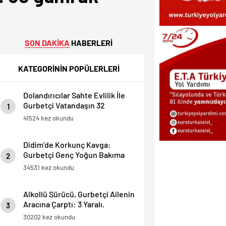
SON DAKİKA
HABERLERİ
KATEGORİNİN POPÜLERLERİ
Dolandırıcılar Sahte Evlilik İle
Gurbetçi Vatandaşın 32
1
Dairesini Elinden Aldılar.
41524 kez okundu
Didim’de Korkunç Kavga:
Gurbetçi Genç Yoğun Bakıma
2
Alındı.
34531 kez okundu
Alkollü Sürücü, Gurbetçi Ailenin
Aracına Çarptı: 3 Yaralı.
3
30202 kez okundu