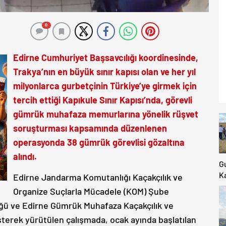
0
Edirne Cumhuriyet Başsavcılığı koordinesinde,
Trakya’nın en büyük sınır kapısı olan ve her yıl
milyonlarca gurbetçinin Türkiye’ye girmek için
tercih ettiği Kapıkule Sınır Kapısı’nda, görevli
gümrük muhafaza memurlarına yönelik rüşvet
soruşturması kapsamında düzenlenen
operasyonda 38 gümrük görevlisi gözaltına
alındı.
G
Ka
Edirne Jandarma Komutanlığı Kaçakçılık ve
Ki
Organize Suçlarla Mücadele (KOM) Şube
K
ğü ve Edirne Gümrük Muhafaza Kaçakçılık ve
Ya
terek yürütülen çalışmada, ocak ayında başlatılan