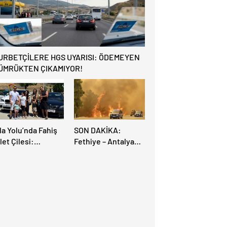
AÇILIYOR!
URBETÇİLERE HGS UYARISI: ÖDEMEYEN
ÜMRÜKTEN ÇIKAMIYOR!
la Yolu’nda Fahiş
SON DAKİKA:
let Çilesi:
Fethiye – Antalya
rupalı Türkler
Yolu Yangın
rayollarına Akın
Sebebiyle Trafiğe
tti, Gümrükler
Kapatıldı! Tahliyeler
litlendi!
Başladı