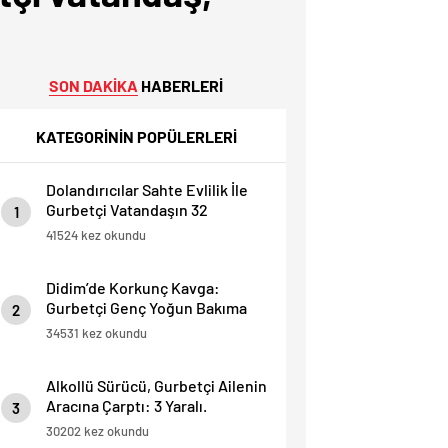
SON DAKİKA
HABERLERİ
KATEGORİNİN POPÜLERLERİ
Dolandırıcılar Sahte Evlilik İle
Gurbetçi Vatandaşın 32
1
Dairesini Elinden Aldılar.
41524 kez okundu
Didim’de Korkunç Kavga:
Gurbetçi Genç Yoğun Bakıma
2
Alındı.
34531 kez okundu
Alkollü Sürücü, Gurbetçi Ailenin
Aracına Çarptı: 3 Yaralı.
3
30202 kez okundu