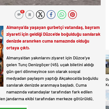
0
Almanya’da yaşayan gurbetçi vatandaş, bayram
ziyareti için geldiği Düzce’de boğulduğu sanılarak
denizde aranırken cuma namazında olduğu
ortaya çıktı.
Almanya’dan yakınlarını ziyaret için Düzce’ye
gelen Tunç Denizgöçer (45), uçak biletini aldığı
gün geri dönmeyince son olarak sosyal
medyadan paylaşım yaptığı Akçakoca’da boğuldu
G
sanılarak denizde aranmaya başladı. Cuma
Ka
Ki
namazında vatandaşlar tarafından fark edilen
K
len jandarma ekibi tarafından merkeze götürüldü.
Ya