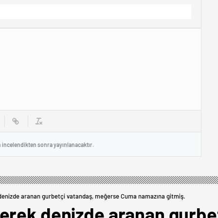
n incelendikten sonra yayınlanacaktır.
denizde aranan gurbetçi vatandaş, meğerse Cuma namazına gitmiş.
erek denizde aranan gurbe