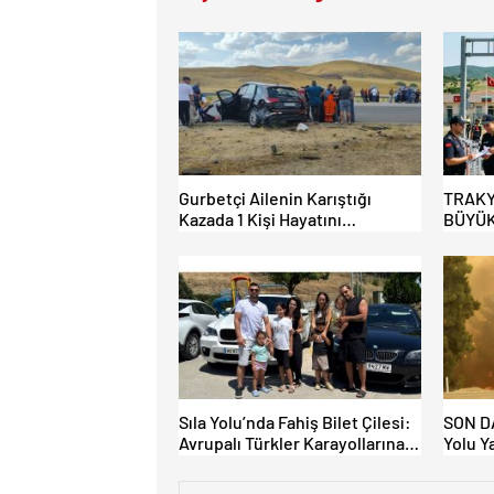
Gurbetçi Ailenin Karıştığı
TRAKY
Kazada 1 Kişi Hayatını
BÜYÜK
Kaybederken, 7 kişi Yaralandı.
HAFİF
AÇILI
Sıla Yolu’nda Fahiş Bilet Çilesi:
SON DA
Avrupalı Türkler Karayollarına
Yolu Y
Akın Etti, Gümrükler Kilitlendi!
Kapatı