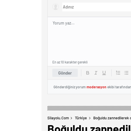
En az 10 karakter gerekli
Gönder
Gönderdiğiniz yorum
moderasyon
ekibi tarafında
Silayolu.com
Türkiye
Boğuldu zannedilerek 
Boğuldu zannedil