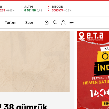
O
ALTIN
BITCOIN
0259
6.521,58
3067474
-0.03%
0,45
-0.3%
Turizm
Spor
u! 38 gümrük