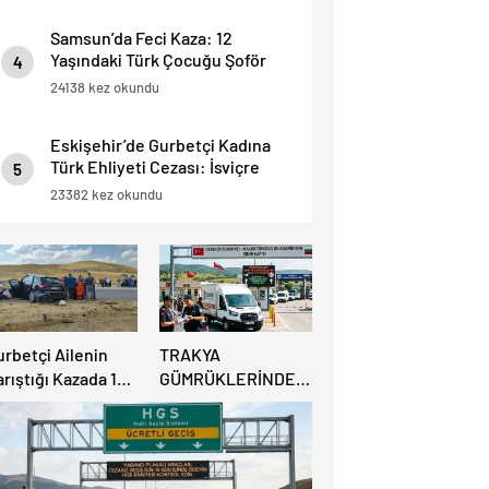
Samsun’da Feci Kaza: 12
Yaşındaki Türk Çocuğu Şoför
4
Hayatını Kaybetti, 3 Yaralı.
24138 kez okundu
Eskişehir’de Gurbetçi Kadına
Türk Ehliyeti Cezası: İsviçre
5
Ehliyeti Kabul Edilmedi.
23382 kez okundu
urbetçi Ailenin
TRAKYA
rıştığı Kazada 1
GÜMRÜKLERİNDE
şi Hayatını
BÜYÜK
aybederken, 7 kişi
RAHATLAMA:
ralandı.
DEREKÖY HAFİF
TİCARİ ARAÇLARA