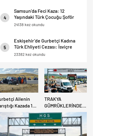
Samsun’da Feci Kaza: 12
Yaşındaki Türk Çocuğu Şoför
4
Hayatını Kaybetti, 3 Yaralı.
24138 kez okundu
Eskişehir’de Gurbetçi Kadına
Türk Ehliyeti Cezası: İsviçre
5
Ehliyeti Kabul Edilmedi.
23382 kez okundu
urbetçi Ailenin
TRAKYA
rıştığı Kazada 1
GÜMRÜKLERİNDE
şi Hayatını
BÜYÜK
aybederken, 7 kişi
RAHATLAMA:
ralandı.
DEREKÖY HAFİF
TİCARİ ARAÇLARA