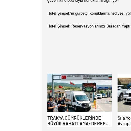
güvenlikli otoparkıyla konuklarını ağırlıyor.
Hotel Şimşek’in gurbetçi konuklarına hediyesi yo
Hotel Şimşek Reservasyonlarınızı Buradan Yaptıra
TRAKYA GÜMRÜKLERİNDE
Sıla Yo
BÜYÜK RAHATLAMA: DEREKÖY
Avrupa
HAFİF TİCARİ ARAÇLARA
Akın E