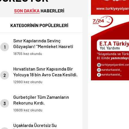
SON DAKİKA
HABERLERİ
KATEGORİNİN POPÜLERLERİ
Sınır Kapılarında Sevinç
Gözyaşları! “Memleket Hasreti
1
Bambaşka!
18755 kez okundu
Hırvatistan Sınır Kapısında Bir
Yolcuya 18 bin Avro Ceza Kesildi.
2
12990 kez okundu
Gurbetçiler Tüm Zamanların
Rekorunu Kırdı.
3
10609 kez okundu
Uçaklarda Ücretsiz Su