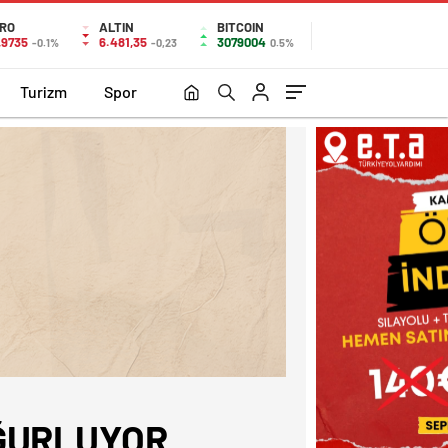
RO
ALTIN
BITCOIN
,9735
6.481,35
3079004
-0.1%
-0,23
0.5%
Turizm
Spor
ĞURLUYOR