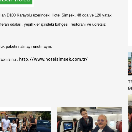
ılan D100 Karayolu üzerindeki Hotel Şimşek, 48 oda ve 120 yatak
erah odaları, yeşillikler içindeki bahçesi, restoranı ve ücretsiz
lluk paketini almayı unutmayın.
.
http://www.hotelsimsek.com.tr/
bilirsiniz
T
G
B
R
D
T
A