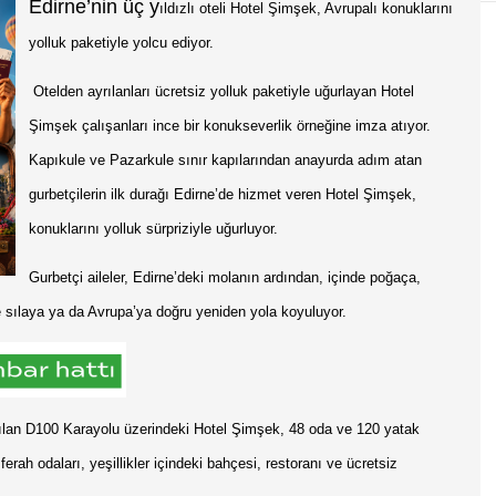
Edirne’nin üç y
ıldızlı oteli Hotel Şimşek, Avrupalı konuklarını
yolluk paketiyle yolcu ediyor.
Otelden ayrılanları ücretsiz yolluk paketiyle uğurlayan Hotel
Şimşek çalışanları ince bir konukseverlik örneğine imza atıyor.
Kapıkule ve Pazarkule sınır kapılarından anayurda adım atan
gurbetçilerin ilk durağı Edirne’de hizmet veren Hotel Şimşek,
konuklarını yolluk sürpriziyle uğurluyor.
Gurbetçi aileler, Edirne’deki molanın ardından, içinde poğaça,
e sılaya ya da Avrupa’ya doğru yeniden yola koyuluyor.
ılan D100 Karayolu üzerindeki Hotel Şimşek, 48 oda ve 120 yatak
erah odaları, yeşillikler içindeki bahçesi, restoranı ve ücretsiz