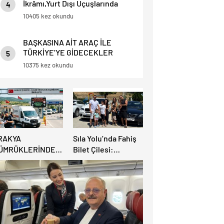
İkrâmı,Yurt Dışı Uçuşlarında
4
Sınırlı Yolculara Yapılacak.
10405 kez okundu
BAŞKASINA AİT ARAÇ İLE
TÜRKİYE’YE GİDECEKLER
5
DİKKAT ! BU HABERİ OKUMADAN
10375 kez okundu
YOLA ÇIKMAYIN.
RAKYA
Sıla Yolu’nda Fahiş
ÜMRÜKLERİNDE
Bilet Çilesi:
ÜYÜK
Avrupalı Türkler
AHATLAMA:
Karayollarına Akın
EREKÖY HAFİF
Etti, Gümrükler
İCARİ ARAÇLARA
Kilitlendi!
ÇILIYOR!