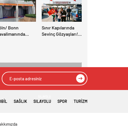
öln/ Bonn
Sınır Kapılarında
avalimanında
Sevinç Gözyaşları!
üslüman Yolcular
“Memleket Hasreti
in Yeni İbadet
Bambaşka!
anları Açıldı
SILAYOLU
OBIL
SAĞLIK
SILAYOLU
SPOR
TURIZM
akkımızda