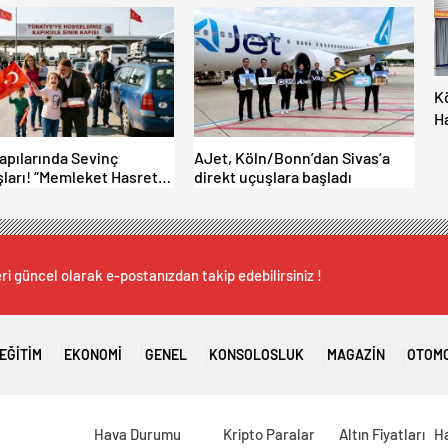
K
H
M
Kapılarında Sevinç
AJet, Köln/Bonn’dan Sivas’a
İç
ları! “Memleket Hasreti
direkt uçuşlara başladı
Al
şka!
ri güncel olarak e-postanızdan takip edebilirsiniz !
EĞITIM
EKONOMI
GENEL
KONSOLOSLUK
MAGAZIN
OTOM
Hava Durumu
Kripto Paralar
Altın Fiyatları
H