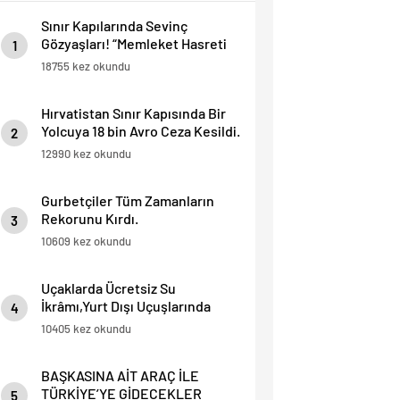
Sınır Kapılarında Sevinç
Gözyaşları! “Memleket Hasreti
1
Bambaşka!
18755 kez okundu
Hırvatistan Sınır Kapısında Bir
Yolcuya 18 bin Avro Ceza Kesildi.
2
12990 kez okundu
Gurbetçiler Tüm Zamanların
Rekorunu Kırdı.
3
10609 kez okundu
Uçaklarda Ücretsiz Su
İkrâmı,Yurt Dışı Uçuşlarında
4
Sınırlı Yolculara Yapılacak.
10405 kez okundu
BAŞKASINA AİT ARAÇ İLE
TÜRKİYE’YE GİDECEKLER
5