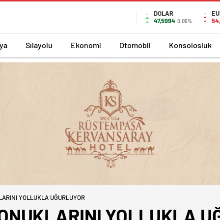
DOLAR
EU
47,5994
54
0.05%
ya
Sılayolu
Ekonomi
Otomobil
Konsolosluk
LARINI YOLLUKLA UĞURLUYOR
KONUKLARINI YOLLUKLA U