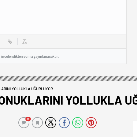
n incelendikten sonra yayınlanacaktır.
LARINI YOLLUKLA UĞURLUYOR
KONUKLARINI YOLLUKLA U
0