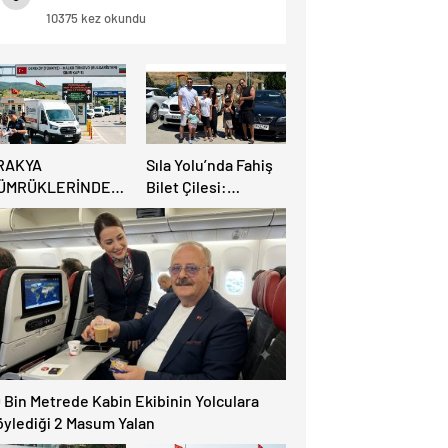
DİKKAT ! BU HABERİ OKUMADAN
10375 kez okundu
YOLA ÇIKMAYIN.
RAKYA
Sıla Yolu’nda Fahiş
ÜMRÜKLERİNDE
Bilet Çilesi:
ÜYÜK
Avrupalı Türkler
AHATLAMA:
Karayollarına Akın
EREKÖY HAFİF
Etti, Gümrükler
İCARİ ARAÇLARA
Kilitlendi!
ÇILIYOR!
 Bin Metrede Kabin Ekibinin Yolculara
öylediği 2 Masum Yalan