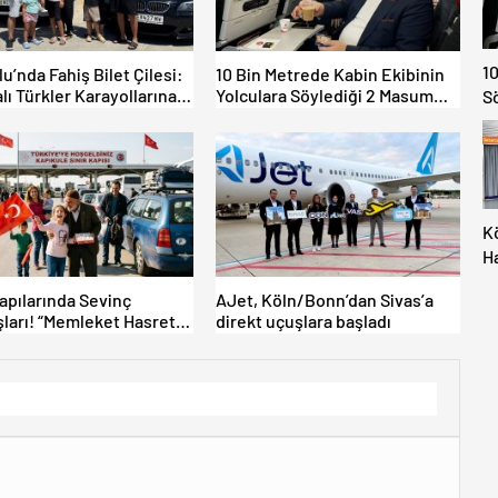
10
lu’nda Fahiş Bilet Çilesi:
10 Bin Metrede Kabin Ekibinin
lı Türkler Karayollarına
Yolculara Söylediği 2 Masum
S
tti, Gümrükler Kilitlendi!
Yalan
K
H
M
Kapılarında Sevinç
AJet, Köln/Bonn’dan Sivas’a
İç
ları! “Memleket Hasreti
direkt uçuşlara başladı
Al
şka!