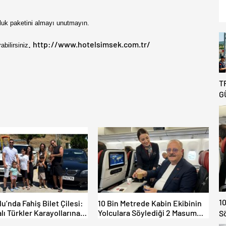
lluk paketini almayı unutmayın.
.
http://www.hotelsimsek.com.tr/
bilirsiniz
T
G
B
R
D
T
A
10
lu’nda Fahiş Bilet Çilesi:
10 Bin Metrede Kabin Ekibinin
lı Türkler Karayollarına
Yolculara Söylediği 2 Masum
S
tti, Gümrükler Kilitlendi!
Yalan