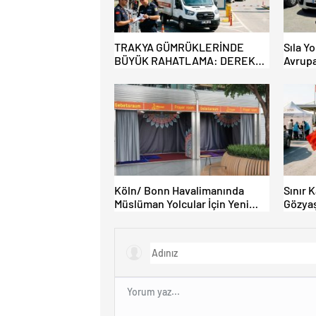
TRAKYA GÜMRÜKLERİNDE
Sıla Yo
BÜYÜK RAHATLAMA: DEREKÖY
Avrupa
HAFİF TİCARİ ARAÇLARA
Akın E
AÇILIYOR!
Köln/ Bonn Havalimanında
Sınır 
Müslüman Yolcular İçin Yeni
Gözyaş
İbadet Alanları Açıldı
Bamba