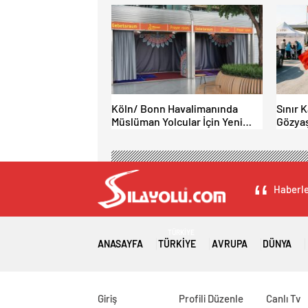
AÇILIYOR!
Köln/ Bonn Havalimanında
Sınır 
Müslüman Yolcular İçin Yeni
Gözyaş
İbadet Alanları Açıldı
Bamba
Haberle
TÜRKIYE
ANASAYFA
TÜRKIYE
AVRUPA
DÜNYA
Giriş
Profili Düzenle
Canlı Tv