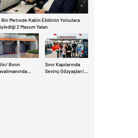
 Bin Metrede Kabin Ekibinin Yolculara
öylediği 2 Masum Yalan
öln/ Bonn
Sınır Kapılarında
avalimanında
Sevinç Gözyaşları!
üslüman Yolcular
“Memleket Hasreti
in Yeni İbadet
Bambaşka!
anları Açıldı