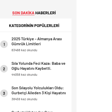
SON DAKİKA
HABERLERİ
KATEGORİNİN POPÜLERLERİ
2025 Türkiye – Almanya Arası
Gümrük Limitleri
1
83468 kez okundu
Sıla Yolunda Feci Kaza: Baba ve
Oğlu Hayatını Kaybetti.
2
44058 kez okundu
Son Sılayolu Yolculukları Oldu:
Gurbetçi Aileden 3 Kişi Hayatını
3
Kaybetti.
38459 kez okundu