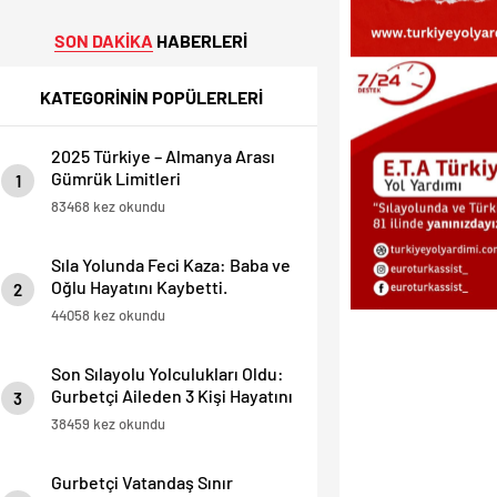
SON DAKİKA
HABERLERİ
KATEGORİNİN POPÜLERLERİ
2025 Türkiye – Almanya Arası
Gümrük Limitleri
1
83468 kez okundu
Sıla Yolunda Feci Kaza: Baba ve
Oğlu Hayatını Kaybetti.
2
44058 kez okundu
Son Sılayolu Yolculukları Oldu:
Gurbetçi Aileden 3 Kişi Hayatını
3
Kaybetti.
38459 kez okundu
Gurbetçi Vatandaş Sınır