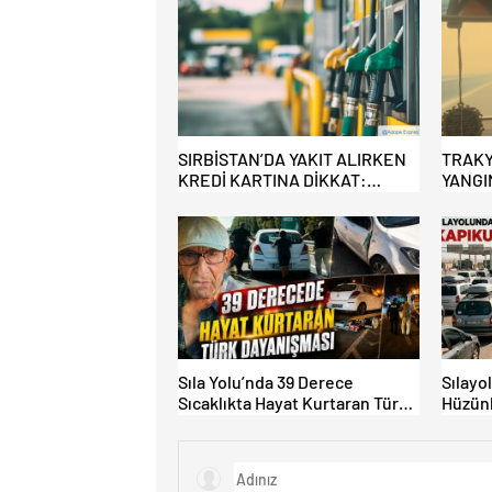
SIRBİSTAN’DA YAKIT ALIRKEN
TRAKY
KREDİ KARTINA DİKKAT:
YANGI
MAĞDUR OLMAYIN!
Sıla Yolu’nda 39 Derece
Sılayo
Sıcaklıkta Hayat Kurtaran Türk
Hüzünl
Dayanışması!
Kapıku