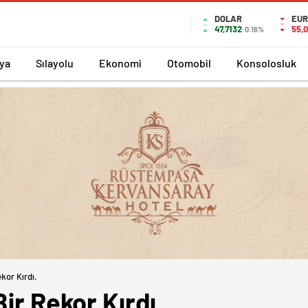
DOLAR
EUR
47,7132
55,
0.16%
ya
Sılayolu
Ekonomi
Otomobil
Konsolosluk
kor Kırdı.
ir Rekor Kırdı.