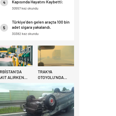
Kapısında Hayatını Kaybetti:
4
“İnsan Hayatı Bu Kadar Ucuz
30557 kez okundu
Olamaz”.
Türkiye’den gelen araçta 100 bin
adet sigara yakalandı.
5
30382 kez okundu
IRBİSTAN’DA
TRAKYA
AKIT ALIRKEN
OTOYOLU’NDA
REDİ KARTINA
BÜYÜK
İKKAT: MAĞDUR
YANGIN:VİDEO
LMAYIN!