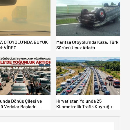
A OTOYOLU’NDA BÜYÜK
Maritsa Otoyolu’nda Kaza: Türk
N:VİDEO
Sürücü Ucuz Atlattı
lunda Dönüş Çilesi ve
Hırvatistan Yolunda 25
ü Vedalar Başladı:
Kilometrelik Trafik Kuyruğu
le’de Yoğunluk Artıyor!