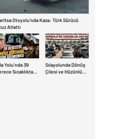
aritsa Otoyolu’nda Kaza: Türk Sürücü
uz Atlattı
la Yolu’nda 39
Sılayolunda Dönüş
erece Sıcaklıkta
Çilesi ve Hüzünlü
ayat Kurtaran Türk
Vedalar Başladı:
ayanışması!
Kapıkule’de
Yoğunluk Artıyor!