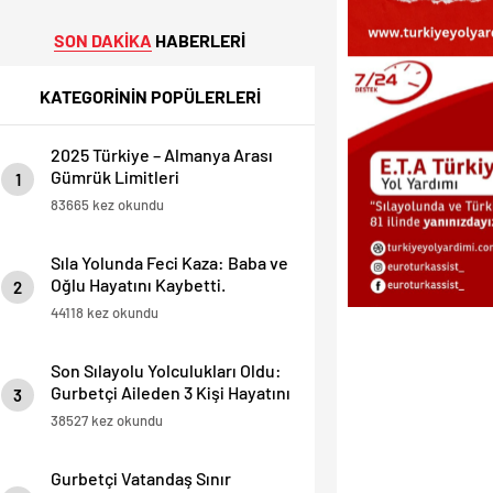
SON DAKİKA
HABERLERİ
KATEGORİNİN POPÜLERLERİ
2025 Türkiye – Almanya Arası
Gümrük Limitleri
1
83665 kez okundu
Sıla Yolunda Feci Kaza: Baba ve
Oğlu Hayatını Kaybetti.
2
44118 kez okundu
Son Sılayolu Yolculukları Oldu:
Gurbetçi Aileden 3 Kişi Hayatını
3
Kaybetti.
38527 kez okundu
Gurbetçi Vatandaş Sınır