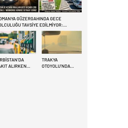
OMANYA GÜZERGAHINDA GECE
OLCULUĞU TAVSİYE EDİLMİYOR:
LTERNATİF KAPILAR ZAMAN
AZANDIRIYOR!
IRBİSTAN’DA
TRAKYA
AKIT ALIRKEN
OTOYOLU’NDA
REDİ KARTINA
BÜYÜK
İKKAT: MAĞDUR
YANGIN:VİDEO
LMAYIN!