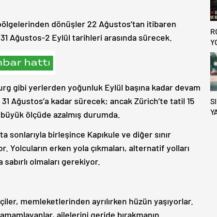
bölgelerinden dönüşler 22 Ağustos’tan itibaren
R
k 31 Ağustos-2 Eylül tarihleri arasında sürecek.
Y
A
K
burg gibi yerlerden yoğunluk Eylül başına kadar devam
31 Ağustos’a kadar sürecek; ancak Zürich’te tatil 15
S
Y
k büyük ölçüde azalmış durumda.
K
D
a sonlarıyla birleşince Kapıkule ve diğer sınır
O
r. Yolcuların erken yola çıkmaları, alternatif yolları
 sabırlı olmaları gerekiyor.
tçiler, memleketlerinden ayrılırken hüzün yaşıyorlar.
 tamamlayanlar, ailelerini geride bırakmanın