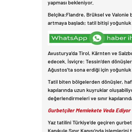
yapması bekleniyor.
Belçika:Flandre, Brüksel ve Valonie 
artmaya başladı; tatil bitişi yoğunlu
Avusturya’da Tirol, Kärnten ve Salz
edecek. İsviçre: Tessin’den dönüşler 
Ağustos’ta sona erdiği için yoğunlu
Tatil biten bölgelerden dönüşler, haft
kapılarında uzun kuyruklar oluşabiliyo
değerlendirmeleri ve sınır kapılarında
Gurbetçiler Memlekete Veda Ediyor
Yaz tatilini Türkiye’de geçiren gurbe
Kapıkule Sınır Kapısı’nda işlemlerini