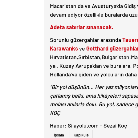
Macaristan da ve Avusturya’da Gidiş 
devam ediyor özellikle buralarda uz
Adeta sabırlar sınanacak.
Sorunlu güzergahlar arasında
Tauern
Karawanks
ve
Gotthard güzergahlar
Hırvatistan,Sırbistan,Bulgaristan,
ya . Kuzey Avrupa’dan ve buralara, 
Hollanda’ya giden ve yolcuların daha
“Bir yol düşünün… Her yaz milyonlarc
çatlamış belki, ama hikâyeleri sapasa
molası anılarla dolu. Bu yol, sadece g
KOÇ
Haber: Silayolu.com – Sezai Koç
İpsala
Kapıkule