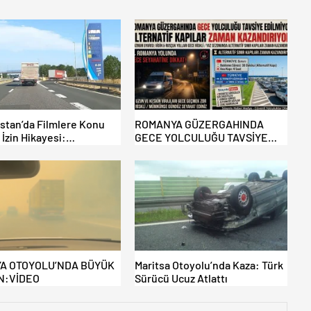
istan’da Filmlere Konu
ROMANYA GÜZERGAHINDA
 İzin Hikayesi:
GECE YOLCULUĞU TAVSİYE
likte Eşini Unuttu!
EDİLMİYOR: ALTERNATİF
KAPILAR ZAMAN
KAZANDIRIYOR!
A OTOYOLU’NDA BÜYÜK
Maritsa Otoyolu’nda Kaza: Türk
N:VİDEO
Sürücü Ucuz Atlattı