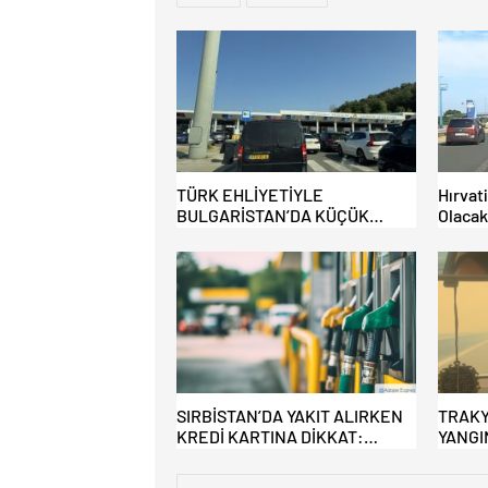
TÜRK EHLİYETİYLE
Hırvat
BULGARİSTAN’DA KÜÇÜK
Olacak
HATA, ARACINA 6 AY EL
Benzin
KONULMASINA YOL AÇTI
SIRBİSTAN’DA YAKIT ALIRKEN
TRAKY
KREDİ KARTINA DİKKAT:
YANGI
MAĞDUR OLMAYIN!