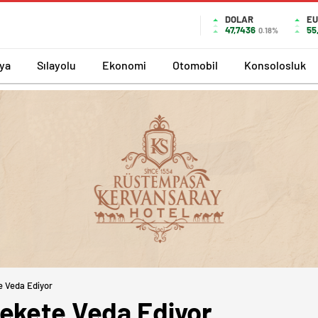
DOLAR
EU
47,7436
55
0.18%
ya
Sılayolu
Ekonomi
Otomobil
Konsolosluk
e Veda Ediyor
ekete Veda Ediyor