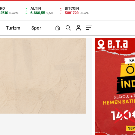
RO
ALTIN
BITCOIN
,2510
6.660,55
3091729
0.32%
2,59
-0.3%
Turizm
Spor