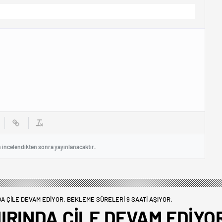
n incelendikten sonra yayınlanacaktır.
DA ÇİLE DEVAM EDİYOR. BEKLEME SÜRELERİ 9 SAATİ AŞIYOR.
NIRINDA ÇİLE DEVAM EDİYO