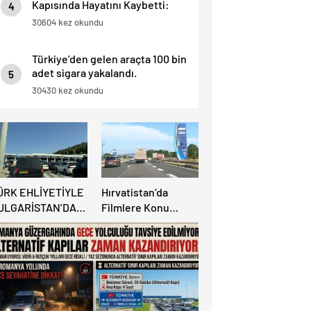
Kapısında Hayatını Kaybetti:
4
“İnsan Hayatı Bu Kadar Ucuz
30604 kez okundu
Olamaz”.
Türkiye’den gelen araçta 100 bin
adet sigara yakalandı.
5
30430 kez okundu
ÜRK EHLİYETİYLE
Hırvatistan’da
ULGARİSTAN’DA
Filmlere Konu
ÜÇÜK HATA,
Olacak İzin
RACINA 6 AY EL
Hikayesi:
ONULMASINA YOL
Benzinlikte Eşini
ÇTI
Unuttu!