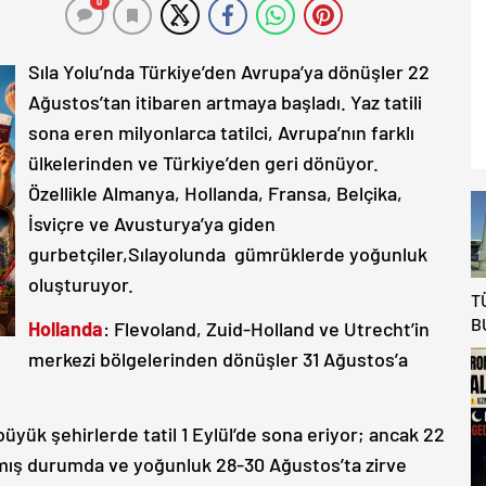
0
Sıla Yolu’nda Türkiye’den Avrupa’ya dönüşler 22
Ağustos’tan itibaren artmaya başladı. Yaz tatili
sona eren milyonlarca tatilci, Avrupa’nın farklı
ülkelerinden ve Türkiye’den geri dönüyor.
Özellikle Almanya, Hollanda, Fransa, Belçika,
İsviçre ve Avusturya’ya giden
gurbetçiler,Sılayolunda gümrüklerde yoğunluk
oluşturuyor.
T
B
Hollanda
: Flevoland, Zuid-Holland ve Utrecht’in
K
merkezi bölgelerinden dönüşler 31 Ağustos’a
A
K
A
büyük şehirlerde tatil 1 Eylül’de sona eriyor; ancak 22
mış durumda ve yoğunluk 28-30 Ağustos’ta zirve