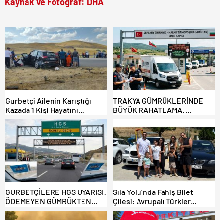
Kaynak ve Fotoğraf: DHA
Gurbetçi Ailenin Karıştığı
TRAKYA GÜMRÜKLERİNDE
Kazada 1 Kişi Hayatını
BÜYÜK RAHATLAMA:
Kaybederken, 7 kişi Yaralandı.
DEREKÖY HAFİF TİCARİ
ARAÇLARA AÇILIYOR!
GURBETÇİLERE HGS UYARISI:
Sıla Yolu’nda Fahiş Bilet
ÖDEMEYEN GÜMRÜKTEN
Çilesi: Avrupalı Türkler
ÇIKAMIYOR!
Karayollarına Akın Etti,
Gümrükler Kilitlendi!