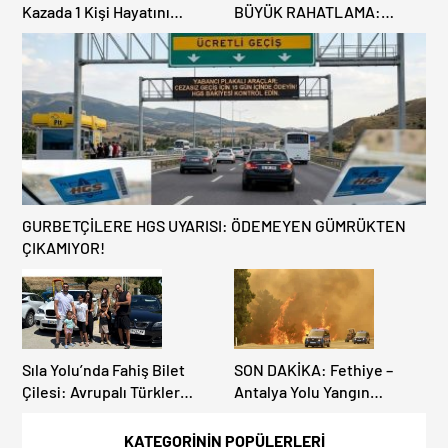
Kazada 1 Kişi Hayatını
BÜYÜK RAHATLAMA:
Kaybederken, 7 kişi
DEREKÖY HAFİF TİCARİ
Yaralandı.
ARAÇLARA AÇILIYOR!
GURBETÇİLERE HGS UYARISI: ÖDEMEYEN GÜMRÜKTEN
ÇIKAMIYOR!
Sıla Yolu’nda Fahiş Bilet
SON DAKİKA: Fethiye –
Çilesi: Avrupalı Türkler
Antalya Yolu Yangın
Karayollarına Akın Etti,
Sebebiyle Trafiğe
Gümrükler Kilitlendi!
Kapatıldı! Tahliyeler
KATEGORİNİN POPÜLERLERİ