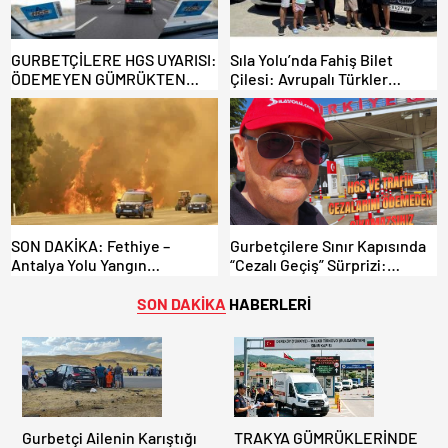
GURBETÇİLERE HGS UYARISI:
Sıla Yolu’nda Fahiş Bilet
ÖDEMEYEN GÜMRÜKTEN
Çilesi: Avrupalı Türkler
ÇIKAMIYOR!
Karayollarına Akın Etti,
Gümrükler Kilitlendi!
SON DAKİKA: Fethiye –
Gurbetçilere Sınır Kapısında
Antalya Yolu Yangın
“Cezalı Geçiş” Sürprizi:
Sebebiyle Trafiğe Kapatıldı!
Ödemeyen Yurt Dışına
Tahliyeler Başladı
Çıkamıyor!
SON DAKİKA
HABERLERİ
Gurbetçi Ailenin Karıştığı
TRAKYA GÜMRÜKLERİNDE