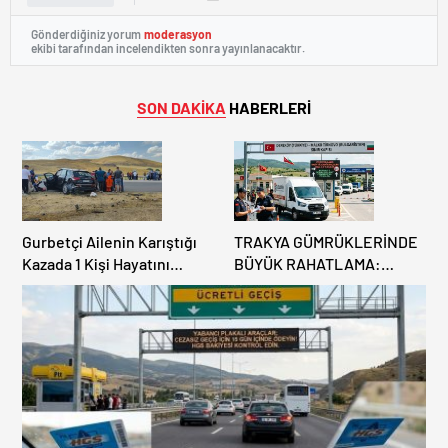
Gönderdiğiniz yorum
moderasyon
ekibi tarafından incelendikten sonra yayınlanacaktır.
SON DAKİKA
HABERLERİ
Gurbetçi Ailenin Karıştığı
TRAKYA GÜMRÜKLERİNDE
Kazada 1 Kişi Hayatını
BÜYÜK RAHATLAMA:
Kaybederken, 7 kişi
DEREKÖY HAFİF TİCARİ
Yaralandı.
ARAÇLARA AÇILIYOR!