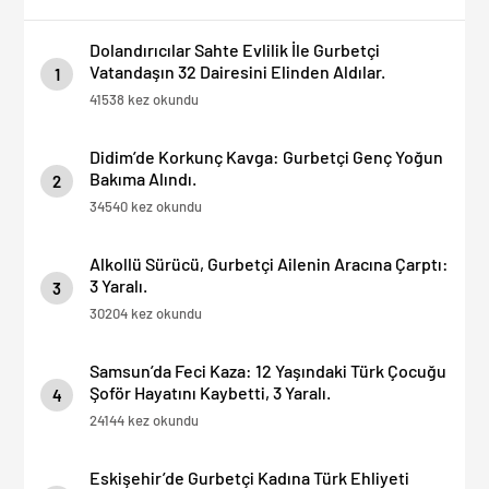
Başladı
Dolandırıcılar Sahte Evlilik İle Gurbetçi
Vatandaşın 32 Dairesini Elinden Aldılar.
1
41538 kez okundu
Didim’de Korkunç Kavga: Gurbetçi Genç Yoğun
Bakıma Alındı.
2
34540 kez okundu
Alkollü Sürücü, Gurbetçi Ailenin Aracına Çarptı:
3 Yaralı.
3
30204 kez okundu
Samsun’da Feci Kaza: 12 Yaşındaki Türk Çocuğu
Şoför Hayatını Kaybetti, 3 Yaralı.
4
24144 kez okundu
Eskişehir’de Gurbetçi Kadına Türk Ehliyeti