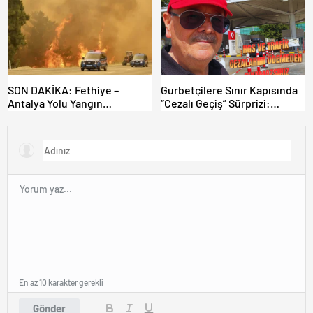
SON DAKİKA: Fethiye –
Gurbetçilere Sınır Kapısında
Antalya Yolu Yangın
“Cezalı Geçiş” Sürprizi:
Sebebiyle Trafiğe Kapatıldı!
Ödemeyen Yurt Dışına
Tahliyeler Başladı
Çıkamıyor!
En az 10 karakter gerekli
Gönder