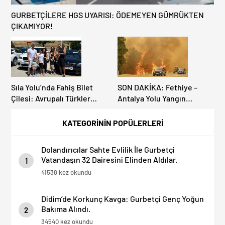
GURBETÇİLERE HGS UYARISI: ÖDEMEYEN GÜMRÜKTEN
ÇIKAMIYOR!
Sıla Yolu’nda Fahiş Bilet
SON DAKİKA: Fethiye –
Çilesi: Avrupalı Türkler
Antalya Yolu Yangın
Karayollarına Akın Etti,
Sebebiyle Trafiğe
Gümrükler Kilitlendi!
Kapatıldı! Tahliyeler
KATEGORİNİN POPÜLERLERİ
Başladı
Dolandırıcılar Sahte Evlilik İle Gurbetçi
Vatandaşın 32 Dairesini Elinden Aldılar.
1
41538 kez okundu
Didim’de Korkunç Kavga: Gurbetçi Genç Yoğun
Bakıma Alındı.
2
34540 kez okundu