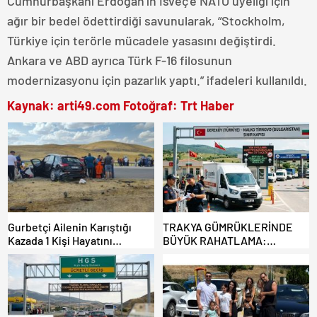
Cumhurbaşkanı Erdoğan’ın İsveç’e NATO üyeliği için
ağır bir bedel ödettirdiği savunularak, “Stockholm,
Türkiye için terörle mücadele yasasını değiştirdi.
Ankara ve ABD ayrıca Türk F-16 filosunun
modernizasyonu için pazarlık yaptı.” ifadeleri kullanıldı.
Kaynak: arti49.com Fotoğraf: Trt Haber
Gurbetçi Ailenin Karıştığı
TRAKYA GÜMRÜKLERİNDE
Kazada 1 Kişi Hayatını
BÜYÜK RAHATLAMA:
Kaybederken, 7 kişi Yaralandı.
DEREKÖY HAFİF TİCARİ
ARAÇLARA AÇILIYOR!