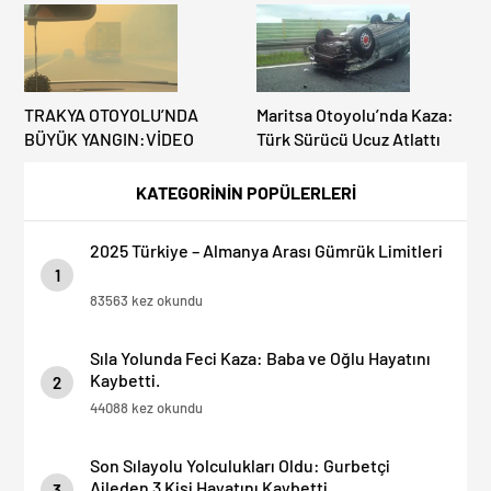
TRAKYA OTOYOLU’NDA
Maritsa Otoyolu’nda Kaza:
BÜYÜK YANGIN:VİDEO
Türk Sürücü Ucuz Atlattı
KATEGORİNİN POPÜLERLERİ
2025 Türkiye – Almanya Arası Gümrük Limitleri
1
83563 kez okundu
Sıla Yolunda Feci Kaza: Baba ve Oğlu Hayatını
Kaybetti.
2
44088 kez okundu
Son Sılayolu Yolculukları Oldu: Gurbetçi
Aileden 3 Kişi Hayatını Kaybetti.
3