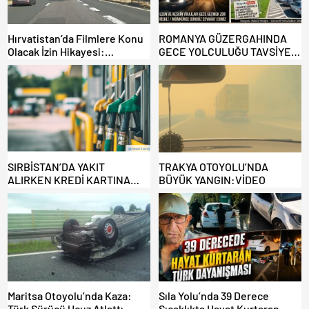
Hırvatistan’da Filmlere Konu
ROMANYA GÜZERGAHINDA
Olacak İzin Hikayesi:
GECE YOLCULUĞU TAVSİYE
Benzinlikte Eşini Unuttu!
EDİLMİYOR: ALTERNATİF
KAPILAR ZAMAN
KAZANDIRIYOR!
SIRBİSTAN’DA YAKIT
TRAKYA OTOYOLU’NDA
ALIRKEN KREDİ KARTINA
BÜYÜK YANGIN:VİDEO
DİKKAT: MAĞDUR OLMAYIN!
Maritsa Otoyolu’nda Kaza:
Sıla Yolu’nda 39 Derece
Türk Sürücü Ucuz Atlattı
Sıcaklıkta Hayat Kurtaran