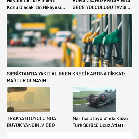
Hırvatistan’da Filmlere
ROMANYA GÜZERGAHINDA
Konu Olacak İzin Hikayesi:
GECE YOLCULUĞU TAVSİYE
Benzinlikte Eşini Unuttu!
EDİLMİYOR: ALTERNATİF
KAPILAR ZAMAN
KAZANDIRIYOR!
SIRBİSTAN’DA YAKIT ALIRKEN KREDİ KARTINA DİKKAT:
MAĞDUR OLMAYIN!
TRAKYA OTOYOLU’NDA
Maritsa Otoyolu’nda Kaza:
BÜYÜK YANGIN:VİDEO
Türk Sürücü Ucuz Atlattı