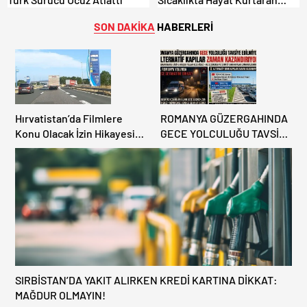
Türk Dayanışması!
SON DAKİKA
HABERLERİ
Hırvatistan’da Filmlere
ROMANYA GÜZERGAHINDA
Konu Olacak İzin Hikayesi:
GECE YOLCULUĞU TAVSİYE
Benzinlikte Eşini Unuttu!
EDİLMİYOR: ALTERNATİF
KAPILAR ZAMAN
KAZANDIRIYOR!
SIRBİSTAN’DA YAKIT ALIRKEN KREDİ KARTINA DİKKAT:
MAĞDUR OLMAYIN!