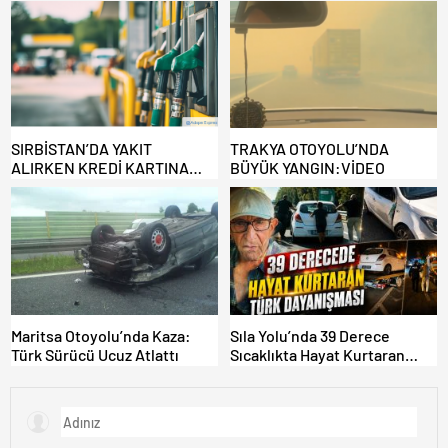
Benzinlikte Eşini Unuttu!
EDİLMİYOR: ALTERNATİF
KAPILAR ZAMAN
KAZANDIRIYOR!
SIRBİSTAN’DA YAKIT
TRAKYA OTOYOLU’NDA
ALIRKEN KREDİ KARTINA
BÜYÜK YANGIN:VİDEO
DİKKAT: MAĞDUR OLMAYIN!
Maritsa Otoyolu’nda Kaza:
Sıla Yolu’nda 39 Derece
Türk Sürücü Ucuz Atlattı
Sıcaklıkta Hayat Kurtaran
Türk Dayanışması!