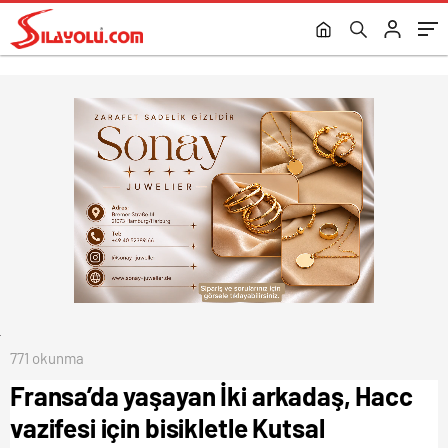
doğru yola çıktı.
771 okunma
Fransa’da yaşayan İki arkadaş, Hacc
vazifesi için bisikletle Kutsal