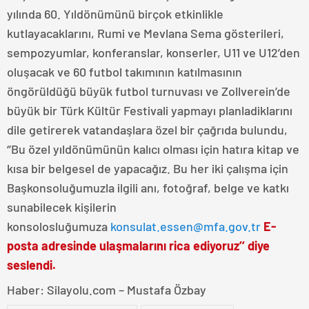
yılında 60. Yıldönümünü birçok etkinlikle
kutlayacaklarını, Rumi ve Mevlana Sema gösterileri,
sempozyumlar, konferanslar, konserler, U11 ve U12’den
oluşacak ve 60 futbol takımının katılmasının
öngörüldüğü büyük futbol turnuvası ve Zollverein’de
büyük bir Türk Kültür Festivali yapmayı planladiklarını
dile getirerek vatandaşlara özel bir çağrıda bulundu,
‘’Bu özel yıldönümünün kalıcı olması için hatıra kitap ve
kısa bir belgesel de yapacağız. Bu her iki çalışma için
Başkonsoluğumuzla ilgili anı, fotoğraf, belge ve katkı
sunabilecek kişilerin
konsolosluğumuza
konsulat.essen@mfa.gov.tr
E-
posta adresinde ulaşmalarını rica ediyoruz’’ diye
seslendi.
Haber: Silayolu.com – Mustafa Özbay