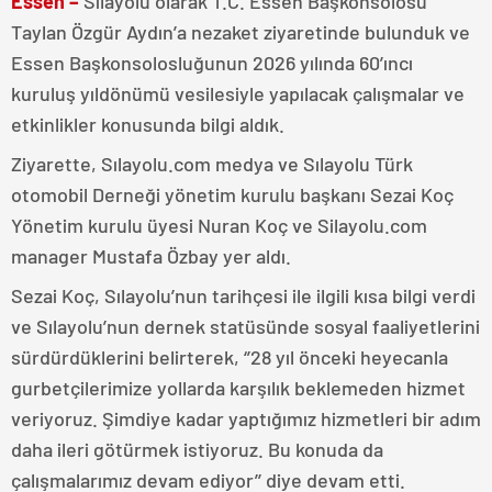
Essen –
Sılayolu olarak T.C. Essen Başkonsolosu
Taylan Özgür Aydın’a nezaket ziyaretinde bulunduk ve
Essen Başkonsolosluğunun 2026 yılında 60’ıncı
kuruluş yıldönümü vesilesiyle yapılacak çalışmalar ve
etkinlikler konusunda bilgi aldık.
Ziyarette, Sılayolu.com medya ve Sılayolu Türk
otomobil Derneği yönetim kurulu başkanı Sezai Koç
Yönetim kurulu üyesi Nuran Koç ve Silayolu.com
manager Mustafa Özbay yer aldı.
Sezai Koç, Sılayolu’nun tarihçesi ile ilgili kısa bilgi verdi
ve Sılayolu’nun dernek statüsünde sosyal faaliyetlerini
sürdürdüklerini belirterek, ‘’28 yıl önceki heyecanla
gurbetçilerimize yollarda karşılık beklemeden hizmet
veriyoruz. Şimdiye kadar yaptığımız hizmetleri bir adım
daha ileri götürmek istiyoruz. Bu konuda da
çalışmalarımız devam ediyor’’ diye devam etti.