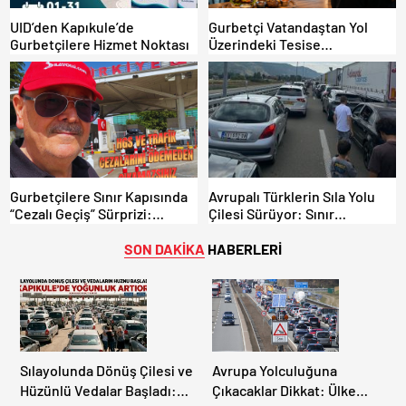
UID’den Kapıkule’de
Gurbetçi Vatandaştan Yol
Gurbetçilere Hizmet Noktası
Üzerindeki Tesise
Dolandırıcılık İddiası:
“Hesabınızı Mutlaka Kontrol
Edin”
Gurbetçilere Sınır Kapısında
Avrupalı Türklerin Sıla Yolu
“Cezalı Geçiş” Sürprizi:
Çilesi Sürüyor: Sınır
Ödemeyen Yurt Dışına
Kapılarında Saatler Süren
Çıkamıyor!
Bekleyiş
SON DAKİKA
HABERLERİ
Sılayolunda Dönüş Çilesi ve
Avrupa Yolculuğuna
Hüzünlü Vedalar Başladı:
Çıkacaklar Dikkat: Ülke