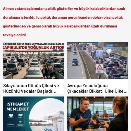
Alman vatandaşlarından politik gösteriler ve büyük kalabalıklardan uzak
durulması istenildi. Iç politik durumun gerginliginden dolayi olasi politik
gösterilerden ve genel olarak büyük kalabalıklardan uzak durulması
tavsiye edildi.
Sılayolunda Dönüş Çilesi ve
Avrupa Yolculuğuna
Hüzünlü Vedalar Başladı:
Çıkacaklar Dikkat: Ülke Ülke
Kapıkule’de Yoğunluk Artıyor!
Güncel Trafik Kuralları,
Avrupa Otoyol Hız Limitleri