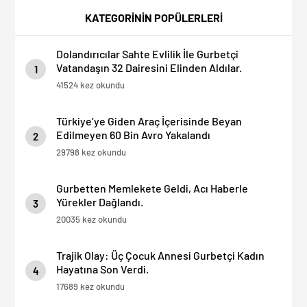
“Hesabınızı Mutlaka Kontrol
Dışına Çıkamıyor!
KATEGORİNİN POPÜLERLERİ
Edin”
Dolandırıcılar Sahte Evlilik İle Gurbetçi
Vatandaşın 32 Dairesini Elinden Aldılar.
1
41524 kez okundu
Türkiye’ye Giden Araç İçerisinde Beyan
Edilmeyen 60 Bin Avro Yakalandı
2
29798 kez okundu
Gurbetten Memlekete Geldi, Acı Haberle
Yürekler Dağlandı.
3
20035 kez okundu
Trajik Olay: Üç Çocuk Annesi Gurbetçi Kadın
Hayatına Son Verdi.
4
17689 kez okundu