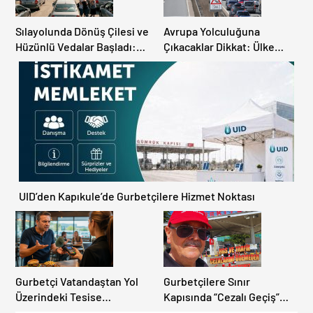
Sılayolunda Dönüş Çilesi ve
Avrupa Yolculuğuna
Hüzünlü Vedalar Başladı:
Çıkacaklar Dikkat: Ülke
Kapıkule’de Yoğunluk
Ülke Güncel Trafik Kuralları,
Artıyor!
Avrupa Otoyol Hız Limitleri
UID’den Kapıkule’de Gurbetçilere Hizmet Noktası
Gurbetçi Vatandaştan Yol
Gurbetçilere Sınır
Üzerindeki Tesise
Kapısında “Cezalı Geçiş”
Dolandırıcılık İddiası:
Sürprizi: Ödemeyen Yurt