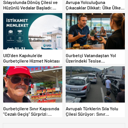
Sılayolunda Dönüş Çilesi ve
Avrupa Yolculuğuna
Hüzünlü Vedalar Başladı:
Çıkacaklar Dikkat: Ülke Ülke
Kapıkule’de Yoğunluk Artıyor!
Güncel Trafik Kuralları,
Avrupa Otoyol Hız Limitleri
UID’den Kapıkule’de
Gurbetçi Vatandaştan Yol
Gurbetçilere Hizmet Noktası
Üzerindeki Tesise
Dolandırıcılık İddiası:
“Hesabınızı Mutlaka Kontrol
Edin”
Gurbetçilere Sınır Kapısında
Avrupalı Türklerin Sıla Yolu
“Cezalı Geçiş” Sürprizi:
Çilesi Sürüyor: Sınır
Ödemeyen Yurt Dışına
Kapılarında Saatler Süren
Çıkamıyor!
Bekleyiş