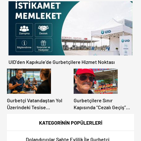
Kapıkule’de Yoğunluk
Ülke Güncel Trafik Kuralları,
Artıyor!
Avrupa Otoyol Hız Limitleri
UID’den Kapıkule’de Gurbetçilere Hizmet Noktası
Gurbetçi Vatandaştan Yol
Gurbetçilere Sınır
Üzerindeki Tesise
Kapısında “Cezalı Geçiş”
Dolandırıcılık İddiası:
Sürprizi: Ödemeyen Yurt
“Hesabınızı Mutlaka Kontrol
Dışına Çıkamıyor!
KATEGORİNİN POPÜLERLERİ
Edin”
Dolandırıcılar Sahte Evlilik İle Gurbetçi