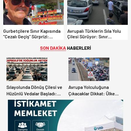
Gurbetçilere Sınır Kapısında
Avrupalı Türklerin Sıla Yolu
“Cezalı Geçiş” Sürprizi:
Çilesi Sürüyor: Sınır
Ödemeyen Yurt Dışına
Kapılarında Saatler Süren
Çıkamıyor!
Bekleyiş
SON DAKİKA
HABERLERİ
Sılayolunda Dönüş Çilesi ve
Avrupa Yolculuğuna
Hüzünlü Vedalar Başladı:
Çıkacaklar Dikkat: Ülke
Kapıkule’de Yoğunluk
Ülke Güncel Trafik Kuralları,
Artıyor!
Avrupa Otoyol Hız Limitleri