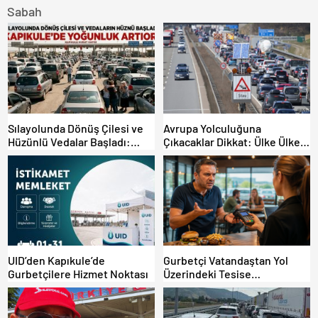
Sabah
Sılayolunda Dönüş Çilesi ve
Avrupa Yolculuğuna
Hüzünlü Vedalar Başladı:
Çıkacaklar Dikkat: Ülke Ülke
Kapıkule’de Yoğunluk Artıyor!
Güncel Trafik Kuralları,
Avrupa Otoyol Hız Limitleri
UID’den Kapıkule’de
Gurbetçi Vatandaştan Yol
Gurbetçilere Hizmet Noktası
Üzerindeki Tesise
Dolandırıcılık İddiası:
“Hesabınızı Mutlaka Kontrol
Edin”