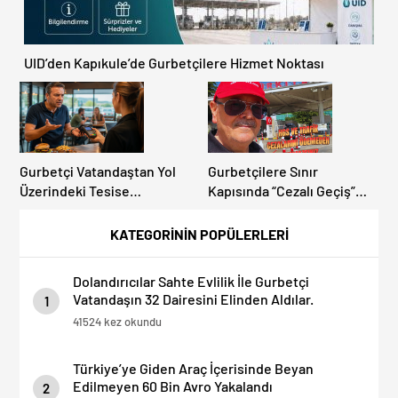
UID’den Kapıkule’de Gurbetçilere Hizmet Noktası
Gurbetçi Vatandaştan Yol
Gurbetçilere Sınır
Üzerindeki Tesise
Kapısında “Cezalı Geçiş”
Dolandırıcılık İddiası:
Sürprizi: Ödemeyen Yurt
“Hesabınızı Mutlaka Kontrol
Dışına Çıkamıyor!
KATEGORİNİN POPÜLERLERİ
Edin”
Dolandırıcılar Sahte Evlilik İle Gurbetçi
Vatandaşın 32 Dairesini Elinden Aldılar.
1
41524 kez okundu
Türkiye’ye Giden Araç İçerisinde Beyan
Edilmeyen 60 Bin Avro Yakalandı
2