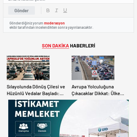
Gönder
Gönderdiğiniz yorum
moderasyon
ekibi tarafından incelendikten sonra yayınlanacaktır.
SON DAKİKA
HABERLERİ
Sılayolunda Dönüş Çilesi ve
Avrupa Yolculuğuna
Hüzünlü Vedalar Başladı:
Çıkacaklar Dikkat: Ülke
Kapıkule’de Yoğunluk
Ülke Güncel Trafik Kuralları,
Artıyor!
Avrupa Otoyol Hız Limitleri