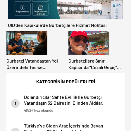
UID’den Kapıkule’de Gurbetçilere Hizmet Noktası
Gurbetçi Vatandaştan Yol
Gurbetçilere Sınır
Üzerindeki Tesise
Kapısında “Cezalı Geçiş”
Dolandırıcılık İddiası:
Sürprizi: Ödemeyen Yurt
“Hesabınızı Mutlaka Kontrol
Dışına Çıkamıyor!
KATEGORİNİN POPÜLERLERİ
Edin”
Dolandırıcılar Sahte Evlilik İle Gurbetçi
Vatandaşın 32 Dairesini Elinden Aldılar.
1
41524 kez okundu
Türkiye’ye Giden Araç İçerisinde Beyan