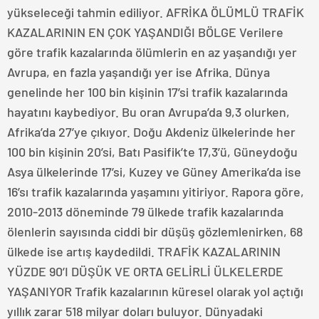
yükseleceği tahmin ediliyor. AFRİKA ÖLÜMLÜ TRAFİK
KAZALARININ EN ÇOK YAŞANDIĞI BÖLGE Verilere
göre trafik kazalarında ölümlerin en az yaşandığı yer
Avrupa, en fazla yaşandığı yer ise Afrika. Dünya
genelinde her 100 bin kişinin 17’si trafik kazalarında
hayatını kaybediyor. Bu oran Avrupa’da 9,3 olurken,
Afrika’da 27’ye çıkıyor. Doğu Akdeniz ülkelerinde her
100 bin kişinin 20’si, Batı Pasifik’te 17,3’ü, Güneydoğu
Asya ülkelerinde 17’si, Kuzey ve Güney Amerika’da ise
16’sı trafik kazalarında yaşamını yitiriyor. Rapora göre,
2010-2013 döneminde 79 ülkede trafik kazalarında
ölenlerin sayısında ciddi bir düşüş gözlemlenirken, 68
ülkede ise artış kaydedildi. TRAFİK KAZALARININ
YÜZDE 90’I DÜŞÜK VE ORTA GELİRLİ ÜLKELERDE
YAŞANIYOR Trafik kazalarının küresel olarak yol açtığı
yıllık zarar 518 milyar doları buluyor. Dünyadaki