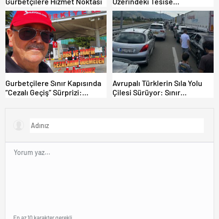
Gurbetçilere Hizmet Noktası
Üzerindeki Tesise
Dolandırıcılık İddiası:
“Hesabınızı Mutlaka Kontrol
Edin”
Gurbetçilere Sınır Kapısında
Avrupalı Türklerin Sıla Yolu
“Cezalı Geçiş” Sürprizi:
Çilesi Sürüyor: Sınır
Ödemeyen Yurt Dışına
Kapılarında Saatler Süren
Çıkamıyor!
Bekleyiş
En az 10 karakter gerekli