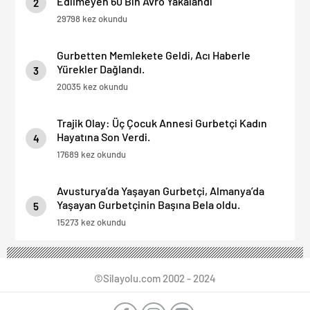
Edilmeyen 60 Bin Avro Yakalandı
2
29798 kez okundu
Gurbetten Memlekete Geldi, Acı Haberle
Yürekler Dağlandı.
3
20035 kez okundu
Trajik Olay: Üç Çocuk Annesi Gurbetçi Kadın
Hayatına Son Verdi.
4
17689 kez okundu
Avusturya’da Yaşayan Gurbetçi, Almanya’da
Yaşayan Gurbetçinin Başına Bela oldu.
5
15273 kez okundu
©Silayolu.com 2002 - 2024