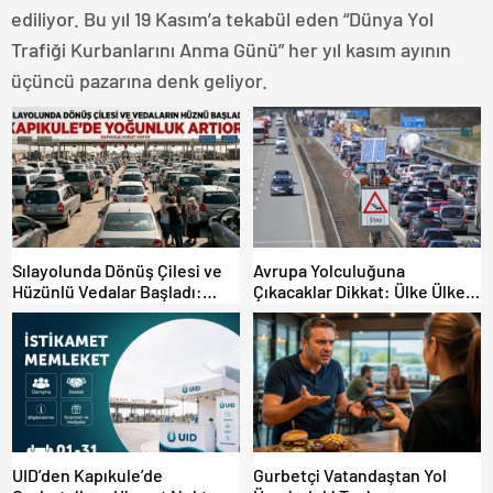
ediliyor. Bu yıl 19 Kasım’a tekabül eden “Dünya Yol
Trafiği Kurbanlarını Anma Günü” her yıl kasım ayının
üçüncü pazarına denk geliyor.
Sılayolunda Dönüş Çilesi ve
Avrupa Yolculuğuna
Hüzünlü Vedalar Başladı:
Çıkacaklar Dikkat: Ülke Ülke
Kapıkule’de Yoğunluk Artıyor!
Güncel Trafik Kuralları,
Avrupa Otoyol Hız Limitleri
UID’den Kapıkule’de
Gurbetçi Vatandaştan Yol