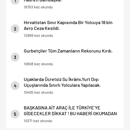
1
18753 kez okundu
Hırvatistan Sınır Kapısında Bir Yolcuya 18 bin
Avro Ceza Kesildi.
2
12989 kez okundu
Gurbetçiler Tüm Zamanların Rekorunu Kırdı.
3
10608 kez okundu
Uçaklarda Ücretsiz Su İkrâmı,Yurt Dışı
Uçuşlarında Sınırlı Yolculara Yapılacak.
4
10405 kez okundu
BAŞKASINA AİT ARAÇ İLE TÜRKİYE’YE
GİDECEKLER DİKKAT ! BU HABERİ OKUMADAN
5
YOLA ÇIKMAYIN.
10371 kez okundu