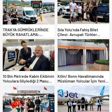
TRAKYA GÜMRÜKLERİNDE
Sıla Yolu’nda Fahiş Bilet
BÜYÜK RAHATLAMA:
Çilesi: Avrupalı Türkler
DEREKÖY HAFİF TİCARİ
Karayollarına Akın Etti,
ARAÇLARA AÇILIYOR!
Gümrükler Kilitlendi!
10 Bin Metrede Kabin Ekibinin
Köln/ Bonn Havalimanında
Yolculara Söylediği 2 Masum
Müslüman Yolcular İçin Yeni
Yalan
İbadet Alanları Açıldı