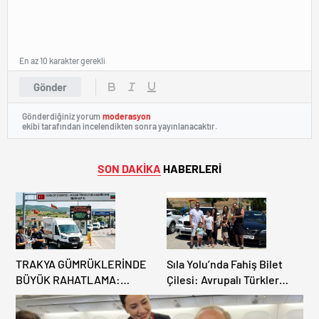
En az 10 karakter gerekli
Gönder
Gönderdiğiniz yorum
moderasyon
ekibi tarafından incelendikten sonra yayınlanacaktır.
SON DAKİKA
HABERLERİ
TRAKYA GÜMRÜKLERİNDE
Sıla Yolu’nda Fahiş Bilet
BÜYÜK RAHATLAMA:
Çilesi: Avrupalı Türkler
DEREKÖY HAFİF TİCARİ
Karayollarına Akın Etti,
ARAÇLARA AÇILIYOR!
Gümrükler Kilitlendi!