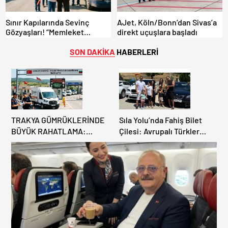
Sınır Kapılarında Sevinç
AJet, Köln/Bonn’dan Sivas’a
Gözyaşları! “Memleket
direkt uçuşlara başladı
Hasreti Bambaşka!
SON DAKİKA
HABERLERİ
TRAKYA GÜMRÜKLERİNDE
Sıla Yolu’nda Fahiş Bilet
BÜYÜK RAHATLAMA:
Çilesi: Avrupalı Türkler
DEREKÖY HAFİF TİCARİ
Karayollarına Akın Etti,
ARAÇLARA AÇILIYOR!
Gümrükler Kilitlendi!