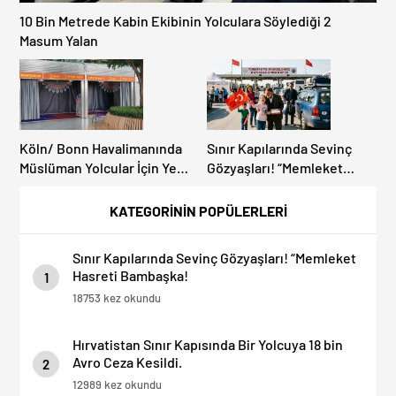
10 Bin Metrede Kabin Ekibinin Yolculara Söylediği 2
Masum Yalan
Köln/ Bonn Havalimanında
Sınır Kapılarında Sevinç
Müslüman Yolcular İçin Yeni
Gözyaşları! “Memleket
İbadet Alanları Açıldı
Hasreti Bambaşka!
KATEGORİNİN POPÜLERLERİ
Sınır Kapılarında Sevinç Gözyaşları! “Memleket
Hasreti Bambaşka!
1
18753 kez okundu
Hırvatistan Sınır Kapısında Bir Yolcuya 18 bin
Avro Ceza Kesildi.
2
12989 kez okundu