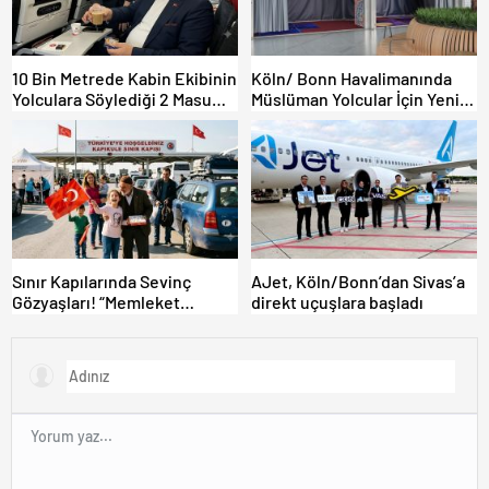
10 Bin Metrede Kabin Ekibinin
Köln/ Bonn Havalimanında
Yolculara Söylediği 2 Masum
Müslüman Yolcular İçin Yeni
Yalan
İbadet Alanları Açıldı
Sınır Kapılarında Sevinç
AJet, Köln/Bonn’dan Sivas’a
Gözyaşları! “Memleket
direkt uçuşlara başladı
Hasreti Bambaşka!