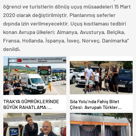
öğrenci ve turistlerin dönüş uçuş müsaadeleri 15 Mart
2020 olarak değiştirilmiştir. Planlanmış seferler
dışında izin verilmeyecektir. Uçuş kısıtlaması tedbiri
konan Avrupa ülkeleri; Almanya, Avusturya, Belçika,
Fransa, Hollanda, İspanya, İsveç, Norveç, Danimarka”
denildi
.
TRAKYA GÜMRÜKLERİNDE
Sıla Yolu’nda Fahiş Bilet
BÜYÜK RAHATLAMA:
Çilesi: Avrupalı Türkler
DEREKÖY HAFİF TİCARİ
Karayollarına Akın Etti,
ARAÇLARA AÇILIYOR!
Gümrükler Kilitlendi!