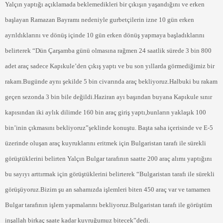
Yalçın yaptığı açıklamada beklemedikleri bir çıkışın yaşandığını ve erken
başlayan Ramazan Bayramı nedeniyle gurbetçilerin izne 10 gün erken
ayrıldıklarını ve dönüş içinde 10 gün erken dönüş yapmaya başladıklarını
belirterek “Dün Çarşamba günü olmasına rağmen 24 saatlik sürede 3 bin 800
adet araç sadece Kapıkule’den çıkış yaptı ve bu son yıllarda görmediğimiz bir
rakam.Bugünde aynı şekilde 5 bin civarında araç bekliyoruz.Halbuki bu rakam
geçen sezonda 3 bin bile değildi.Haziran ayı başından buyana Kapıkule sınır
kapısından iki aylık dilimde 160 bin araç giriş yaptı,bunların yaklaşık 100
bin’inin çıkmasını bekliyoruz”şeklinde konuştu. Başta saha içerisinde ve E-5
üzerinde oluşan araç kuyruklarını eritmek için Bulgaristan tarafı ile sürekli
görüştüklerini belirten Yalçın Bulgar tarafının saatte 200 araç alımı yaptığını
bu sayıyı arttırmak için görüştüklerini belirterek “Bulgaristan tarafı ile sürekli
görüşüyoruz.Bizim şu an sahamızda işlemleri biten 450 araç var ve tamamen
Bulgar tarafının işlem yapmalarını bekliyoruz.Bulgaristan tarafı ile görüştüm
inşallah birkaç saate kadar kuyruğumuz bitecek”dedi.