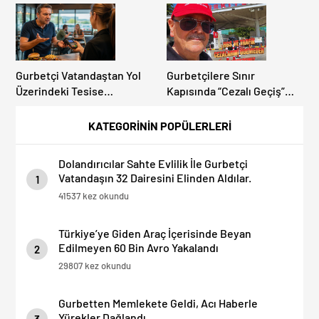
Gurbetçi Vatandaştan Yol
Gurbetçilere Sınır
Üzerindeki Tesise
Kapısında “Cezalı Geçiş”
Dolandırıcılık İddiası:
Sürprizi: Ödemeyen Yurt
“Hesabınızı Mutlaka Kontrol
Dışına Çıkamıyor!
KATEGORİNİN POPÜLERLERİ
Edin”
Dolandırıcılar Sahte Evlilik İle Gurbetçi
Vatandaşın 32 Dairesini Elinden Aldılar.
1
41537 kez okundu
Türkiye’ye Giden Araç İçerisinde Beyan
Edilmeyen 60 Bin Avro Yakalandı
2
29807 kez okundu
Gurbetten Memlekete Geldi, Acı Haberle
Yürekler Dağlandı.
3