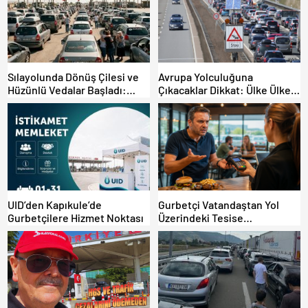
Sılayolunda Dönüş Çilesi ve
Avrupa Yolculuğuna
Hüzünlü Vedalar Başladı:
Çıkacaklar Dikkat: Ülke Ülke
Kapıkule’de Yoğunluk Artıyor!
Güncel Trafik Kuralları,
Avrupa Otoyol Hız Limitleri
UID’den Kapıkule’de
Gurbetçi Vatandaştan Yol
Gurbetçilere Hizmet Noktası
Üzerindeki Tesise
Dolandırıcılık İddiası:
“Hesabınızı Mutlaka Kontrol
Edin”