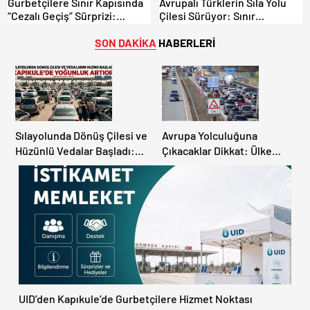
Gurbetçilere Sınır Kapısında
Avrupalı Türklerin Sıla Yolu
“Cezalı Geçiş” Sürprizi:
Çilesi Sürüyor: Sınır
Ödemeyen Yurt Dışına
Kapılarında Saatler Süren
Çıkamıyor!
Bekleyiş
SON DAKİKA
HABERLERİ
Sılayolunda Dönüş Çilesi ve
Avrupa Yolculuğuna
Hüzünlü Vedalar Başladı:
Çıkacaklar Dikkat: Ülke
Kapıkule’de Yoğunluk
Ülke Güncel Trafik Kuralları,
Artıyor!
Avrupa Otoyol Hız Limitleri
UID’den Kapıkule’de Gurbetçilere Hizmet Noktası