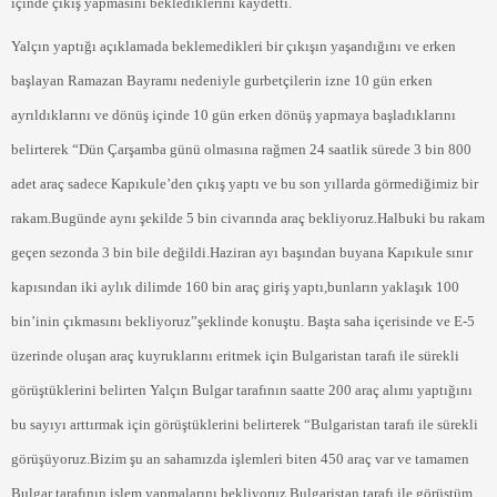
içinde çıkış yapmasını beklediklerini kaydetti.
Yalçın yaptığı açıklamada beklemedikleri bir çıkışın yaşandığını ve erken
başlayan Ramazan Bayramı nedeniyle gurbetçilerin izne 10 gün erken
ayrıldıklarını ve dönüş içinde 10 gün erken dönüş yapmaya başladıklarını
belirterek “Dün Çarşamba günü olmasına rağmen 24 saatlik sürede 3 bin 800
adet araç sadece Kapıkule’den çıkış yaptı ve bu son yıllarda görmediğimiz bir
rakam.Bugünde aynı şekilde 5 bin civarında araç bekliyoruz.Halbuki bu rakam
geçen sezonda 3 bin bile değildi.Haziran ayı başından buyana Kapıkule sınır
kapısından iki aylık dilimde 160 bin araç giriş yaptı,bunların yaklaşık 100
bin’inin çıkmasını bekliyoruz”şeklinde konuştu. Başta saha içerisinde ve E-5
üzerinde oluşan araç kuyruklarını eritmek için Bulgaristan tarafı ile sürekli
görüştüklerini belirten Yalçın Bulgar tarafının saatte 200 araç alımı yaptığını
bu sayıyı arttırmak için görüştüklerini belirterek “Bulgaristan tarafı ile sürekli
görüşüyoruz.Bizim şu an sahamızda işlemleri biten 450 araç var ve tamamen
Bulgar tarafının işlem yapmalarını bekliyoruz.Bulgaristan tarafı ile görüştüm