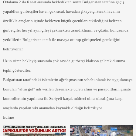
Ortalama 2 ila 6 saat arasında bekledikten sonra Bulgaristan tarafına geçiş
yapabilen gurbetçiler ise en çok sıcak havadan şikayetçi.Sıcak havanın
özellikle araçların içinde bekleyen küçük çocukları etkilediğini belirten
gurbetçiler her yıl aynı çileyi çekmekten usandıklarını ve çözüm konusunda
yetkililerin Bulgaristan tarafı ile masaya oturup görüşmeleri gerektiğini
belirtiyorlar.
Uzun süren bekleyiş sırasında çok sayıda gurbetçi klakson çalarak duruma
tepki gösterdiler.
Bulgaristan tarafındaki işlemlerin ağırlaşmasının sebebi olarak ise uygulamaya
konulan “altın göl” adı verilen dezenfekte ücreti alımı ve pasaportların girişte
kontrollerinin yapılması ile Suriyeli kaçak mülteci olma olasılığına karşı
araçlarda yapılan sıkı aramadan kaynaklı olduğu belirtiliyor.
Edirne