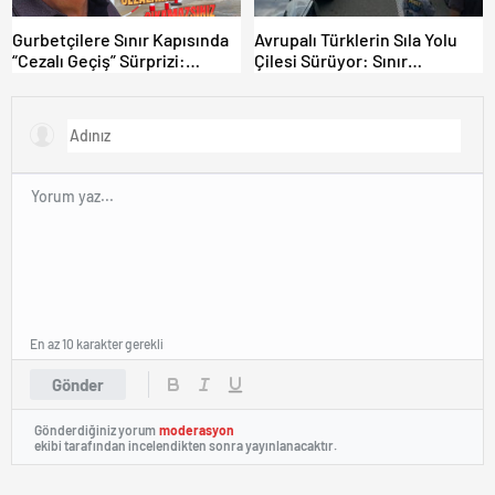
Gurbetçilere Sınır Kapısında
Avrupalı Türklerin Sıla Yolu
“Cezalı Geçiş” Sürprizi:
Çilesi Sürüyor: Sınır
Ödemeyen Yurt Dışına
Kapılarında Saatler Süren
Çıkamıyor!
Bekleyiş
En az 10 karakter gerekli
Gönder
Gönderdiğiniz yorum
moderasyon
ekibi tarafından incelendikten sonra yayınlanacaktır.