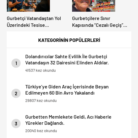
Gurbetçi Vatandaştan Yol
Gurbetçilere Sınır
Üzerindeki Tesise
Kapısında “Cezalı Geçiş”
Dolandırıcılık İddiası:
Sürprizi: Ödemeyen Yurt
“Hesabınızı Mutlaka Kontrol
Dışına Çıkamıyor!
KATEGORİNİN POPÜLERLERİ
Edin”
Dolandırıcılar Sahte Evlilik İle Gurbetçi
Vatandaşın 32 Dairesini Elinden Aldılar.
1
41537 kez okundu
Türkiye’ye Giden Araç İçerisinde Beyan
Edilmeyen 60 Bin Avro Yakalandı
2
29807 kez okundu
Gurbetten Memlekete Geldi, Acı Haberle
Yürekler Dağlandı.
3
20040 kez okundu