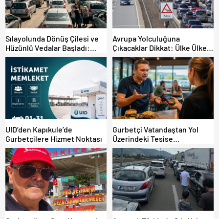
Sılayolunda Dönüş Çilesi ve
Avrupa Yolculuğuna
Hüzünlü Vedalar Başladı:
Çıkacaklar Dikkat: Ülke Ülke
Kapıkule’de Yoğunluk Artıyor!
Güncel Trafik Kuralları,
Avrupa Otoyol Hız Limitleri
UID’den Kapıkule’de
Gurbetçi Vatandaştan Yol
Gurbetçilere Hizmet Noktası
Üzerindeki Tesise
Dolandırıcılık İddiası:
“Hesabınızı Mutlaka Kontrol
Edin”