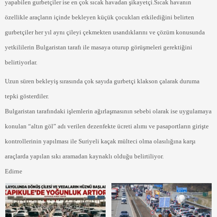
yapabilen gurbetçiler ise en çok sıcak havadan şikayetçi.Sıcak havanın
özellikle araçların içinde bekleyen küçük çocukları etkilediğini belirten
gurbetçiler her yıl aynı çileyi çekmekten usandıklarını ve çözüm konusunda
yetkililerin Bulgaristan tarafı ile masaya oturup görüşmeleri gerektiğini
belirtiyorlar.
Uzun süren bekleyiş sırasında çok sayıda gurbetçi klakson çalarak duruma
tepki gösterdiler.
Bulgaristan tarafındaki işlemlerin ağırlaşmasının sebebi olarak ise uygulamaya
konulan “altın göl” adı verilen dezenfekte ücreti alımı ve pasaportların girişte
kontrollerinin yapılması ile Suriyeli kaçak mülteci olma olasılığına karşı
araçlarda yapılan sıkı aramadan kaynaklı olduğu belirtiliyor.
Edirne