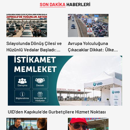
SON DAKİKA
HABERLERİ
Sılayolunda Dönüş Çilesi ve
Avrupa Yolculuğuna
Hüzünlü Vedalar Başladı:
Çıkacaklar Dikkat: Ülke
Kapıkule’de Yoğunluk
Ülke Güncel Trafik Kuralları,
Artıyor!
Avrupa Otoyol Hız Limitleri
UID’den Kapıkule’de Gurbetçilere Hizmet Noktası