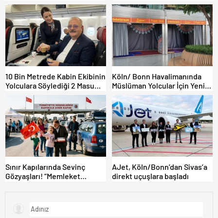
DEREKÖY HAFİF TİCARİ
Karayollarına Akın Etti,
ARAÇLARA AÇILIYOR!
Gümrükler Kilitlendi!
10 Bin Metrede Kabin Ekibinin
Köln/ Bonn Havalimanında
Yolculara Söylediği 2 Masum
Müslüman Yolcular İçin Yeni
Yalan
İbadet Alanları Açıldı
Sınır Kapılarında Sevinç
AJet, Köln/Bonn’dan Sivas’a
Gözyaşları! “Memleket
direkt uçuşlara başladı
Hasreti Bambaşka!