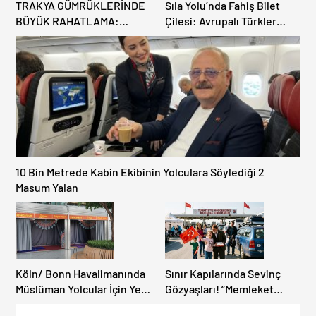
TRAKYA GÜMRÜKLERİNDE
Sıla Yolu’nda Fahiş Bilet
BÜYÜK RAHATLAMA:
Çilesi: Avrupalı Türkler
DEREKÖY HAFİF TİCARİ
Karayollarına Akın Etti,
ARAÇLARA AÇILIYOR!
Gümrükler Kilitlendi!
10 Bin Metrede Kabin Ekibinin Yolculara Söylediği 2
Masum Yalan
Köln/ Bonn Havalimanında
Sınır Kapılarında Sevinç
Müslüman Yolcular İçin Yeni
Gözyaşları! “Memleket
İbadet Alanları Açıldı
Hasreti Bambaşka!