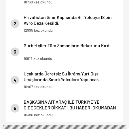
18760 kez okundu
Hırvatistan Sınır Kapısında Bir Yolcuya 18 bin
Avro Ceza Kesildi.
2
12995 kez okundu
Gurbetçiler Tüm Zamanların Rekorunu Kırdı.
3
10613 kez okundu
Uçaklarda Ücretsiz Su İkrâmı,Yurt Dışı
Uçuşlarında Sınırlı Yolculara Yapılacak.
4
10407 kez okundu
BAŞKASINA AİT ARAÇ İLE TÜRKİYE’YE
GİDECEKLER DİKKAT ! BU HABERİ OKUMADAN
5
YOLA ÇIKMAYIN.
10390 kez okundu