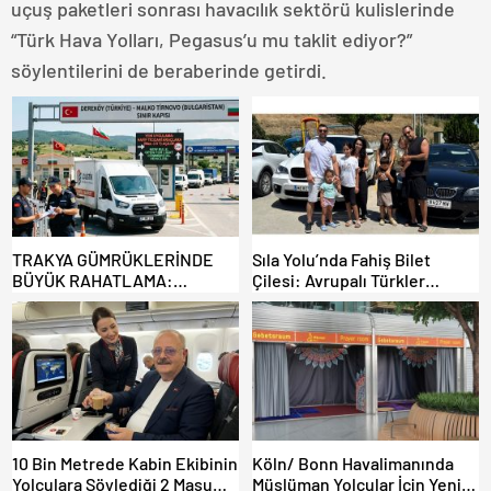
uçuş paketleri sonrası havacılık sektörü kulislerinde
“Türk Hava Yolları, Pegasus’u mu taklit ediyor?”
söylentilerini de beraberinde getirdi.
TRAKYA GÜMRÜKLERİNDE
Sıla Yolu’nda Fahiş Bilet
BÜYÜK RAHATLAMA:
Çilesi: Avrupalı Türkler
DEREKÖY HAFİF TİCARİ
Karayollarına Akın Etti,
ARAÇLARA AÇILIYOR!
Gümrükler Kilitlendi!
10 Bin Metrede Kabin Ekibinin
Köln/ Bonn Havalimanında
Yolculara Söylediği 2 Masum
Müslüman Yolcular İçin Yeni