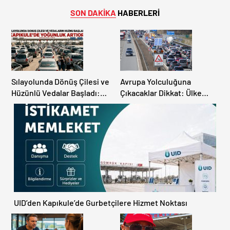
SON DAKİKA
HABERLERİ
Sılayolunda Dönüş Çilesi ve
Avrupa Yolculuğuna
Hüzünlü Vedalar Başladı:
Çıkacaklar Dikkat: Ülke
Kapıkule’de Yoğunluk
Ülke Güncel Trafik Kuralları,
Artıyor!
Avrupa Otoyol Hız Limitleri
UID’den Kapıkule’de Gurbetçilere Hizmet Noktası