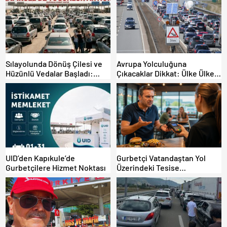
Sılayolunda Dönüş Çilesi ve
Avrupa Yolculuğuna
Hüzünlü Vedalar Başladı:
Çıkacaklar Dikkat: Ülke Ülke
Kapıkule’de Yoğunluk Artıyor!
Güncel Trafik Kuralları,
Avrupa Otoyol Hız Limitleri
UID’den Kapıkule’de
Gurbetçi Vatandaştan Yol
Gurbetçilere Hizmet Noktası
Üzerindeki Tesise
Dolandırıcılık İddiası:
“Hesabınızı Mutlaka Kontrol
Edin”