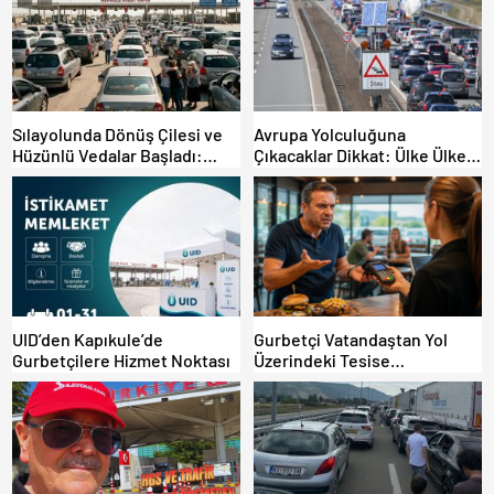
Sılayolunda Dönüş Çilesi ve
Avrupa Yolculuğuna
Hüzünlü Vedalar Başladı:
Çıkacaklar Dikkat: Ülke Ülke
Kapıkule’de Yoğunluk Artıyor!
Güncel Trafik Kuralları,
Avrupa Otoyol Hız Limitleri
UID’den Kapıkule’de
Gurbetçi Vatandaştan Yol
Gurbetçilere Hizmet Noktası
Üzerindeki Tesise
Dolandırıcılık İddiası:
“Hesabınızı Mutlaka Kontrol
Edin”