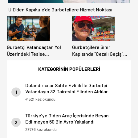
UID’den Kapıkule’de Gurbetçilere Hizmet Noktası
Gurbetçi Vatandaştan Yol
Gurbetçilere Sınır
Üzerindeki Tesise
Kapısında “Cezalı Geçiş”
Dolandırıcılık İddiası:
Sürprizi: Ödemeyen Yurt
“Hesabınızı Mutlaka Kontrol
Dışına Çıkamıyor!
KATEGORİNİN POPÜLERLERİ
Edin”
Dolandırıcılar Sahte Evlilik İle Gurbetçi
Vatandaşın 32 Dairesini Elinden Aldılar.
1
41521 kez okundu
Türkiye’ye Giden Araç İçerisinde Beyan
Edilmeyen 60 Bin Avro Yakalandı
2
29796 kez okundu