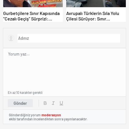
Gurbetçilere Sınır Kapısında
Avrupalı Türklerin Sıla Yolu
“Cezalı Geçiş” Sürprizi:
Çilesi Sürüyor: Sınır
Ödemeyen Yurt Dışına
Kapılarında Saatler Süren
Çıkamıyor!
Bekleyiş
En az 10 karakter gerekli
Gönder
Gönderdiğiniz yorum
moderasyon
ekibi tarafından incelendikten sonra yayınlanacaktır.