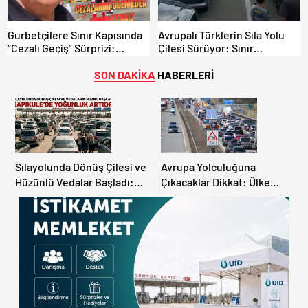
Gurbetçilere Sınır Kapısında
Avrupalı Türklerin Sıla Yolu
“Cezalı Geçiş” Sürprizi:
Çilesi Sürüyor: Sınır
Ödemeyen Yurt Dışına
Kapılarında Saatler Süren
Çıkamıyor!
Bekleyiş
SON DAKİKA
HABERLERİ
Sılayolunda Dönüş Çilesi ve
Avrupa Yolculuğuna
Hüzünlü Vedalar Başladı:
Çıkacaklar Dikkat: Ülke
Kapıkule’de Yoğunluk
Ülke Güncel Trafik Kuralları,
Artıyor!
Avrupa Otoyol Hız Limitleri