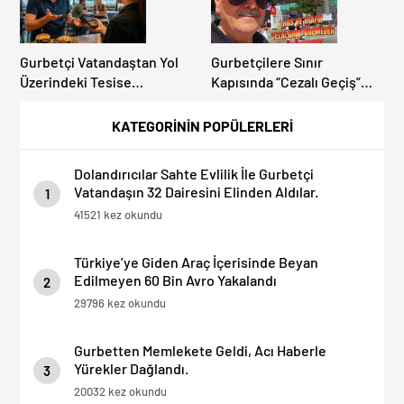
Gurbetçi Vatandaştan Yol
Gurbetçilere Sınır
Üzerindeki Tesise
Kapısında “Cezalı Geçiş”
Dolandırıcılık İddiası:
Sürprizi: Ödemeyen Yurt
“Hesabınızı Mutlaka Kontrol
Dışına Çıkamıyor!
KATEGORİNİN POPÜLERLERİ
Edin”
Dolandırıcılar Sahte Evlilik İle Gurbetçi
Vatandaşın 32 Dairesini Elinden Aldılar.
1
41521 kez okundu
Türkiye’ye Giden Araç İçerisinde Beyan
Edilmeyen 60 Bin Avro Yakalandı
2
29796 kez okundu
Gurbetten Memlekete Geldi, Acı Haberle
Yürekler Dağlandı.
3
20032 kez okundu