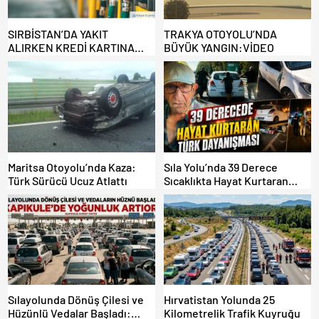
SIRBİSTAN’DA YAKIT
TRAKYA OTOYOLU’NDA
ALIRKEN KREDİ KARTINA
BÜYÜK YANGIN:VİDEO
DİKKAT: MAĞDUR OLMAYIN!
Maritsa Otoyolu’nda Kaza:
Sıla Yolu’nda 39 Derece
Türk Sürücü Ucuz Atlattı
Sıcaklıkta Hayat Kurtaran
Türk Dayanışması!
Sılayolunda Dönüş Çilesi ve
Hırvatistan Yolunda 25
Hüzünlü Vedalar Başladı:
Kilometrelik Trafik Kuyruğu