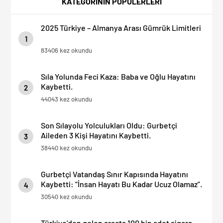
KATEGORİNİN POPÜLERLERİ
2025 Türkiye – Almanya Arası Gümrük Limitleri
1
83406 kez okundu
Sıla Yolunda Feci Kaza: Baba ve Oğlu Hayatını
Kaybetti.
2
44043 kez okundu
Son Sılayolu Yolculukları Oldu: Gurbetçi
Aileden 3 Kişi Hayatını Kaybetti.
3
38440 kez okundu
Gurbetçi Vatandaş Sınır Kapısında Hayatını
Kaybetti: “İnsan Hayatı Bu Kadar Ucuz Olamaz”.
4
30540 kez okundu
Türkiye’den gelen araçta 100 bin adet sigara