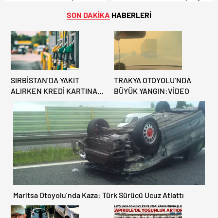
Kapıkule’de Yoğunluk Artıyor!
SON DAKİKA
HABERLERİ
SIRBİSTAN’DA YAKIT
TRAKYA OTOYOLU’NDA
ALIRKEN KREDİ KARTINA
BÜYÜK YANGIN:VİDEO
DİKKAT: MAĞDUR
OLMAYIN!
Maritsa Otoyolu’nda Kaza: Türk Sürücü Ucuz Atlattı