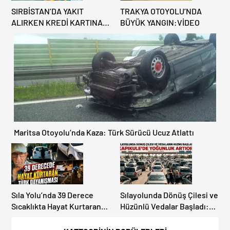
SIRBİSTAN’DA YAKIT
TRAKYA OTOYOLU’NDA
ALIRKEN KREDİ KARTINA
BÜYÜK YANGIN:VİDEO
DİKKAT: MAĞDUR
OLMAYIN!
Maritsa Otoyolu’nda Kaza: Türk Sürücü Ucuz Atlattı
Sıla Yolu’nda 39 Derece
Sılayolunda Dönüş Çilesi ve
Sıcaklıkta Hayat Kurtaran
Hüzünlü Vedalar Başladı:
Türk Dayanışması!
Kapıkule’de Yoğunluk
Artıyor!