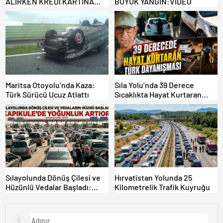
ALIRKEN KREDİ KARTINA
BÜYÜK YANGIN:VİDEO
DİKKAT: MAĞDUR OLMAYIN!
Maritsa Otoyolu’nda Kaza:
Sıla Yolu’nda 39 Derece
Türk Sürücü Ucuz Atlattı
Sıcaklıkta Hayat Kurtaran
Türk Dayanışması!
Sılayolunda Dönüş Çilesi ve
Hırvatistan Yolunda 25
Hüzünlü Vedalar Başladı:
Kilometrelik Trafik Kuyruğu
Kapıkule’de Yoğunluk Artıyor!