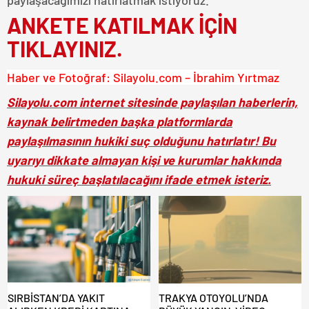
ANKETE KATILMAK İÇİN
TIKLAYINIZ.
Haber ve Fotoğraf: Silayolu.com – İbrahim Yırtmaz
Silayolu.com internet sitesinde paylaşılan haberlerin,
kaynak belirtmeden başka platformlarda
paylaşılmasının hukiki suç olduğunu hatırlatır! Bu
uyarıyı dikkate almayan kişi ve kurumlar hakkında
hukuki süreç başlatılacağını ifade etmek isteriz.
SIRBİSTAN’DA YAKIT
TRAKYA OTOYOLU’NDA