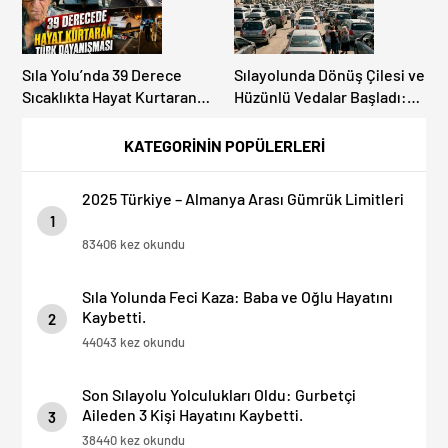
Sıla Yolu’nda 39 Derece
Sılayolunda Dönüş Çilesi ve
Sıcaklıkta Hayat Kurtaran
Hüzünlü Vedalar Başladı:
Türk Dayanışması!
Kapıkule’de Yoğunluk
Artıyor!
KATEGORİNİN POPÜLERLERİ
2025 Türkiye – Almanya Arası Gümrük Limitleri
1
83406 kez okundu
Sıla Yolunda Feci Kaza: Baba ve Oğlu Hayatını
Kaybetti.
2
44043 kez okundu
Son Sılayolu Yolculukları Oldu: Gurbetçi
Aileden 3 Kişi Hayatını Kaybetti.
3
38440 kez okundu