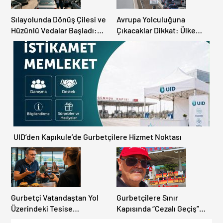
Sılayolunda Dönüş Çilesi ve
Avrupa Yolculuğuna
Hüzünlü Vedalar Başladı:
Çıkacaklar Dikkat: Ülke
Kapıkule’de Yoğunluk
Ülke Güncel Trafik Kuralları,
Artıyor!
Avrupa Otoyol Hız Limitleri
UID’den Kapıkule’de Gurbetçilere Hizmet Noktası
Gurbetçi Vatandaştan Yol
Gurbetçilere Sınır
Üzerindeki Tesise
Kapısında “Cezalı Geçiş”
Dolandırıcılık İddiası:
Sürprizi: Ödemeyen Yurt