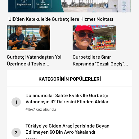
UID’den Kapıkule’de Gurbetçilere Hizmet Noktası
Gurbetçi Vatandaştan Yol
Gurbetçilere Sınır
Üzerindeki Tesise
Kapısında “Cezalı Geçiş”
Dolandırıcılık İddiası:
Sürprizi: Ödemeyen Yurt
“Hesabınızı Mutlaka Kontrol
Dışına Çıkamıyor!
KATEGORİNİN POPÜLERLERİ
Edin”
Dolandırıcılar Sahte Evlilik İle Gurbetçi
Vatandaşın 32 Dairesini Elinden Aldılar.
1
41547 kez okundu
Türkiye’ye Giden Araç İçerisinde Beyan
Edilmeyen 60 Bin Avro Yakalandı
2