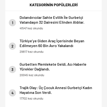
“Hesabınızı Mutlaka Kontrol
Dışına Çıkamıyor!
KATEGORİNİN POPÜLERLERİ
Edin”
Dolandırıcılar Sahte Evlilik İle Gurbetçi
Vatandaşın 32 Dairesini Elinden Aldılar.
1
41547 kez okundu
Türkiye’ye Giden Araç İçerisinde Beyan
Edilmeyen 60 Bin Avro Yakalandı
2
29817 kez okundu
Gurbetten Memlekete Geldi, Acı Haberle
Yürekler Dağlandı.
3
20045 kez okundu
Trajik Olay: Üç Çocuk Annesi Gurbetçi Kadın
Hayatına Son Verdi.
4
17702 kez okundu