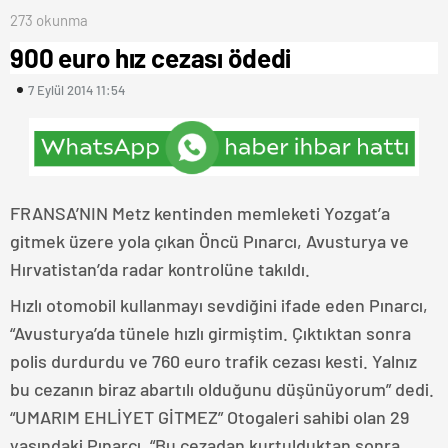
273 okunma
900 euro hız cezası ödedi
7 Eylül 2014 11:54
FRANSA’NIN Metz kentinden memleketi Yozgat’a
gitmek üzere yola çıkan Öncü Pınarcı, Avusturya ve
Hırvatistan’da radar kontrolüne takıldı.
Hızlı otomobil kullanmayı sevdiğini ifade eden Pınarcı,
“Avusturya’da tünele hızlı girmiştim. Çıktıktan sonra
polis durdurdu ve 760 euro trafik cezası kesti. Yalnız
bu cezanın biraz abartılı olduğunu düşünüyorum” dedi.
“UMARIM EHLİYET GİTMEZ” Otogaleri sahibi olan 29
yaşındaki Pınarcı, “Bu cezadan kurtulduktan sonra