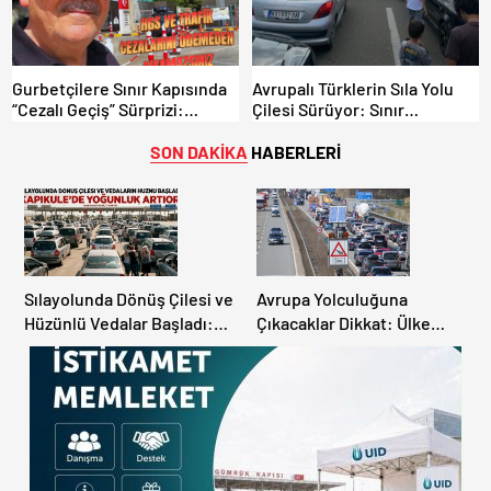
Gurbetçilere Sınır Kapısında
Avrupalı Türklerin Sıla Yolu
“Cezalı Geçiş” Sürprizi:
Çilesi Sürüyor: Sınır
Ödemeyen Yurt Dışına
Kapılarında Saatler Süren
Çıkamıyor!
Bekleyiş
SON DAKİKA
HABERLERİ
Sılayolunda Dönüş Çilesi ve
Avrupa Yolculuğuna
Hüzünlü Vedalar Başladı:
Çıkacaklar Dikkat: Ülke
Kapıkule’de Yoğunluk
Ülke Güncel Trafik Kuralları,
Artıyor!
Avrupa Otoyol Hız Limitleri