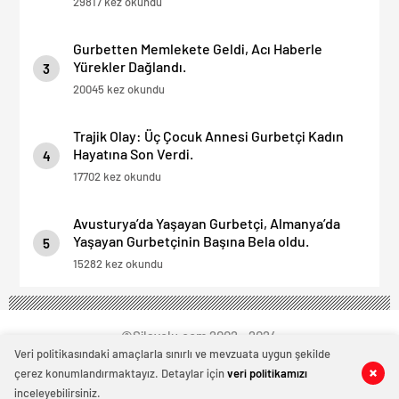
29817 kez okundu
Gurbetten Memlekete Geldi, Acı Haberle
Yürekler Dağlandı.
3
20045 kez okundu
Trajik Olay: Üç Çocuk Annesi Gurbetçi Kadın
Hayatına Son Verdi.
4
17702 kez okundu
Avusturya’da Yaşayan Gurbetçi, Almanya’da
Yaşayan Gurbetçinin Başına Bela oldu.
5
15282 kez okundu
©Silayolu.com 2002 - 2024
Veri politikasındaki amaçlarla sınırlı ve mevzuata uygun şekilde
çerez konumlandırmaktayız. Detaylar için
veri politikamızı
0
0
0
0
inceleyebilirsiniz.