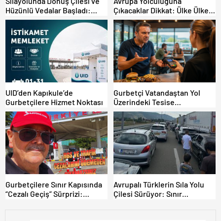
Sılayolunda Dönüş Çilesi ve
Avrupa Yolculuğuna
Hüzünlü Vedalar Başladı:
Çıkacaklar Dikkat: Ülke Ülke
Kapıkule’de Yoğunluk Artıyor!
Güncel Trafik Kuralları,
Avrupa Otoyol Hız Limitleri
UID’den Kapıkule’de
Gurbetçi Vatandaştan Yol
Gurbetçilere Hizmet Noktası
Üzerindeki Tesise
Dolandırıcılık İddiası:
“Hesabınızı Mutlaka Kontrol
Edin”
Gurbetçilere Sınır Kapısında
Avrupalı Türklerin Sıla Yolu
“Cezalı Geçiş” Sürprizi:
Çilesi Sürüyor: Sınır
Ödemeyen Yurt Dışına
Kapılarında Saatler Süren
Çıkamıyor!
Bekleyiş