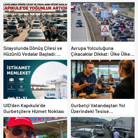
Sılayolunda Dönüş Çilesi ve
Avrupa Yolculuğuna
Hüzünlü Vedalar Başladı:
Çıkacaklar Dikkat: Ülke Ülke
Kapıkule’de Yoğunluk Artıyor!
Güncel Trafik Kuralları,
Avrupa Otoyol Hız Limitleri
UID’den Kapıkule’de
Gurbetçi Vatandaştan Yol
Gurbetçilere Hizmet Noktası
Üzerindeki Tesise
Dolandırıcılık İddiası:
“Hesabınızı Mutlaka Kontrol
Edin”