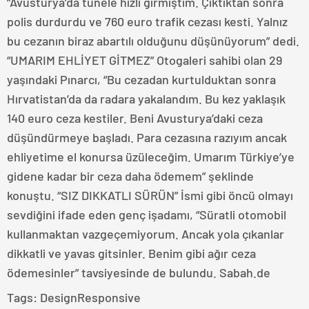
“Avusturya’da tünele hızlı girmiştim. Çıktıktan sonra
polis durdurdu ve 760 euro trafik cezası kesti. Yalnız
bu cezanın biraz abartılı olduğunu düşünüyorum” dedi.
“UMARIM EHLİYET GİTMEZ” Otogaleri sahibi olan 29
yaşındaki Pınarcı, “Bu cezadan kurtulduktan sonra
Hırvatistan’da da radara yakalandım. Bu kez yaklaşık
140 euro ceza kestiler. Beni Avusturya’daki ceza
düşündürmeye başladı. Para cezasına razıyım ancak
ehliyetime el konursa üzüleceğim. Umarım Türkiye’ye
gidene kadar bir ceza daha ödemem” şeklinde
konuştu. “SIZ DIKKATLI SÜRÜN” İsmi gibi öncü olmayı
sevdiğini ifade eden genç işadamı, “Süratli otomobil
kullanmaktan vazgeçemiyorum. Ancak yola çıkanlar
dikkatli ve yavas gitsinler. Benim gibi ağır ceza
ödemesinler” tavsiyesinde de bulundu. Sabah.de
Tags:
DesignResponsive