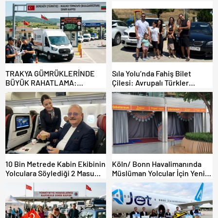
TRAKYA GÜMRÜKLERİNDE
Sıla Yolu’nda Fahiş Bilet
BÜYÜK RAHATLAMA:
Çilesi: Avrupalı Türkler
DEREKÖY HAFİF TİCARİ
Karayollarına Akın Etti,
ARAÇLARA AÇILIYOR!
Gümrükler Kilitlendi!
10 Bin Metrede Kabin Ekibinin
Köln/ Bonn Havalimanında
Yolculara Söylediği 2 Masum
Müslüman Yolcular İçin Yeni
Yalan
İbadet Alanları Açıldı