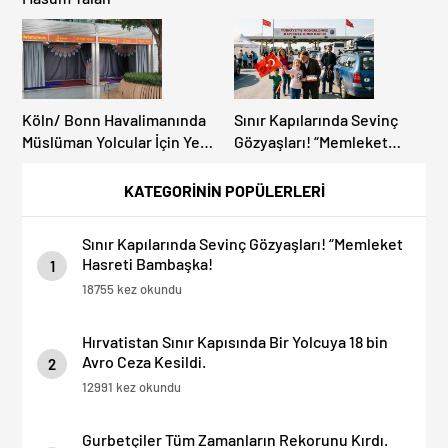
Köln/ Bonn Havalimanında
Sınır Kapılarında Sevinç
Müslüman Yolcular İçin Yeni
Gözyaşları! “Memleket
İbadet Alanları Açıldı
Hasreti Bambaşka!
KATEGORİNİN POPÜLERLERİ
Sınır Kapılarında Sevinç Gözyaşları! “Memleket
Hasreti Bambaşka!
1
18755 kez okundu
Hırvatistan Sınır Kapısında Bir Yolcuya 18 bin
Avro Ceza Kesildi.
2
12991 kez okundu
Gurbetçiler Tüm Zamanların Rekorunu Kırdı.