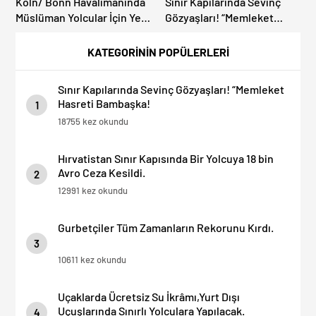
Köln/ Bonn Havalimanında
Sınır Kapılarında Sevinç
Müslüman Yolcular İçin Yeni
Gözyaşları! “Memleket
İbadet Alanları Açıldı
Hasreti Bambaşka!
KATEGORİNİN POPÜLERLERİ
Sınır Kapılarında Sevinç Gözyaşları! “Memleket
Hasreti Bambaşka!
1
18755 kez okundu
Hırvatistan Sınır Kapısında Bir Yolcuya 18 bin
Avro Ceza Kesildi.
2
12991 kez okundu
Gurbetçiler Tüm Zamanların Rekorunu Kırdı.
3
10611 kez okundu
Uçaklarda Ücretsiz Su İkrâmı,Yurt Dışı
Uçuşlarında Sınırlı Yolculara Yapılacak.
4