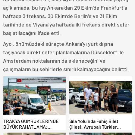
açıklamada, bu kış Ankara’dan 29 Ekim’de Frankfurt’a
haftada 3 frekans, 30 Ekim’de Berlin’e ve 31 Ekim
tarihinde de Viyana’ya haftada iki frekans direkt sefer
başlatılacağını ifade etti.
Aycı, önümüzdeki süreçte Ankara’yı yurt dışına
taşıyacak direkt sefer planlamalarına Düsseldorf ile
Amsterdam noktalarının da ekleneceğini ve
çalışmaların bu şehirlerle sınırlı kalmayacağını belirtti.
TRAKYA GÜMRÜKLERİNDE
Sıla Yolu’nda Fahiş Bilet
BÜYÜK RAHATLAMA:
Çilesi: Avrupalı Türkler
DEREKÖY HAFİF TİCARİ
Karayollarına Akın Etti,