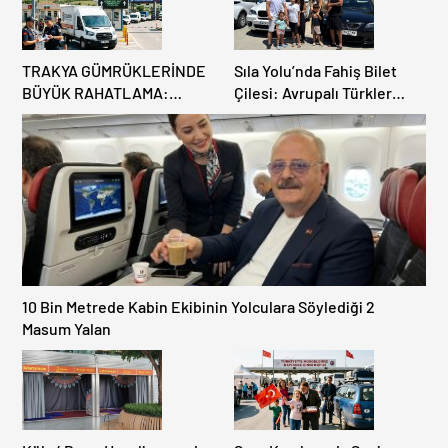
TRAKYA GÜMRÜKLERİNDE
Sıla Yolu’nda Fahiş Bilet
BÜYÜK RAHATLAMA:
Çilesi: Avrupalı Türkler
DEREKÖY HAFİF TİCARİ
Karayollarına Akın Etti,
ARAÇLARA AÇILIYOR!
Gümrükler Kilitlendi!
10 Bin Metrede Kabin Ekibinin Yolculara Söylediği 2
Masum Yalan