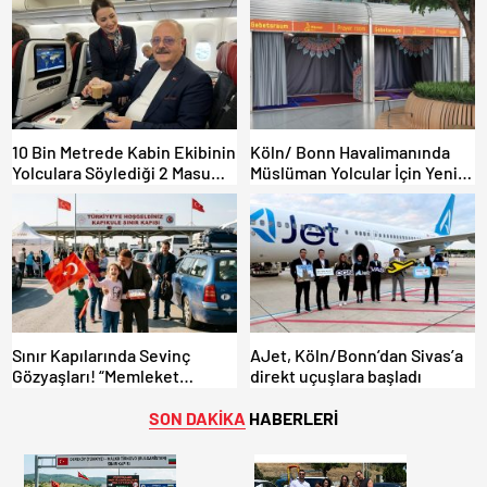
ARAÇLARA AÇILIYOR!
Gümrükler Kilitlendi!
10 Bin Metrede Kabin Ekibinin
Köln/ Bonn Havalimanında
Yolculara Söylediği 2 Masum
Müslüman Yolcular İçin Yeni
Yalan
İbadet Alanları Açıldı
Sınır Kapılarında Sevinç
AJet, Köln/Bonn’dan Sivas’a
Gözyaşları! “Memleket
direkt uçuşlara başladı
Hasreti Bambaşka!
SON DAKİKA
HABERLERİ