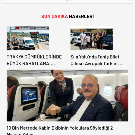
SON DAKİKA
HABERLERİ
TRAKYA GÜMRÜKLERİNDE
Sıla Yolu’nda Fahiş Bilet
BÜYÜK RAHATLAMA:
Çilesi: Avrupalı Türkler
DEREKÖY HAFİF TİCARİ
Karayollarına Akın Etti,
ARAÇLARA AÇILIYOR!
Gümrükler Kilitlendi!
10 Bin Metrede Kabin Ekibinin Yolculara Söylediği 2
Masum Yalan