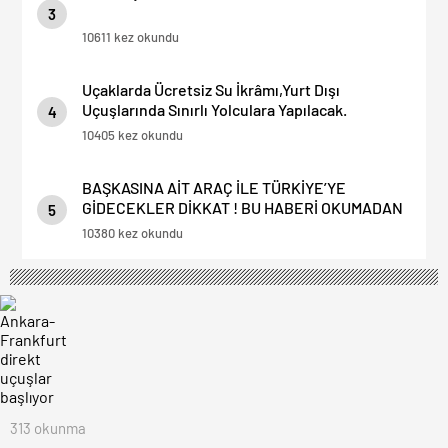
3
10611 kez okundu
Uçaklarda Ücretsiz Su İkrâmı,Yurt Dışı
Uçuşlarında Sınırlı Yolculara Yapılacak.
4
10405 kez okundu
BAŞKASINA AİT ARAÇ İLE TÜRKİYE’YE
GİDECEKLER DİKKAT ! BU HABERİ OKUMADAN
5
YOLA ÇIKMAYIN.
10380 kez okundu
313 okunma