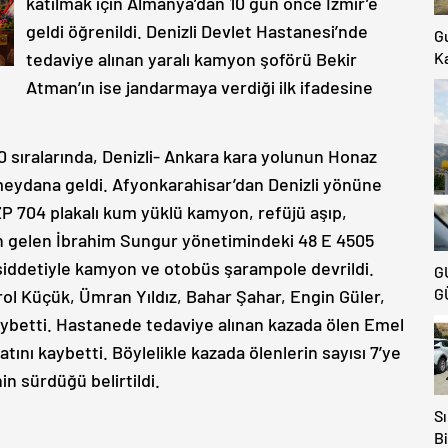
katılmak için Almanya’dan 10 gün önce İzmir’e
geldi öğrenildi. Denizli Devlet Hastanesi’nde
G
Ka
tedaviye alınan yaralı kamyon şoförü Bekir
Ki
Atman’ın ise jandarmaya verdiği ilk ifadesine
K
Ya
0 sıralarında, Denizli- Ankara kara yolunun Honaz
meydana geldi. Afyonkarahisar’dan Denizli yönüne
ZP 704 plakalı kum yüklü kamyon, refüjü aşıp,
en gelen İbrahim Sungur yönetimindeki 48 E 4505
 şiddetiyle kamyon ve otobüs şarampole devrildi.
G
G
ol Küçük, Ümran Yıldız, Bahar Şahar, Engin Güler,
ybetti. Hastanede tedaviye alınan kazada ölen Emel
tını kaybetti. Böylelikle kazada ölenlerin sayısı 7’ye
nin sürdüğü belirtildi.
Sı
Bi