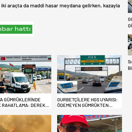
r iki araçta da maddi hasar meydana gelirken, kazayla
G
G
Sı
Bi
Av
Ka
E
Ki
A GÜMRÜKLERİNDE
GURBETÇİLERE HGS UYARISI:
 RAHATLAMA: DEREKÖY
ÖDEMEYEN GÜMRÜKTEN
 TİCARİ ARAÇLARA
ÇIKAMIYOR!
YOR!