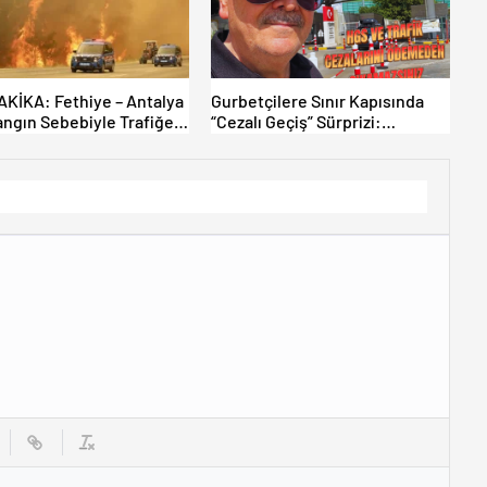
KİKA: Fethiye – Antalya
Gurbetçilere Sınır Kapısında
angın Sebebiyle Trafiğe
“Cezalı Geçiş” Sürprizi:
ldı! Tahliyeler Başladı
Ödemeyen Yurt Dışına
Çıkamıyor!