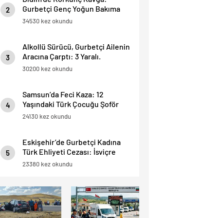
Gurbetçi Genç Yoğun Bakıma
2
Alındı.
34530 kez okundu
Alkollü Sürücü, Gurbetçi Ailenin
Aracına Çarptı: 3 Yaralı.
3
30200 kez okundu
Samsun’da Feci Kaza: 12
Yaşındaki Türk Çocuğu Şoför
4
Hayatını Kaybetti, 3 Yaralı.
24130 kez okundu
Eskişehir’de Gurbetçi Kadına
Türk Ehliyeti Cezası: İsviçre
5
Ehliyeti Kabul Edilmedi.
23380 kez okundu