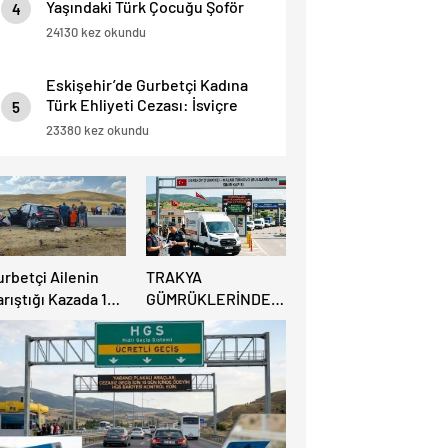
Yaşındaki Türk Çocuğu Şoför
4
Hayatını Kaybetti, 3 Yaralı.
24130 kez okundu
Eskişehir’de Gurbetçi Kadına
Türk Ehliyeti Cezası: İsviçre
5
Ehliyeti Kabul Edilmedi.
23380 kez okundu
urbetçi Ailenin
TRAKYA
rıştığı Kazada 1
GÜMRÜKLERİNDE
şi Hayatını
BÜYÜK
aybederken, 7 kişi
RAHATLAMA:
ralandı.
DEREKÖY HAFİF
TİCARİ ARAÇLARA
AÇILIYOR!