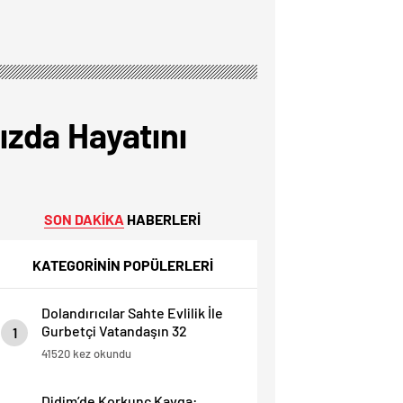
zda Hayatını
SON DAKİKA
HABERLERİ
KATEGORİNİN POPÜLERLERİ
Dolandırıcılar Sahte Evlilik İle
Gurbetçi Vatandaşın 32
1
Dairesini Elinden Aldılar.
41520 kez okundu
Didim’de Korkunç Kavga: