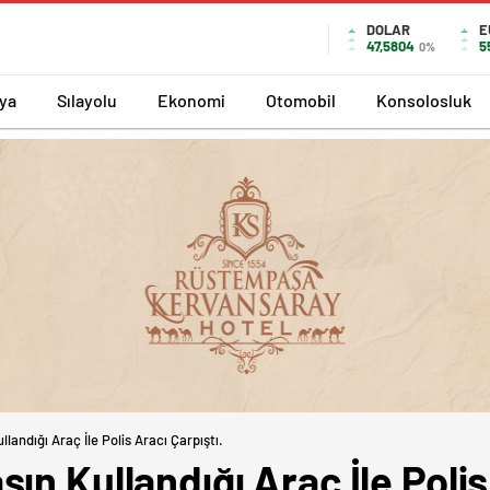
DOLAR
E
47,5804
5
0%
ya
Sılayolu
Ekonomi
Otomobil
Konsolosluk
landığı Araç İle Polis Aracı Çarpıştı.
ın Kullandığı Araç İle Polis