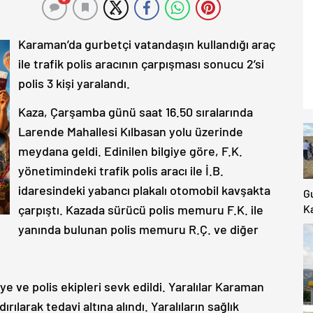
Karaman’da gurbetçi vatandaşın kullandığı araç
ile trafik polis aracının çarpışması sonucu 2’si
polis 3 kişi yaralandı.
Kaza, Çarşamba günü saat 16.50 sıralarında
Larende Mahallesi Kılbasan yolu üzerinde
meydana geldi. Edinilen bilgiye göre, F.K.
yönetimindeki trafik polis aracı ile İ.B.
idaresindeki yabancı plakalı otomobil kavşakta
G
çarpıştı. Kazada sürücü polis memuru F.K. ile
Ka
Ki
yanında bulunan polis memuru R.Ç. ve diğer
K
Ya
iye ve polis ekipleri sevk edildi. Yaralılar Karaman
ılarak tedavi altına alındı. Yaralıların sağlık