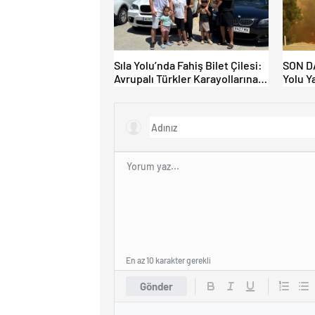
Sıla Yolu’nda Fahiş Bilet Çilesi:
SON DA
Avrupalı Türkler Karayollarına
Yolu Y
Akın Etti, Gümrükler Kilitlendi!
Kapatı
En az 10 karakter gerekli
Gönder