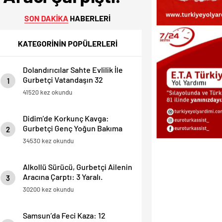
SON DAKİKA
HABERLERİ
KATEGORİNİN POPÜLERLERİ
Dolandırıcılar Sahte Evlilik İle
Gurbetçi Vatandaşın 32
1
Dairesini Elinden Aldılar.
41520 kez okundu
Didim’de Korkunç Kavga:
Gurbetçi Genç Yoğun Bakıma
2
Alındı.
34530 kez okundu
Alkollü Sürücü, Gurbetçi Ailenin
Aracına Çarptı: 3 Yaralı.
3
30200 kez okundu
Samsun’da Feci Kaza: 12