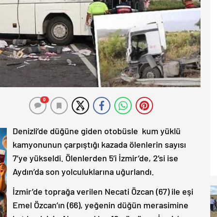
0
Denizli’de düğüne giden otobüsle kum yüklü
kamyonunun çarpıştığı kazada ölenlerin sayısı
7’ye yükseldi. Ölenlerden 5’i İzmir’de, 2’si ise
Aydın’da son yolculuklarına uğurlandı.
İzmir’de toprağa verilen Necati Özcan (67) ile eşi
Emel Özcan’ın (66), yeğenin düğün merasimine