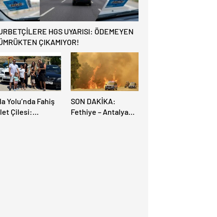
URBETÇİLERE HGS UYARISI: ÖDEMEYEN
ÜMRÜKTEN ÇIKAMIYOR!
la Yolu’nda Fahiş
SON DAKİKA:
let Çilesi:
Fethiye – Antalya
rupalı Türkler
Yolu Yangın
rayollarına Akın
Sebebiyle Trafiğe
tti, Gümrükler
Kapatıldı! Tahliyeler
litlendi!
Başladı