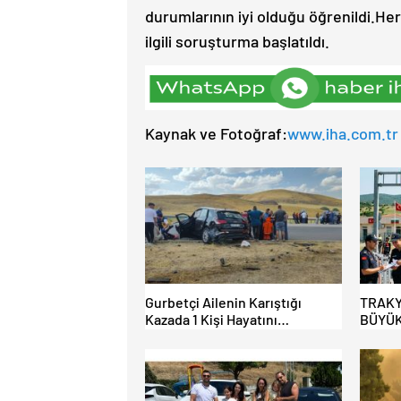
durumlarının iyi olduğu öğrenildi.He
ilgili soruşturma başlatıldı.
Kaynak ve Fotoğraf:
www.iha.com.tr
Gurbetçi Ailenin Karıştığı
TRAKY
Kazada 1 Kişi Hayatını
BÜYÜK
Kaybederken, 7 kişi Yaralandı.
HAFİF
AÇILI