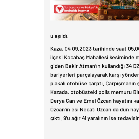
ulaşıldı.
Kaza, 04 09.2023 tarihinde saat 05.0
ilçesi Kocabaş Mahallesi kesiminde 
giden Bekir Atman’ın kullandığı 34 D
bariyerleri parçalayarak karşı yönd
plakalı otobüse çarptı. Çarpışmanın
Kazada, otobüsteki polis memuru Bir
Derya Can ve Emel Özcan hayatını ka
Özcan’ın eşi Necati Özcan da dün haya
çıktı. 9’u ağır 41 yaralının ise tedavisi