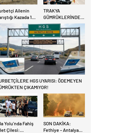
urbetçi Ailenin
TRAKYA
rıştığı Kazada 1
GÜMRÜKLERİNDE
şi Hayatını
BÜYÜK
aybederken, 7 kişi
RAHATLAMA:
ralandı.
DEREKÖY HAFİF
TİCARİ ARAÇLARA
AÇILIYOR!
URBETÇİLERE HGS UYARISI: ÖDEMEYEN
ÜMRÜKTEN ÇIKAMIYOR!
la Yolu’nda Fahiş
SON DAKİKA:
let Çilesi:
Fethiye – Antalya