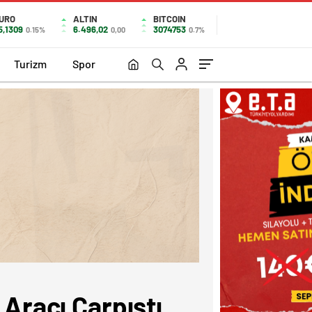
URO
ALTIN
BITCOIN
5,1309
6.496,02
3074753
0.15%
0,00
0.7%
Turizm
Spor
 Aracı Çarpıştı.