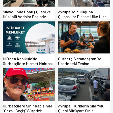
Sılayolunda Dönüş Çilesi ve
Avrupa Yolculuğuna
Hüzünlü Vedalar Başladı:
Çıkacaklar Dikkat: Ülke Ülke
Kapıkule’de Yoğunluk Artıyor!
Güncel Trafik Kuralları,
Avrupa Otoyol Hız Limitleri
UID’den Kapıkule’de
Gurbetçi Vatandaştan Yol
Gurbetçilere Hizmet Noktası
Üzerindeki Tesise
Dolandırıcılık İddiası:
“Hesabınızı Mutlaka Kontrol
Edin”
Gurbetçilere Sınır Kapısında
Avrupalı Türklerin Sıla Yolu
“Cezalı Geçiş” Sürprizi:
Çilesi Sürüyor: Sınır