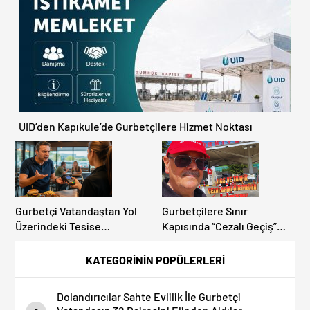
Artıyor!
Avrupa Otoyol Hız Limitleri
UID’den Kapıkule’de Gurbetçilere Hizmet Noktası
Gurbetçi Vatandaştan Yol
Gurbetçilere Sınır
Üzerindeki Tesise
Kapısında “Cezalı Geçiş”
Dolandırıcılık İddiası:
Sürprizi: Ödemeyen Yurt
“Hesabınızı Mutlaka Kontrol
Dışına Çıkamıyor!
KATEGORİNİN POPÜLERLERİ
Edin”
Dolandırıcılar Sahte Evlilik İle Gurbetçi