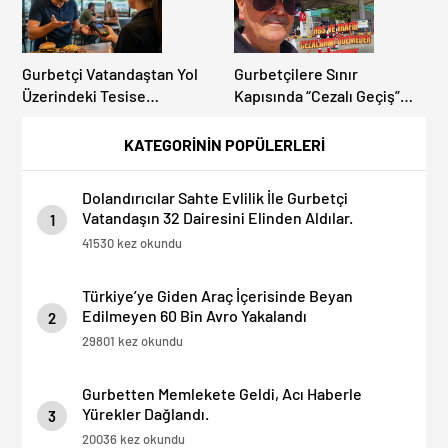
Gurbetçi Vatandaştan Yol
Gurbetçilere Sınır
Üzerindeki Tesise
Kapısında “Cezalı Geçiş”
Dolandırıcılık İddiası:
Sürprizi: Ödemeyen Yurt
“Hesabınızı Mutlaka Kontrol
Dışına Çıkamıyor!
KATEGORİNİN POPÜLERLERİ
Edin”
Dolandırıcılar Sahte Evlilik İle Gurbetçi
Vatandaşın 32 Dairesini Elinden Aldılar.
1
41530 kez okundu
Türkiye’ye Giden Araç İçerisinde Beyan
Edilmeyen 60 Bin Avro Yakalandı
2
29801 kez okundu
Gurbetten Memlekete Geldi, Acı Haberle
Yürekler Dağlandı.
3
20036 kez okundu