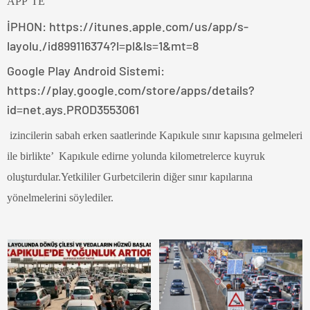
APP’TE
İPHON: https://itunes.apple.com/us/app/s-
layolu./id899116374?l=pl&ls=1&mt=8
Google Play Android Sistemi:
https://play.google.com/store/apps/details?
id=net.ays.PROD3553061
izincilerin sabah erken saatlerinde Kapıkule sınır kapısına gelmeleri
ile birlikte’ Kapıkule edirne yolunda kilometrelerce kuyruk
oluşturdular.Yetkililer Gurbetcilerin diğer sınır kapılarına
yönelmelerini söylediler.