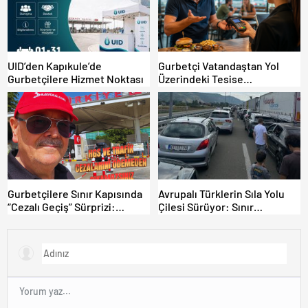
UID’den Kapıkule’de
Gurbetçi Vatandaştan Yol
Gurbetçilere Hizmet Noktası
Üzerindeki Tesise
Dolandırıcılık İddiası:
“Hesabınızı Mutlaka Kontrol
Edin”
Gurbetçilere Sınır Kapısında
Avrupalı Türklerin Sıla Yolu
“Cezalı Geçiş” Sürprizi:
Çilesi Sürüyor: Sınır
Ödemeyen Yurt Dışına
Kapılarında Saatler Süren
Çıkamıyor!
Bekleyiş