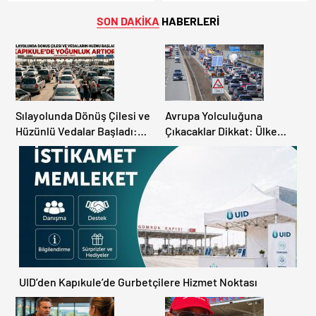
Ödemeyen Yurt Dışına
Kapılarında Saatler Süren
Çıkamıyor!
Bekleyiş
SON DAKİKA
HABERLERİ
Sılayolunda Dönüş Çilesi ve
Avrupa Yolculuğuna
Hüzünlü Vedalar Başladı:
Çıkacaklar Dikkat: Ülke
Kapıkule’de Yoğunluk
Ülke Güncel Trafik Kuralları,
Artıyor!
Avrupa Otoyol Hız Limitleri
UID’den Kapıkule’de Gurbetçilere Hizmet Noktası