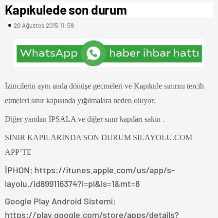
Kapıkulede son durum
20 Ağustos 2015 11:59
İzincilerin aynı anda dönüşe gecmeleri ve Kapıkule sınırını tercih
etmeleri sınır kapısında yığılmalara neden oluyor.
Diğer yandan İPSALA ve diğer sınır kapıları sakin .
SINIR KAPILARINDA SON DURUM SILAYOLU.COM
APP’TE
İPHON: https://itunes.apple.com/us/app/s-
layolu./id899116374?l=pl&ls=1&mt=8
Google Play Android Sistemi:
https://play.google.com/store/apps/details?