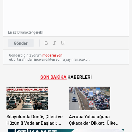
En az 10 karakter gerekli
Gönder
Gönderdiğiniz yorum
moderasyon
ekibi tarafından incelendikten sonra yayınlanacaktır.
SON DAKİKA
HABERLERİ
Sılayolunda Dönüş Çilesi ve
Avrupa Yolculuğuna
Hüzünlü Vedalar Başladı:
Çıkacaklar Dikkat: Ülke
Kapıkule’de Yoğunluk
Ülke Güncel Trafik Kuralları,