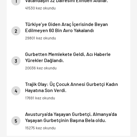
Vatandaşın 32 Dairesini Elinden Aldılar.
1
41530 kez okundu
Türkiye’ye Giden Araç İçerisinde Beyan
Edilmeyen 60 Bin Avro Yakalandı
2
29801 kez okundu
Gurbetten Memlekete Geldi, Acı Haberle
Yürekler Dağlandı.
3
20036 kez okundu
Trajik Olay: Üç Çocuk Annesi Gurbetçi Kadın
Hayatına Son Verdi.
4
17691 kez okundu
Avusturya’da Yaşayan Gurbetçi, Almanya’da
Yaşayan Gurbetçinin Başına Bela oldu.
5
15275 kez okundu