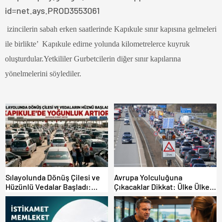
id=net.ays.PROD3553061
izincilerin sabah erken saatlerinde Kapıkule sınır kapısına gelmeleri
ile birlikte’ Kapıkule edirne yolunda kilometrelerce kuyruk
oluşturdular.Yetkililer Gurbetcilerin diğer sınır kapılarına
yönelmelerini söylediler.
Sılayolunda Dönüş Çilesi ve
Avrupa Yolculuğuna
Hüzünlü Vedalar Başladı:
Çıkacaklar Dikkat: Ülke Ülke
Kapıkule’de Yoğunluk Artıyor!
Güncel Trafik Kuralları,
Avrupa Otoyol Hız Limitleri